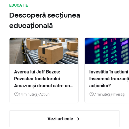
EDUCAȚIE
Descoperă secțiunea
educațională
Averea lui Jeff Bezos:
Investiția în acțiuni
Povestea fondatorului
înseamnă tranzacț
Amazon și drumul către una
acțiunilor?
dintre cele mai mari averi
14 minute(s)
Acțiuni
7 minute(s)
Investiții
din lume
Vezi articole