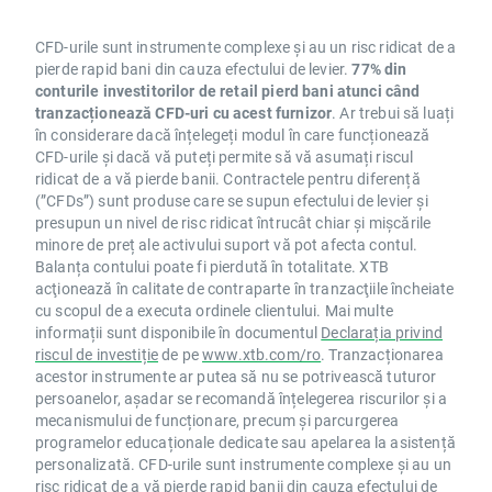
CFD-urile sunt instrumente complexe și au un risc ridicat de a
pierde rapid bani din cauza efectului de levier.
77% din
conturile investitorilor de retail pierd bani atunci când
tranzacționează CFD-uri cu acest furnizor
. Ar trebui să luați
în considerare dacă înțelegeți modul în care funcționează
CFD-urile și dacă vă puteți permite să vă asumați riscul
ridicat de a vă pierde banii. Contractele pentru diferență
(”CFDs”) sunt produse care se supun efectului de levier și
presupun un nivel de risc ridicat întrucât chiar și mișcările
minore de preț ale activului suport vă pot afecta contul.
Balanța contului poate fi pierdută în totalitate. XTB
acţionează în calitate de contraparte în tranzacţiile încheiate
cu scopul de a executa ordinele clientului. Mai multe
informații sunt disponibile în documentul
Declarația privind
riscul de investiție
de pe
www.xtb.com/ro
. Tranzacționarea
acestor instrumente ar putea să nu se potrivească tuturor
persoanelor, așadar se recomandă înțelegerea riscurilor și a
mecanismului de funcționare, precum și parcurgerea
programelor educaționale dedicate sau apelarea la asistență
personalizată. CFD-urile sunt instrumente complexe și au un
risc ridicat de a vă pierde rapid banii din cauza efectului de