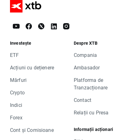
Investește
Despre XTB
ETF
Compania
Acțiuni cu dețienere
Ambasador
Mărfuri
Platforma de
Tranzacționare
Crypto
Contact
Indici
Relații cu Presa
Forex
Informații acționari
Cont și Comisioane