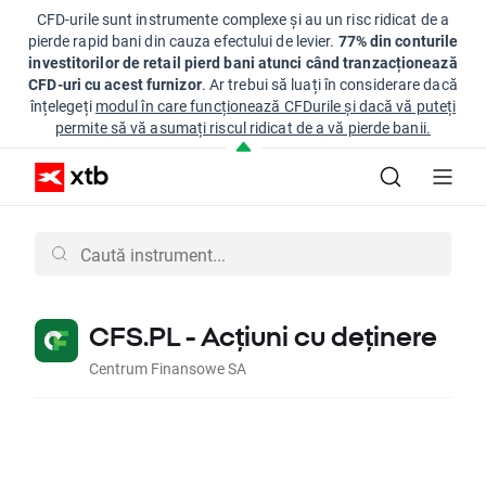
CFD-urile sunt instrumente complexe și au un risc ridicat de a
pierde rapid bani din cauza efectului de levier.
77% din conturile
investitorilor de retail pierd bani atunci când tranzacționează
CFD-uri cu acest furnizor
. Ar trebui să luați în considerare dacă
înțelegeți
modul în care funcționează CFDurile și dacă vă puteți
permite să vă asumați riscul ridicat de a vă pierde banii.
CFS.PL - Acțiuni cu deținere
Centrum Finansowe SA