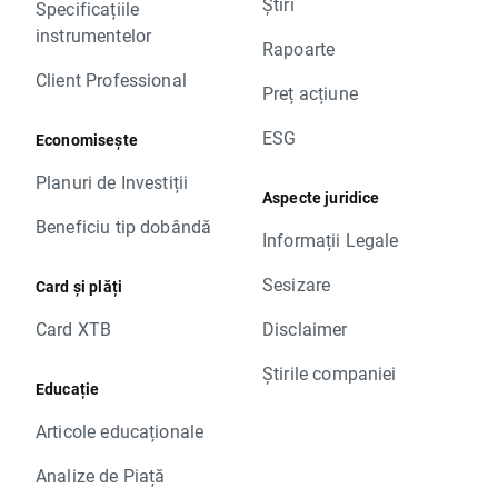
Știri
Specificațiile
instrumentelor
Rapoarte
Client Professional
Preț acțiune
ESG
Economisește
Planuri de Investiții
Aspecte juridice
Beneficiu tip dobândă
Informații Legale
Sesizare
Card și plăți
Card XTB
Disclaimer
Știrile companiei
Educație
Articole educaționale
Analize de Piață