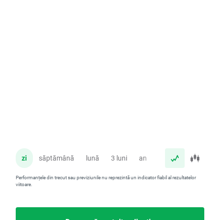
zi
săptămână
lună
3 luni
an
Performanțele din trecut sau previziunile nu reprezintă un indicator fiabil al rezultatelor
viitoare.