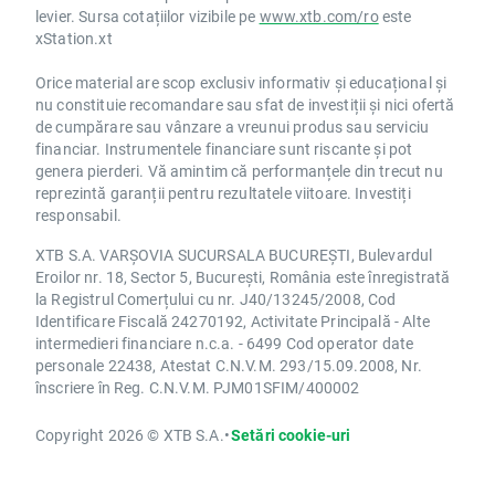
levier. Sursa cotațiilor vizibile pe
www.xtb.com/ro
este
xStation.xt
Orice material are scop exclusiv informativ și educațional și
nu constituie recomandare sau sfat de investiții și nici ofertă
de cumpărare sau vânzare a vreunui produs sau serviciu
financiar. Instrumentele financiare sunt riscante și pot
genera pierderi. Vă amintim că performanțele din trecut nu
reprezintă garanții pentru rezultatele viitoare. Investiți
responsabil.
XTB S.A. VARȘOVIA SUCURSALA BUCUREȘTI, Bulevardul
Eroilor nr. 18, Sector 5, București, România este înregistrată
la Registrul Comerțului cu nr. J40/13245/2008, Cod
Identificare Fiscală 24270192, Activitate Principală - Alte
intermedieri financiare n.c.a. - 6499 Cod operator date
personale 22438, Atestat C.N.V.M. 293/15.09.2008, Nr.
înscriere în Reg. C.N.V.M. PJM01SFIM/400002
Copyright 2026 © XTB S.A.
•
Setări cookie-uri