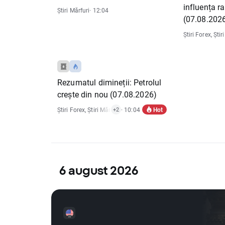
influența r
Știri Mărfuri
· 12:04
(07.08.202
Știri Forex
,
Știr
Rezumatul dimineții: Petrolul
crește din nou (07.08.2026)
Hot
Știri Forex
,
Știri Mărfuri
,
· 10:04
Știri Indici
,
Rapoarte Economice
+2
6 august 2026