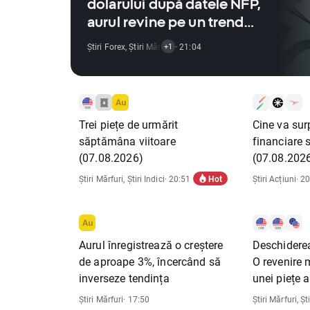
dolarului după datele NFP,
aurul revine pe un trend
ascendent
Știri Forex
,
Știri Mărfuri
,
· 21:04
Știri Indici
+1
Trei piețe de urmărit
Cine va sur
săptămâna viitoare
financiare 
(07.08.2026)
(07.08.202
Hot
Știri Mărfuri
,
Știri Indici
· 20:51
Știri Acțiuni
· 2
Aurul înregistrează o creștere
Deschiderea
de aproape 3%, încercând să
O revenire
inverseze tendința
unei piețe 
Știri Mărfuri
· 17:50
Știri Mărfuri
,
Ști