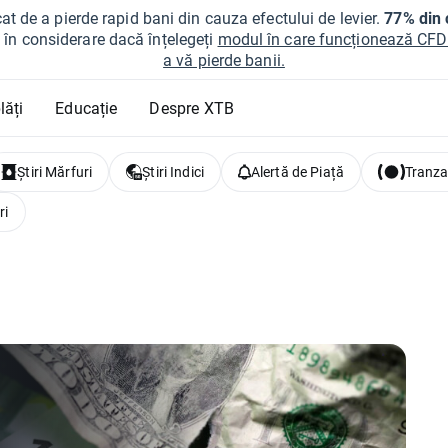
at de a pierde rapid bani din cauza efectului de levier.
77% din c
ți în considerare dacă înțelegeți
modul în care funcționează CFDur
a vă pierde banii.
lăți
Educație
Despre XTB
Știri Mărfuri
Știri Indici
Alertă de Piață
Tranzac
ri