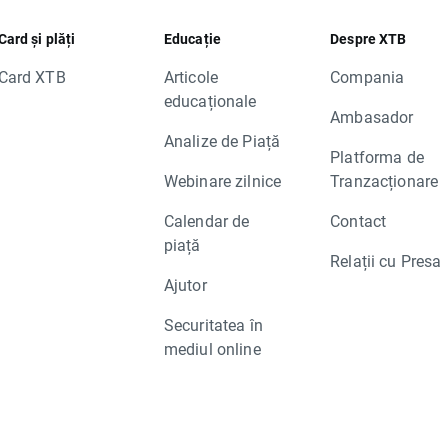
Card și plăți
Educație
Despre XTB
Card XTB
Articole
Compania
educaționale
Ambasador
Analize de Piață
Platforma de
Webinare zilnice
Tranzacționare
Calendar de
Contact
piață
Relații cu Presa
Ajutor
Securitatea în
mediul online