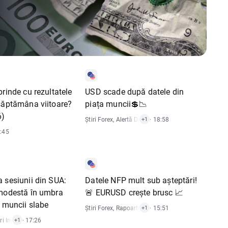
prinde cu rezultatele
USD scade după datele din
săptămâna viitoare?
piața muncii💲📉
6)
Știri Forex
,
Alertă De Piață
· 18:58
+1
0:45
 sesiunii din SUA:
Datele NFP mult sub așteptări!
 modestă în umbra
🚨 EURUSD crește brusc 📈
a muncii slabe
Știri Forex
,
Rapoarte Economice
· 15:51
+1
ri Indici
,
· 17:26
Știri Acțiuni
+1