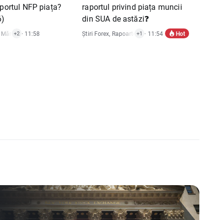
aportul NFP piața?
raportul privind piața muncii
6)
din SUA de astăzi❓
Hot
i Mărfuri
,
· 11:58
Rapoarte Economice
,
Știri Acțiuni
Știri Forex
,
Rapoarte Economice
· 11:54
+2
+1