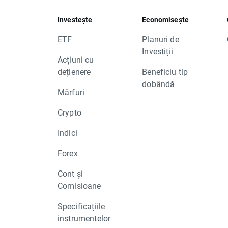
Investește
Economisește
ETF
Planuri de
Investiții
Acțiuni cu
dețienere
Beneficiu tip
dobândă
Mărfuri
Crypto
Indici
Forex
Cont și
Comisioane
Specificațiile
instrumentelor