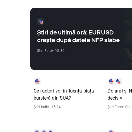
Știri de ultimă oră: EURUSD
crește după datele NFP slabe
Știri Forex
· 15:30
Ce factori vor influența piața
Dolarul și 
bursieră din SUA?
decisiv
Știri Indici
· 15:24
Știri Forex
,
Știri