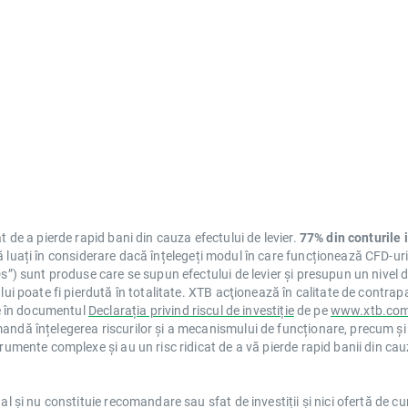
t de a pierde rapid bani din cauza efectului de levier.
77% din conturile i
să luați în considerare dacă înțelegeți modul în care funcționează CFD-uri
”) sunt produse care se supun efectului de levier și presupun un nivel de 
ui poate fi pierdută în totalitate. XTB acţionează în calitate de contrap
le în documentul
Declarația privind riscul de investiție
de pe
www.xtb.com
mandă înțelegerea riscurilor și a mecanismului de funcționare, precum 
umente complexe și au un risc ridicat de a vă pierde rapid banii din cauza 
nal și nu constituie recomandare sau sfat de investiții și nici ofertă de