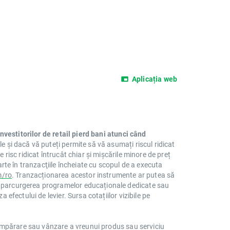
Aplicația web
nvestitorilor de retail pierd bani atunci când
le și dacă vă puteți permite să vă asumați riscul ridicat
risc ridicat întrucât chiar și mișcările minore de preț
arte în tranzacţiile încheiate cu scopul de a executa
/ro
. Tranzacționarea acestor instrumente ar putea să
și parcurgerea programelor educaționale dedicate sau
efectului de levier. Sursa cotațiilor vizibile pe
 cumpărare sau vânzare a vreunui produs sau serviciu