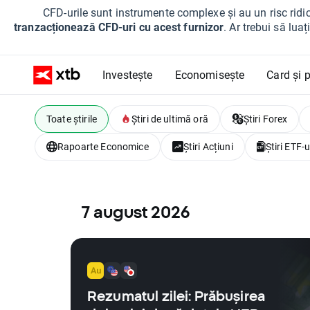
CFD-urile sunt instrumente complexe și au un risc ridic
tranzacționează CFD-uri cu acest furnizor
. Ar trebui să lua
Investește
Economisește
Card și p
Toate știrile
Știri de ultimă oră
Știri Forex
Rapoarte Economice
Știri Acțiuni
Știri ETF-u
7 august 2026
Rezumatul zilei: Prăbușirea