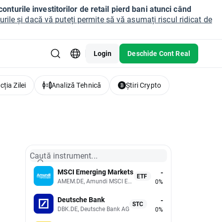
onturile investitorilor de retail pierd bani atunci când
ile și dacă vă puteți permite să vă asumați riscul ridicat de
Login
Deschide Cont Real
ția Zilei
Analiză Tehnică
Știri Crypto
Caută instrument...
MSCI Emerging Markets
-
ETF
AMEM.DE, Amundi MSCI Emerging Markets UCITS (Acc EUR)
0%
Deutsche Bank
-
STC
DBK.DE, Deutsche Bank AG
0%