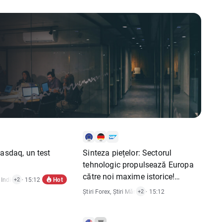
Nasdaq, un test
Sinteza piețelor: Sectorul
tehnologic propulsează Europa
către noi maxime istorice!
Hot
 Indici
,
Rapoarte Economice
· 15:12
,
Știri Acțiuni
+2
Metalele continuă să avanseze,
Știri Forex
,
Știri Mărfuri
,
· 15:12
Știri Indici
,
Știri Acțiuni
+2
în ciuda stagnării dolarului
american (07.08.2026)