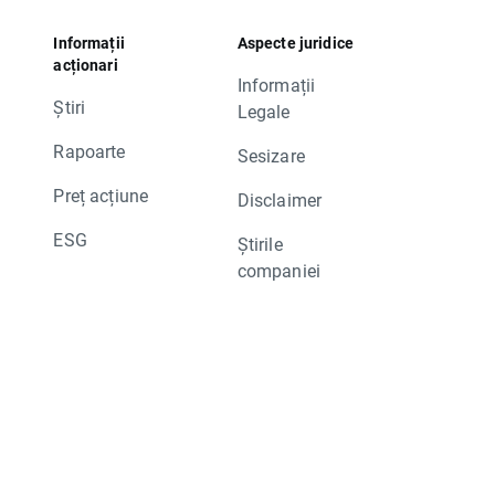
Informații
Aspecte juridice
acționari
Informații
Știri
Legale
Rapoarte
Sesizare
Preț acțiune
Disclaimer
ESG
Știrile
companiei