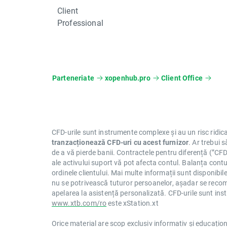
Client
Professional
Parteneriate
xopenhub.pro
Client Office
CFD-urile sunt instrumente complexe și au un risc ridica
tranzacționează CFD-uri cu acest furnizor
. Ar trebui 
de a vă pierde banii. Contractele pentru diferență (”CFDs
ale activului suport vă pot afecta contul. Balanța contul
ordinele clientului. Mai multe informații sunt disponibi
nu se potrivească tuturor persoanelor, așadar se reco
apelarea la asistență personalizată. CFD-urile sunt instr
www.xtb.com/ro
este xStation.xt
Orice material are scop exclusiv informativ și educațio