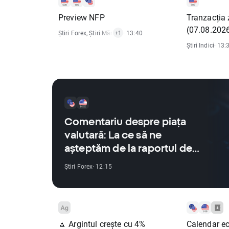
Preview NFP
Tranzacția 
(07.08.202
Știri Forex
,
Știri Mărfuri
,
· 13:40
Știri Indici
+1
Știri Indici
· 13:
Comentariu despre piața
valutară: La ce să ne
așteptăm de la raportul de
astăzi privind piața muncii
Știri Forex
· 12:15
din SUA?
🔼 Argintul crește cu 4%
Calendar e