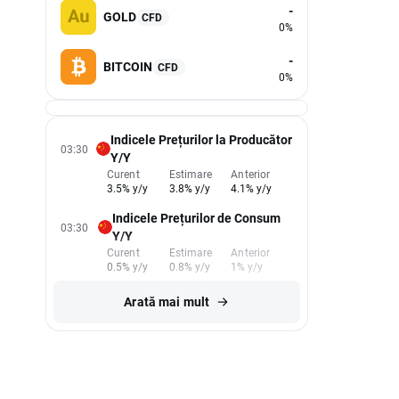
-
GOLD
CFD
0%
-
BITCOIN
CFD
0%
Indicele Prețurilor la Producător
03:30
Y/Y
Curent
Estimare
Anterior
3.5% y/y
3.8% y/y
4.1% y/y
Indicele Prețurilor de Consum
03:30
Y/Y
Curent
Estimare
Anterior
0.5% y/y
0.8% y/y
1% y/y
Arată mai mult