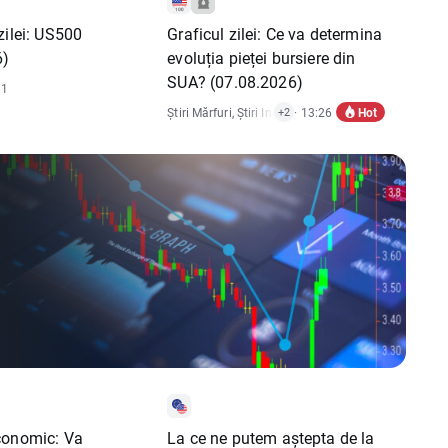
zilei: US500
Graficul zilei: Ce va determina
6)
evoluția pieței bursiere din
SUA? (07.08.2026)
31
Hot
Știri Mărfuri
,
Știri Indici
,
· 13:26
Rapoarte Economice
,
Știri 
+2
conomic: Va
La ce ne putem aștepta de la