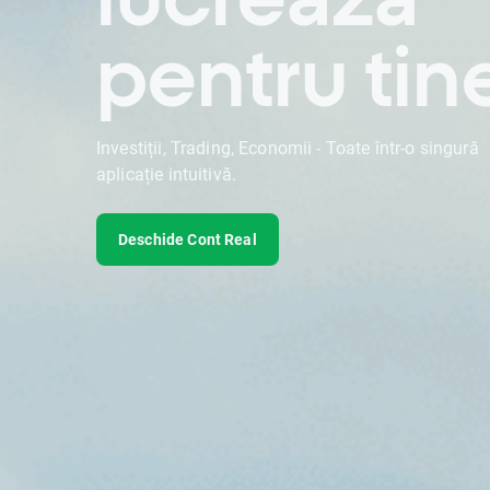
pentru tin
Investiții, Trading, Economii - Toate într-o singură
aplicație intuitivă.
Deschide Cont Real