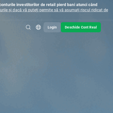
onturile investitorilor de retail pierd bani atunci când
ile și dacă vă puteți permite să vă asumați riscul ridicat de
Login
Deschide Cont Real