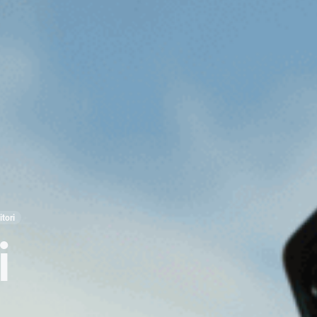
itori
i