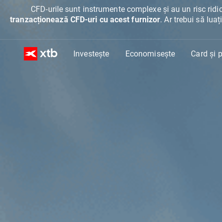
CFD-urile sunt instrumente complexe și au un risc ridic
tranzacționează CFD-uri cu acest furnizor
. Ar trebui să lua
Investește
Economisește
Card și p