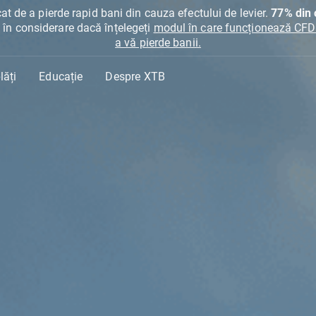
at de a pierde rapid bani din cauza efectului de levier.
77% din c
ți în considerare dacă înțelegeți
modul în care funcționează CFDur
a vă pierde banii.
lăți
Educație
Despre XTB