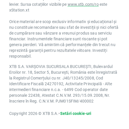
levier. Sursa cotațiilor vizibile pe
www.xtb.com/ro
este
xStation.xt
Orice material are scop exclusiv informativ și educațional și
nu constituie recomandare sau sfat de investiții și nici ofertă
de cumpărare sau vânzare a vreunui produs sau serviciu
financiar. Instrumentele financiare sunt riscante și pot
genera pierderi. Vă amintim că performanțele din trecut nu
reprezintă garanții pentru rezultatele viitoare. Investiți
responsabil.
XTB S.A. VARȘOVIA SUCURSALA BUCUREȘTI, Bulevardul
Eroilor nr. 18, Sector 5, București, România este înregistrată
la Registrul Comerțului cu nr. J40/13245/2008, Cod
Identificare Fiscală 24270192, Activitate Principală - Alte
intermedieri financiare n.c.a. - 6499 Cod operator date
personale 22438, Atestat C.N.V.M. 293/15.09.2008, Nr.
înscriere în Reg. C.N.V.M. PJM01SFIM/400002
Copyright 2026 © XTB S.A.
•
Setări cookie-uri