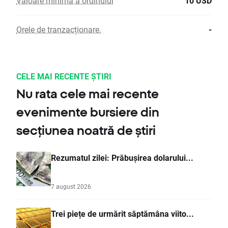
Valoare minimă a ordinului
10 USD
Orele de tranzacționare.
-
CELE MAI RECENTE ȘTIRI
Nu rata cele mai recente
evenimente bursiere din
secțiunea noatră de știri
Rezumatul zilei: Prăbușirea dolarului...
7 august 2026
Trei piețe de urmărit săptămâna viito...