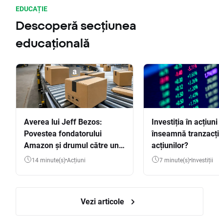
EDUCAȚIE
Descoperă secțiunea
educațională
Averea lui Jeff Bezos:
Investiția în acțiuni
Povestea fondatorului
înseamnă tranzacț
Amazon și drumul către una
acțiunilor?
dintre cele mai mari averi
14 minute(s)
Acțiuni
7 minute(s)
Investiții
din lume
Vezi articole