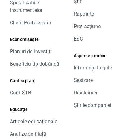
Știri
Specificațiile
instrumentelor
Rapoarte
Client Professional
Preț acțiune
ESG
Economisește
Planuri de Investiții
Aspecte juridice
Beneficiu tip dobândă
Informații Legale
Sesizare
Card și plăți
Card XTB
Disclaimer
Știrile companiei
Educație
Articole educaționale
Analize de Piață