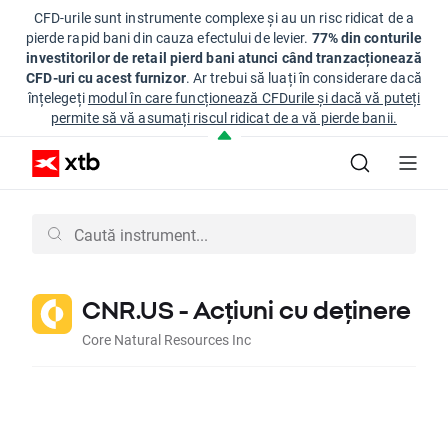
CFD-urile sunt instrumente complexe și au un risc ridicat de a
pierde rapid bani din cauza efectului de levier.
77% din conturile
investitorilor de retail pierd bani atunci când tranzacționează
CFD-uri cu acest furnizor
. Ar trebui să luați în considerare dacă
înțelegeți
modul în care funcționează CFDurile și dacă vă puteți
permite să vă asumați riscul ridicat de a vă pierde banii.
CNR.US - Acțiuni cu deținere
Core Natural Resources Inc