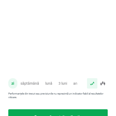
zi
săptămână
lună
3 luni
an
Performanțele din trecut sau previziunile nu reprezintă un indicator fiabil al rezultatelor
viitoare.