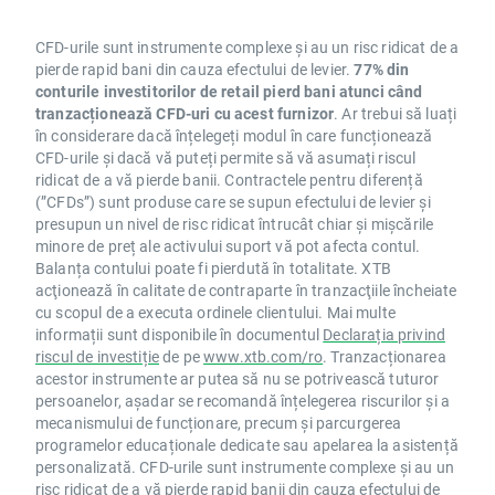
CFD-urile sunt instrumente complexe și au un risc ridicat de a
pierde rapid bani din cauza efectului de levier.
77% din
conturile investitorilor de retail pierd bani atunci când
tranzacționează CFD-uri cu acest furnizor
. Ar trebui să luați
în considerare dacă înțelegeți modul în care funcționează
CFD-urile și dacă vă puteți permite să vă asumați riscul
ridicat de a vă pierde banii. Contractele pentru diferență
(”CFDs”) sunt produse care se supun efectului de levier și
presupun un nivel de risc ridicat întrucât chiar și mișcările
minore de preț ale activului suport vă pot afecta contul.
Balanța contului poate fi pierdută în totalitate. XTB
acţionează în calitate de contraparte în tranzacţiile încheiate
cu scopul de a executa ordinele clientului. Mai multe
informații sunt disponibile în documentul
Declarația privind
riscul de investiție
de pe
www.xtb.com/ro
. Tranzacționarea
acestor instrumente ar putea să nu se potrivească tuturor
persoanelor, așadar se recomandă înțelegerea riscurilor și a
mecanismului de funcționare, precum și parcurgerea
programelor educaționale dedicate sau apelarea la asistență
personalizată. CFD-urile sunt instrumente complexe și au un
risc ridicat de a vă pierde rapid banii din cauza efectului de