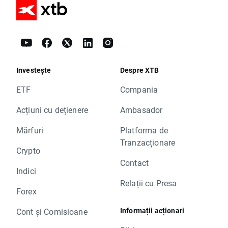
Investește
Despre XTB
ETF
Compania
Acțiuni cu dețienere
Ambasador
Mărfuri
Platforma de
Tranzacționare
Crypto
Contact
Indici
Relații cu Presa
Forex
Informații acționari
Cont și Comisioane