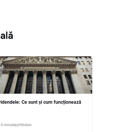
ală
videndele: Ce sunt și cum funcționează
10 minute(s)
Ghiduri