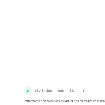
zi
săptămână
lună
3 luni
an
Performanțele din trecut sau previziunile nu reprezintă un indicator