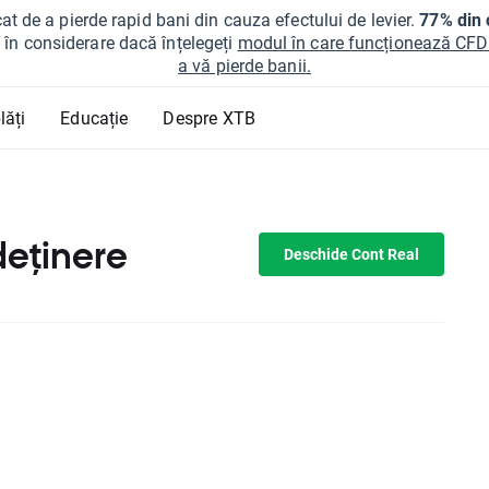
at de a pierde rapid bani din cauza efectului de levier.
77% din c
ți în considerare dacă înțelegeți
modul în care funcționează CFDur
a vă pierde banii.
lăți
Educație
Despre XTB
deținere
Deschide Cont Real