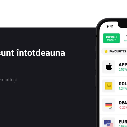
e sunt întotdeauna
emiată și