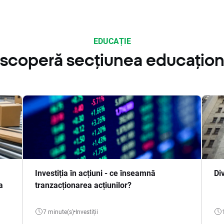
EDUCAȚIE
scoperă secțiunea educațion
Investiția în acțiuni - ce înseamnă
Di
a
tranzacționarea acțiunilor?
7 minute(s)
Investiții