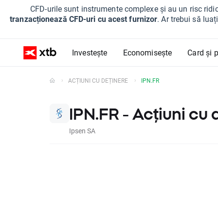
CFD-urile sunt instrumente complexe și au un risc ridic
tranzacționează CFD-uri cu acest furnizor
. Ar trebui să lua
Investește
Economisește
Card și p
ACȚIUNI CU DEȚINERE
IPN.FR
IPN.FR - Acțiuni cu 
Ipsen SA