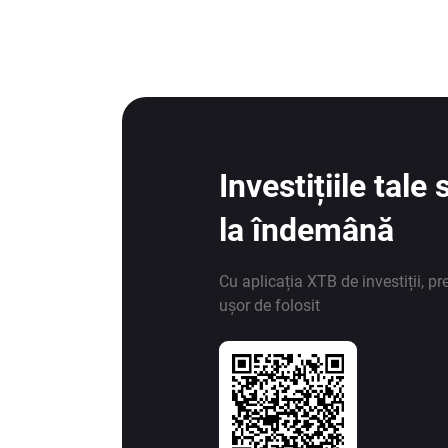
Investițiile tal
la îndemână
Cu aplicația XTB de investiții, pr
ușor de folosit