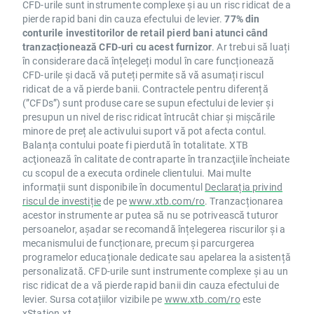
CFD-urile sunt instrumente complexe și au un risc ridicat de a
pierde rapid bani din cauza efectului de levier.
77% din
conturile investitorilor de retail pierd bani atunci când
tranzacționează CFD-uri cu acest furnizor
. Ar trebui să luați
în considerare dacă înțelegeți modul în care funcționează
CFD-urile și dacă vă puteți permite să vă asumați riscul
ridicat de a vă pierde banii. Contractele pentru diferență
(”CFDs”) sunt produse care se supun efectului de levier și
presupun un nivel de risc ridicat întrucât chiar și mișcările
minore de preț ale activului suport vă pot afecta contul.
Balanța contului poate fi pierdută în totalitate. XTB
acţionează în calitate de contraparte în tranzacţiile încheiate
cu scopul de a executa ordinele clientului. Mai multe
informații sunt disponibile în documentul
Declarația privind
riscul de investiție
de pe
www.xtb.com/ro
. Tranzacționarea
acestor instrumente ar putea să nu se potrivească tuturor
persoanelor, așadar se recomandă înțelegerea riscurilor și a
mecanismului de funcționare, precum și parcurgerea
programelor educaționale dedicate sau apelarea la asistență
personalizată. CFD-urile sunt instrumente complexe și au un
risc ridicat de a vă pierde rapid banii din cauza efectului de
levier. Sursa cotațiilor vizibile pe
www.xtb.com/ro
este
xStation.xt