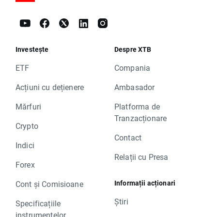
Investește
Despre XTB
ETF
Compania
Acțiuni cu dețienere
Ambasador
Mărfuri
Platforma de
Tranzacționare
Crypto
Contact
Indici
Relații cu Presa
Forex
Informații acționari
Cont și Comisioane
Știri
Specificațiile
instrumentelor