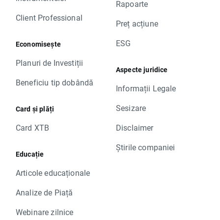
Rapoarte
Client Professional
Preț acțiune
ESG
Economisește
Planuri de Investiții
Aspecte juridice
Beneficiu tip dobândă
Informații Legale
Sesizare
Card și plăți
Card XTB
Disclaimer
Știrile companiei
Educație
Articole educaționale
Analize de Piață
Webinare zilnice