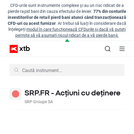
CFD-urile sunt instrumente complexe și au un risc ridicat de a
pierde rapid bani din cauza efectului de levier.
77% din conturile
investitorilor de retail pierd bani atunci când tranzacționează
CFD-uri cu acest furnizor
. Ar trebui să luați în considerare dacă
înțelegeți
modul în care funcționează CFDurile și dacă vă puteți
permite să vă asumați riscul ridicat de a vă pierde banii.
SRP.FR - Acțiuni cu deținere
SRP Groupe SA