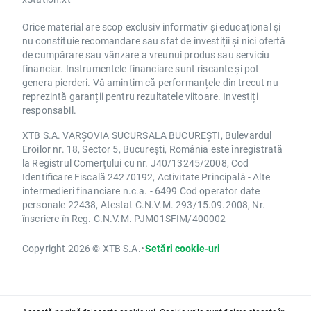
Orice material are scop exclusiv informativ și educațional și
nu constituie recomandare sau sfat de investiții și nici ofertă
de cumpărare sau vânzare a vreunui produs sau serviciu
financiar. Instrumentele financiare sunt riscante și pot
genera pierderi. Vă amintim că performanțele din trecut nu
reprezintă garanții pentru rezultatele viitoare. Investiți
responsabil.
XTB S.A. VARȘOVIA SUCURSALA BUCUREȘTI, Bulevardul
Eroilor nr. 18, Sector 5, București, România este înregistrată
la Registrul Comerțului cu nr. J40/13245/2008, Cod
Identificare Fiscală 24270192, Activitate Principală - Alte
intermedieri financiare n.c.a. - 6499 Cod operator date
personale 22438, Atestat C.N.V.M. 293/15.09.2008, Nr.
înscriere în Reg. C.N.V.M. PJM01SFIM/400002
Copyright 2026 © XTB S.A.
•
Setări cookie-uri