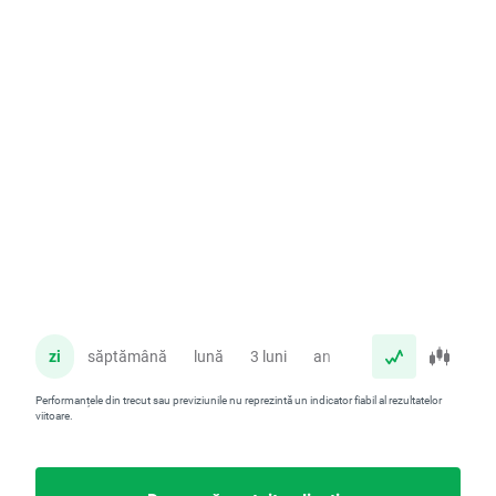
zi
săptămână
lună
3 luni
an
Performanțele din trecut sau previziunile nu reprezintă un indicator fiabil al rezultatelor
viitoare.