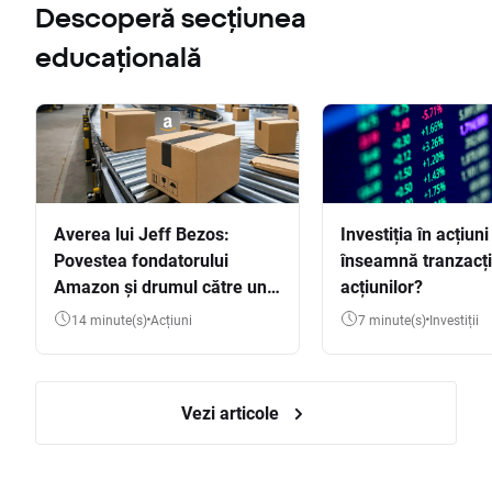
Descoperă secțiunea
educațională
Averea lui Jeff Bezos:
Investiția în acțiuni
Povestea fondatorului
înseamnă tranzacț
Amazon și drumul către una
acțiunilor?
dintre cele mai mari averi
14 minute(s)
Acțiuni
7 minute(s)
Investiții
din lume
Vezi articole