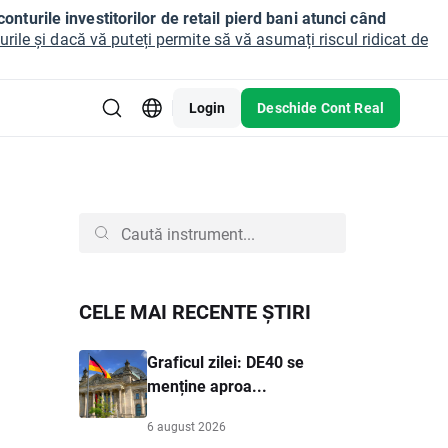
onturile investitorilor de retail pierd bani atunci când
ile și dacă vă puteți permite să vă asumați riscul ridicat de
Login
Deschide Cont Real
CELE MAI RECENTE ȘTIRI
Graficul zilei: DE40 se
menține aproa...
6 august 2026