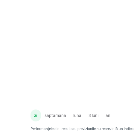
zi
săptămână
lună
3 luni
an
Performanțele din trecut sau previziunile nu reprezintă un indicator