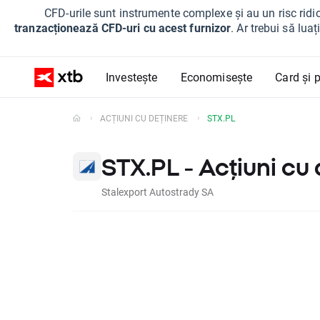
CFD-urile sunt instrumente complexe și au un risc ridic
tranzacționează CFD-uri cu acest furnizor
. Ar trebui să lua
Investește
Economisește
Card și p
ACȚIUNI CU DEȚINERE
STX.PL
STX.PL - Acțiuni cu
Stalexport Autostrady SA