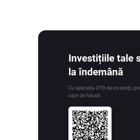
Investițiile tal
la îndemână
Cu aplicația XTB de investiții, pr
ușor de folosit