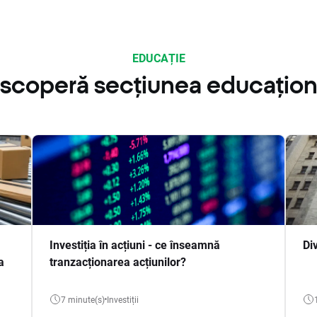
EDUCAȚIE
scoperă secțiunea educațion
Investiția în acțiuni - ce înseamnă
Di
a
tranzacționarea acțiunilor?
7 minute(s)
Investiții