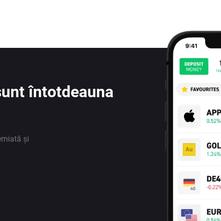
e sunt întotdeauna
emiată și