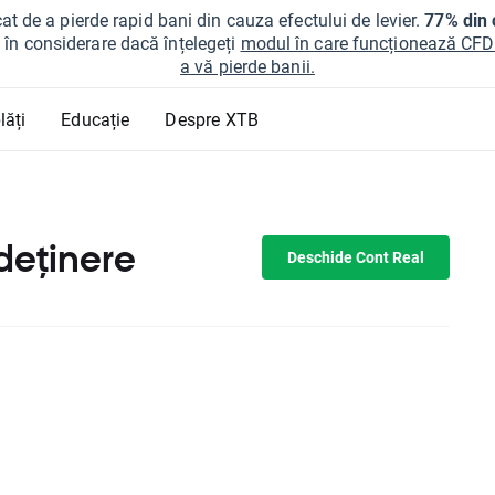
at de a pierde rapid bani din cauza efectului de levier.
77% din c
ți în considerare dacă înțelegeți
modul în care funcționează CFDur
a vă pierde banii.
lăți
Educație
Despre XTB
 deținere
Deschide Cont Real