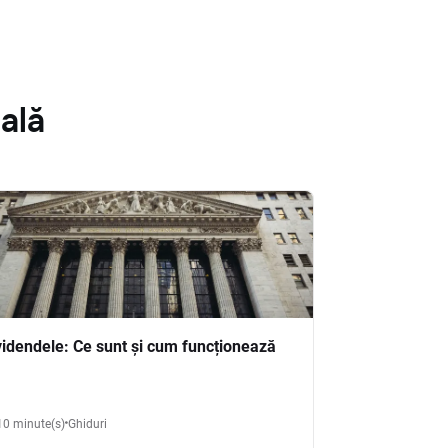
ală
videndele: Ce sunt și cum funcționează
10 minute(s)
Ghiduri