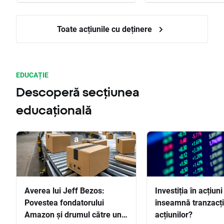
Toate acțiunile cu deținere
EDUCAȚIE
Descoperă secțiunea
educațională
Averea lui Jeff Bezos:
Investiția în acțiuni
Povestea fondatorului
înseamnă tranzacț
Amazon și drumul către una
acțiunilor?