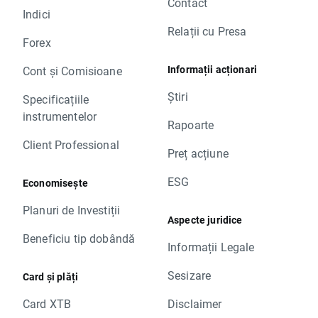
Contact
Indici
Relații cu Presa
Forex
Informații acționari
Cont și Comisioane
Știri
Specificațiile
instrumentelor
Rapoarte
Client Professional
Preț acțiune
ESG
Economisește
Planuri de Investiții
Aspecte juridice
Beneficiu tip dobândă
Informații Legale
Sesizare
Card și plăți
Card XTB
Disclaimer