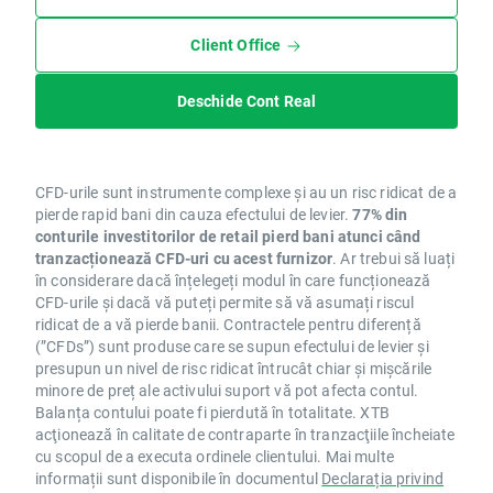
Client Office
Deschide Cont Real
CFD-urile sunt instrumente complexe și au un risc ridicat de a
pierde rapid bani din cauza efectului de levier.
77% din
conturile investitorilor de retail pierd bani atunci când
tranzacționează CFD-uri cu acest furnizor
. Ar trebui să luați
în considerare dacă înțelegeți modul în care funcționează
CFD-urile și dacă vă puteți permite să vă asumați riscul
ridicat de a vă pierde banii. Contractele pentru diferență
(”CFDs”) sunt produse care se supun efectului de levier și
presupun un nivel de risc ridicat întrucât chiar și mișcările
minore de preț ale activului suport vă pot afecta contul.
Balanța contului poate fi pierdută în totalitate. XTB
acţionează în calitate de contraparte în tranzacţiile încheiate
cu scopul de a executa ordinele clientului. Mai multe
informații sunt disponibile în documentul
Declarația privind