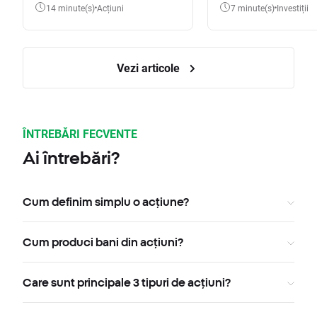
dintre cele mai mari averi
14 minute(s)
Acțiuni
7 minute(s)
Investiții
din lume
Vezi articole
ÎNTREBĂRI FECVENTE
Ai întrebări?
Cum definim simplu o acțiune?
Cum produci bani din acțiuni?
Care sunt principale 3 tipuri de acțiuni?