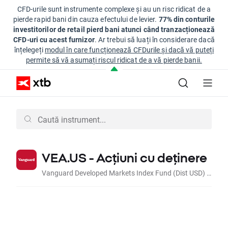
CFD-urile sunt instrumente complexe și au un risc ridicat de a
pierde rapid bani din cauza efectului de levier.
77% din conturile
investitorilor de retail pierd bani atunci când tranzacționează
CFD-uri cu acest furnizor
. Ar trebui să luați în considerare dacă
înțelegeți
modul în care funcționează CFDurile și dacă vă puteți
permite să vă asumați riscul ridicat de a vă pierde banii.
VEA.US - Acțiuni cu deținere
Vanguard Developed Markets Index Fund (Dist USD) CFD