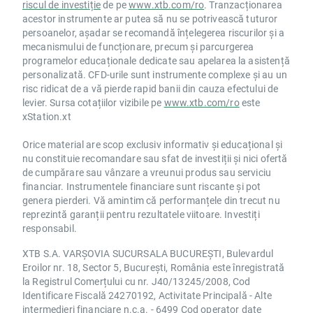
riscul de investiție
de pe
www.xtb.com/ro
. Tranzacționarea
acestor instrumente ar putea să nu se potrivească tuturor
persoanelor, așadar se recomandă înțelegerea riscurilor și a
mecanismului de funcționare, precum și parcurgerea
programelor educaționale dedicate sau apelarea la asistență
personalizată. CFD-urile sunt instrumente complexe și au un
risc ridicat de a vă pierde rapid banii din cauza efectului de
levier. Sursa cotațiilor vizibile pe
www.xtb.com/ro
este
xStation.xt
Orice material are scop exclusiv informativ și educațional și
nu constituie recomandare sau sfat de investiții și nici ofertă
de cumpărare sau vânzare a vreunui produs sau serviciu
financiar. Instrumentele financiare sunt riscante și pot
genera pierderi. Vă amintim că performanțele din trecut nu
reprezintă garanții pentru rezultatele viitoare. Investiți
responsabil.
XTB S.A. VARȘOVIA SUCURSALA BUCUREȘTI, Bulevardul
Eroilor nr. 18, Sector 5, București, România este înregistrată
la Registrul Comerțului cu nr. J40/13245/2008, Cod
Identificare Fiscală 24270192, Activitate Principală - Alte
intermedieri financiare n.c.a. - 6499 Cod operator date