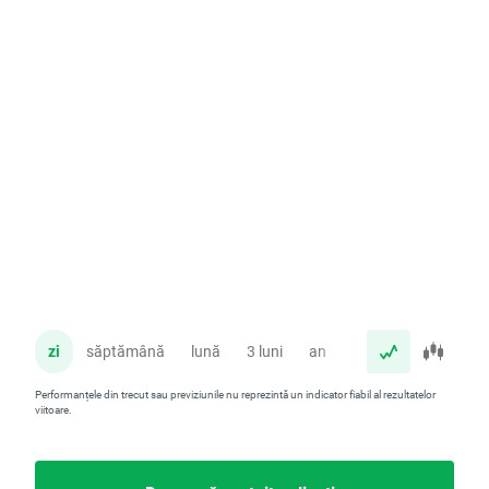
zi
săptămână
lună
3 luni
an
Performanțele din trecut sau previziunile nu reprezintă un indicator fiabil al rezultatelor
viitoare.