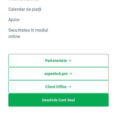
Calendar de piață
Ajutor
Securitatea în mediul
online
Parteneriate
xopenhub.pro
Client Office
Deschide Cont Real