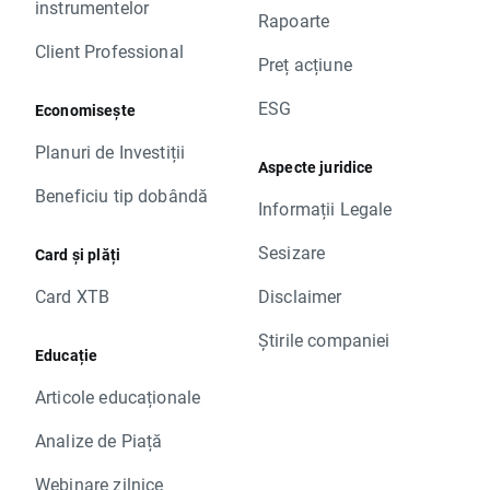
instrumentelor
Rapoarte
Client Professional
Preț acțiune
ESG
Economisește
Planuri de Investiții
Aspecte juridice
Beneficiu tip dobândă
Informații Legale
Sesizare
Card și plăți
Card XTB
Disclaimer
Știrile companiei
Educație
Articole educaționale
Analize de Piață
Webinare zilnice