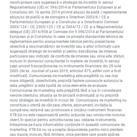
recomandare care sugerează o strategie de investiții în sensul
Regulamentului (UE) nr. 596/2014 al Parlamentului European și al
Consiliului din 16 aprilie 2014 privind abuzul de piață ( reglementarea
abuzului de piață) și de abrogare a Directivei 2003/6 / CE a
Parlamentului European și a Consiliului și a Directivelor Comisiei
2003/124 / CE, 2003/125 / CE și 2004/72 / CE și a Regulamentului
delegat (UE) 2016/958 al Comisiei din 9 596/2014 al Parlamentului
European și al Consiliului în ceea ce privește standardele tehnice de
reglementare pentru aranjamentele tehnice pentru prezentarea
obiectivă a recomandărilor de investiții sau a altor informații care
sugerează strategii de investiții și pentru dezvăluirea de interese
particulare sau indicații de conflicte de interese sau orice alte sfaturi,
inclusiv în domeniul consultanței în materie de investiții, în sensul
Legii privind tranzacționarea cu instrumente financiare din 29 iulie
2005 (de ex. Journal of Laws 2019, articolul 875, astfel cum a fost
modificat). Comunicarea de marketing este pregătită cu cea mai
mare diligență, obiectivitate, prezintă faptele cunoscute autorului la
data pregătirii și este lipsită de orice elemente de evaluare.
Comunicarea de marketing este pregătită fără a lua în considerare
nevoile clientului, situația sa financiară individuală și nu prezintă
nicio strategie de investiții în niciun fel. Comunicarea de marketing nu
constituie o ofertă de vânzare, oferire, abonament, invitație la
cumpărare, reclamă sau promovare a oricărui instrument financiar.
XTB SA nu este responsabilă pentru acțiunile sau omisiunile niciunui
client, în special pentru achiziționarea sau cedarea instrumente,
întreprinse pe baza informațiilor conținute în această comunicare de
marketing. XTB SA nu va accepta răspunderea pentru nicio pierdere
sau daună, inclusiv, fără limitare, orice pierdere care poate apărea