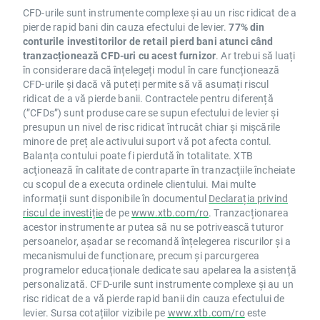
CFD-urile sunt instrumente complexe și au un risc ridicat de a
pierde rapid bani din cauza efectului de levier.
77% din
conturile investitorilor de retail pierd bani atunci când
tranzacționează CFD-uri cu acest furnizor
. Ar trebui să luați
în considerare dacă înțelegeți modul în care funcționează
CFD-urile și dacă vă puteți permite să vă asumați riscul
ridicat de a vă pierde banii. Contractele pentru diferență
(”CFDs”) sunt produse care se supun efectului de levier și
presupun un nivel de risc ridicat întrucât chiar și mișcările
minore de preț ale activului suport vă pot afecta contul.
Balanța contului poate fi pierdută în totalitate. XTB
acţionează în calitate de contraparte în tranzacţiile încheiate
cu scopul de a executa ordinele clientului. Mai multe
informații sunt disponibile în documentul
Declarația privind
riscul de investiție
de pe
www.xtb.com/ro
. Tranzacționarea
acestor instrumente ar putea să nu se potrivească tuturor
persoanelor, așadar se recomandă înțelegerea riscurilor și a
mecanismului de funcționare, precum și parcurgerea
programelor educaționale dedicate sau apelarea la asistență
personalizată. CFD-urile sunt instrumente complexe și au un
risc ridicat de a vă pierde rapid banii din cauza efectului de
levier. Sursa cotațiilor vizibile pe
www.xtb.com/ro
este