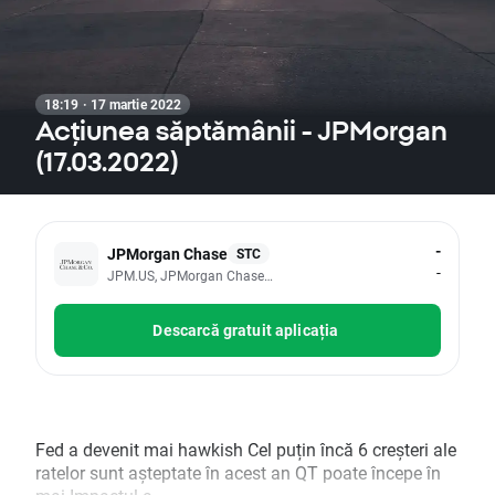
18:19 · 17 martie 2022
Acțiunea săptămânii - JPMorgan
(17.03.2022)
-
JPMorgan Chase
STC
-
JPM.US, JPMorgan Chase & Co
Descarcă gratuit aplicația
Fed a devenit mai hawkish Cel puțin încă 6 creșteri ale
ratelor sunt așteptate în acest an QT poate începe în