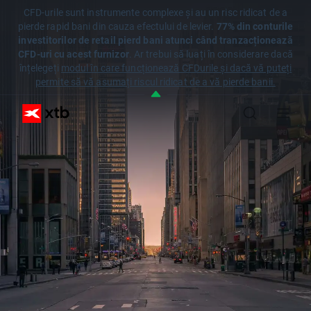
CFD-urile sunt instrumente complexe și au un risc ridicat de a
pierde rapid bani din cauza efectului de levier.
77% din conturile
investitorilor de retail pierd bani atunci când tranzacționează
CFD-uri cu acest furnizor
. Ar trebui să luați în considerare dacă
înțelegeți
modul în care funcționează CFDurile și dacă vă puteți
permite să vă asumați riscul ridicat de a vă pierde banii.