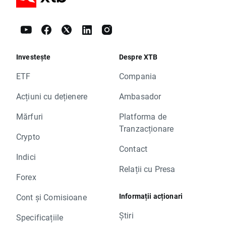
Investește
Despre XTB
ETF
Compania
Acțiuni cu dețienere
Ambasador
Mărfuri
Platforma de
Tranzacționare
Crypto
Contact
Indici
Relații cu Presa
Forex
Informații acționari
Cont și Comisioane
Știri
Specificațiile