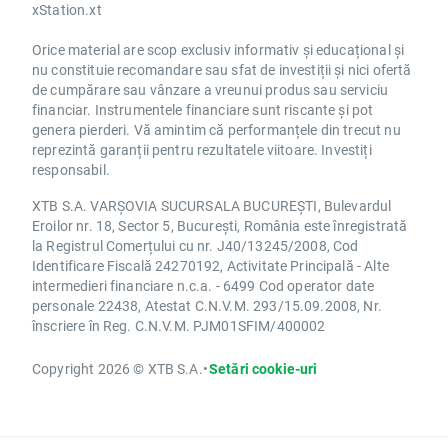
xStation.xt
Orice material are scop exclusiv informativ și educațional și
nu constituie recomandare sau sfat de investiții și nici ofertă
de cumpărare sau vânzare a vreunui produs sau serviciu
financiar. Instrumentele financiare sunt riscante și pot
genera pierderi. Vă amintim că performanțele din trecut nu
reprezintă garanții pentru rezultatele viitoare. Investiți
responsabil.
XTB S.A. VARȘOVIA SUCURSALA BUCUREȘTI, Bulevardul
Eroilor nr. 18, Sector 5, București, România este înregistrată
la Registrul Comerțului cu nr. J40/13245/2008, Cod
Identificare Fiscală 24270192, Activitate Principală - Alte
intermedieri financiare n.c.a. - 6499 Cod operator date
personale 22438, Atestat C.N.V.M. 293/15.09.2008, Nr.
înscriere în Reg. C.N.V.M. PJM01SFIM/400002
Copyright 2026 © XTB S.A.
•
Setări cookie-uri