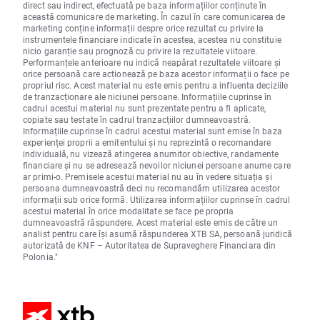
direct sau indirect, efectuată pe baza informațiilor conținute în
această comunicare de marketing. În cazul în care comunicarea de
marketing conține informații despre orice rezultat cu privire la
instrumentele financiare indicate în acestea, acestea nu constituie
nicio garanție sau prognoză cu privire la rezultatele viitoare.
Performanțele anterioare nu indică neapărat rezultatele viitoare și
orice persoană care acționează pe baza acestor informații o face pe
propriul risc. Acest material nu este emis pentru a influenta deciziile
de tranzacționare ale niciunei persoane. Informațiile cuprinse în
cadrul acestui material nu sunt prezentate pentru a fi aplicate,
copiate sau testate în cadrul tranzacțiilor dumneavoastră.
Informațiile cuprinse în cadrul acestui material sunt emise în baza
experienței proprii a emitentului și nu reprezintă o recomandare
individuală, nu vizează atingerea anumitor obiective, randamente
financiare și nu se adresează nevoilor niciunei persoane anume care
ar primi-o. Premisele acestui material nu au în vedere situația și
persoana dumneavoastră deci nu recomandăm utilizarea acestor
informații sub orice formă. Utilizarea informațiilor cuprinse în cadrul
acestui material în orice modalitate se face pe propria
dumneavoastră răspundere. Acest material este emis de către un
analist pentru care își asumă răspunderea XTB SA, persoană juridică
autorizată de KNF – Autoritatea de Supraveghere Financiara din
Polonia."