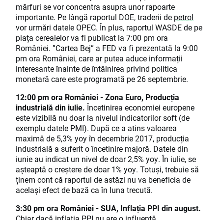
mărfuri se vor concentra asupra unor rapoarte
importante. Pe lângă raportul DOE, traderii de
petrol
vor urmări datele OPEC. În plus, raportul WASDE de pe
piața cerealelor va fi publicat la 7:00 pm ora
României. ”Cartea Bej” a FED va fi prezentată la 9:00
pm ora României, care ar putea aduce informații
interesante înainte de întâlnirea privind politica
monetară care este programată pe 26 septembrie.
12:00 pm ora României - Zona Euro, Producția
industrială din iulie.
Încetinirea economiei europene
este vizibilă nu doar la nivelul indicatorilor soft (de
exemplu datele PMI). După ce a atins valoarea
maximă de 5,3% yoy în decembrie 2017, producția
industrială a suferit o încetinire majoră. Datele din
iunie au indicat un nivel de doar 2,5% yoy. În iulie, se
așteaptă o creștere de doar 1% yoy. Totuși, trebuie să
ținem cont că raportul de astăzi nu va beneficia de
același efect de bază ca în luna trecută.
3:30 pm ora României - SUA, Inflația PPI din august.
Chiar dacă inflația PPI nu are o influență