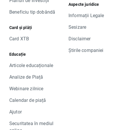
Planuri de Investiții
Aspecte juridice
Beneficiu tip dobândă
Informații Legale
Sesizare
Card și plăți
Card XTB
Disclaimer
Știrile companiei
Educație
Articole educaționale
Analize de Piață
Webinare zilnice
Calendar de piață
Ajutor
Securitatea în mediul