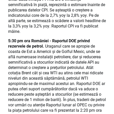
semnificativă în piață, reprezintă o estimare înainte de
publicarea datelor CPI. Se așteaptă o creștere a
indicatorului core de la 2,7% yoy la 2,8% yoy. Pe de
altă parte, se estimează o scădere a valorii headline de
la 3,3% yoy la 3,2% yoy. Raportul CPI va fi publicat
mâine.
5:30 pm ora României - Raportul DOE privind
rezervele de petrol.
Uraganul care se apropie de
coasta de Est a Americii și de Golful Mexic, unde se
află numeroase instalații petroliere, dar și reducerea
semnificativă a stocurilor indicată de datele API au
determinat o creștere a prețurilor petrolului. Atât
cotația Brent cât și cea WTI au atins cele mai ridicate
niveluri din această săptămână, petrolul WTI
apropiindu-se de maximul acestui an. Raportul DOE ar
putea oferi suport cumpărătorilor dacă va aduce o
reducere peste așteptări a stocurilor (se estimează o
reducere de 1 milion de barili). În plus, traderii de petrol
vor urmări cu atenție Raportul lunar al OPEC cu privire
la piața petrolului care va fi prezentat la 2:20 pm ora