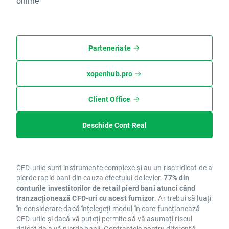
online
Parteneriate
xopenhub.pro
Client Office
Deschide Cont Real
CFD-urile sunt instrumente complexe și au un risc ridicat de a
pierde rapid bani din cauza efectului de levier.
77% din
conturile investitorilor de retail pierd bani atunci când
tranzacționează CFD-uri cu acest furnizor
. Ar trebui să luați
în considerare dacă înțelegeți modul în care funcționează
CFD-urile și dacă vă puteți permite să vă asumați riscul
ridicat de a vă pierde banii. Contractele pentru diferență