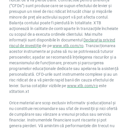
(”CFDs”) sunt produse care se supun efectului de levier și
presupun un nivel de risc ridicat întrucât chiar și mișcările
minore de preț ale activului suport vă pot afecta contul.
Balanța contului poate fi pierdută în totalitate. XTB
acţionează în calitate de contraparte în tranzacţiile încheiate
cu scopul de a executa ordinele clientului. Mai multe
informații sunt disponibile în documentul
Declarația privind
riscul de investiție
de pe
www.xtb.com/ro
. Tranzacționarea
acestor instrumente ar putea să nu se potrivească tuturor
persoanelor, așadar se recomandă înțelegerea riscurilor și a
mecanismului de funcționare, precum și parcurgerea
programelor educaționale dedicate sau apelarea la asistență
personalizată. CFD-urile sunt instrumente complexe și au un
risc ridicat de a vă pierde rapid banii din cauza efectului de
levier. Sursa cotațiilor vizibile pe
www.xtb.com/ro
este
xStation.xt
Orice material are scop exclusiv informativ și educațional și
nu constituie recomandare sau sfat de investiții și nici ofertă
de cumpărare sau vânzare a vreunui produs sau serviciu
financiar. Instrumentele financiare sunt riscante și pot
genera pierderi. Vă amintim că performanțele din trecut nu