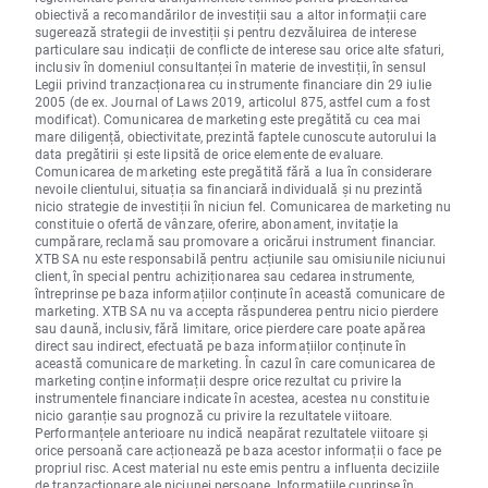
obiectivă a recomandărilor de investiții sau a altor informații care
sugerează strategii de investiții și pentru dezvăluirea de interese
particulare sau indicații de conflicte de interese sau orice alte sfaturi,
inclusiv în domeniul consultanței în materie de investiții, în sensul
Legii privind tranzacționarea cu instrumente financiare din 29 iulie
2005 (de ex. Journal of Laws 2019, articolul 875, astfel cum a fost
modificat). Comunicarea de marketing este pregătită cu cea mai
mare diligență, obiectivitate, prezintă faptele cunoscute autorului la
data pregătirii și este lipsită de orice elemente de evaluare.
Comunicarea de marketing este pregătită fără a lua în considerare
nevoile clientului, situația sa financiară individuală și nu prezintă
nicio strategie de investiții în niciun fel. Comunicarea de marketing nu
constituie o ofertă de vânzare, oferire, abonament, invitație la
cumpărare, reclamă sau promovare a oricărui instrument financiar.
XTB SA nu este responsabilă pentru acțiunile sau omisiunile niciunui
client, în special pentru achiziționarea sau cedarea instrumente,
întreprinse pe baza informațiilor conținute în această comunicare de
marketing. XTB SA nu va accepta răspunderea pentru nicio pierdere
sau daună, inclusiv, fără limitare, orice pierdere care poate apărea
direct sau indirect, efectuată pe baza informațiilor conținute în
această comunicare de marketing. În cazul în care comunicarea de
marketing conține informații despre orice rezultat cu privire la
instrumentele financiare indicate în acestea, acestea nu constituie
nicio garanție sau prognoză cu privire la rezultatele viitoare.
Performanțele anterioare nu indică neapărat rezultatele viitoare și
orice persoană care acționează pe baza acestor informații o face pe
propriul risc. Acest material nu este emis pentru a influenta deciziile
de tranzacționare ale niciunei persoane. Informațiile cuprinse în