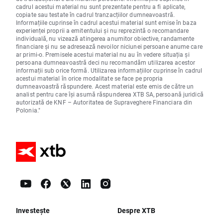
cadrul acestui material nu sunt prezentate pentru a fi aplicate,
copiate sau testate în cadrul tranzacțiilor dumneavoastră.
Informațiile cuprinse în cadrul acestui material sunt emise în baza
experienței proprii a emitentului și nu reprezintă o recomandare
individuală, nu vizează atingerea anumitor obiective, randamente
financiare și nu se adresează nevoilor niciunei persoane anume care
ar primi-o. Premisele acestui material nu au în vedere situația și
persoana dumneavoastră deci nu recomandăm utilizarea acestor
informații sub orice formă. Utilizarea informațiilor cuprinse în cadrul
acestui material în orice modalitate se face pe propria
dumneavoastră răspundere. Acest material este emis de către un
analist pentru care își asumă răspunderea XTB SA, persoană juridică
autorizată de KNF – Autoritatea de Supraveghere Financiara din
Polonia."
Investește
Despre XTB