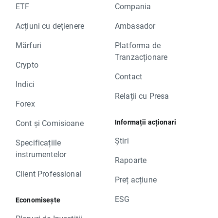
ETF
Compania
Acțiuni cu dețienere
Ambasador
Mărfuri
Platforma de
Tranzacționare
Crypto
Contact
Indici
Relații cu Presa
Forex
Informații acționari
Cont și Comisioane
Știri
Specificațiile
instrumentelor
Rapoarte
Client Professional
Preț acțiune
ESG
Economisește