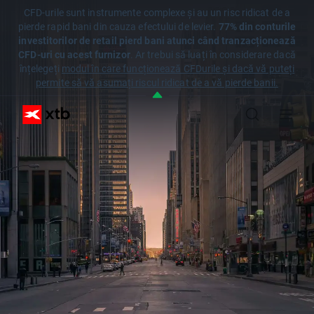
CFD-urile sunt instrumente complexe și au un risc ridicat de a
pierde rapid bani din cauza efectului de levier.
77% din conturile
investitorilor de retail pierd bani atunci când tranzacționează
CFD-uri cu acest furnizor
. Ar trebui să luați în considerare dacă
înțelegeți
modul în care funcționează CFDurile și dacă vă puteți
permite să vă asumați riscul ridicat de a vă pierde banii.