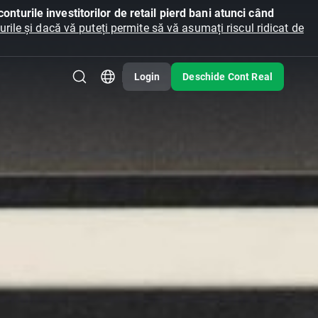
onturile investitorilor de retail pierd bani atunci când
ile și dacă vă puteți permite să vă asumați riscul ridicat de
Login
Deschide Cont Real