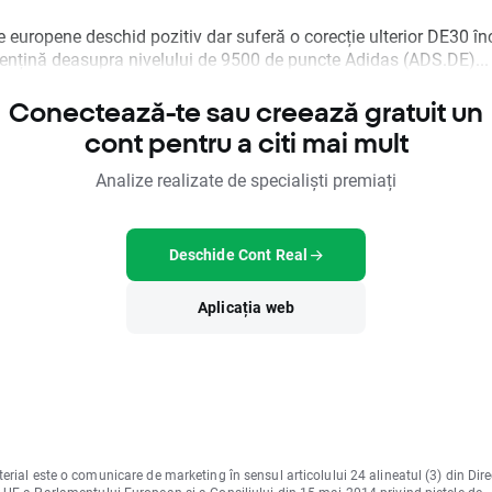
e europene deschid pozitiv dar suferă o corecție ulterior DE30 î
ențină deasupra nivelului de 9500 de puncte Adidas (ADS.DE)...
Conectează-te sau creează gratuit un
cont pentru a citi mai mult
Analize realizate de specialiști premiați
Deschide Cont Real
Aplicația web
erial este o comunicare de marketing în sensul articolului 24 alineatul (3) din Dire