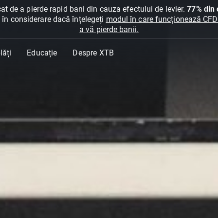
at de a pierde rapid bani din cauza efectului de levier.
77% din c
ți în considerare dacă înțelegeți
modul în care funcționează CFDur
a vă pierde banii.
lăți
Educație
Despre XTB