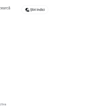
ncearcă
Știri Indici
ctiva