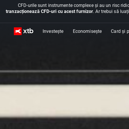
CFD-urile sunt instrumente complexe și au un risc ridic
tranzacționează CFD-uri cu acest furnizor
. Ar trebui să lua
Investește
Economisește
Card și p