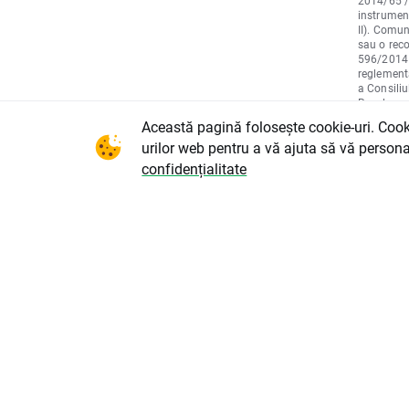
2014/65 / 
instrument
II). Comu
sau o reco
596/2014 a
reglementa
a Consiliu
Regulamen
Consiliulu
Această pagină folosește cookie-uri. Cookie
pentru pre
urilor web pentru a vă ajuta să vă persona
strategii 
sau orice 
confidențialitate
tranzacțio
875, astf
diligență, 
elemente d
clientului,
Comunicare
cumpărare
pentru acț
instrument
nu va acce
poate apăr
marketing.
privire la
prognoză c
viitoare ș
material n