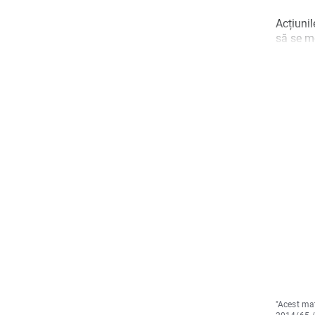
Acțiunil
să se m
"Acest mat