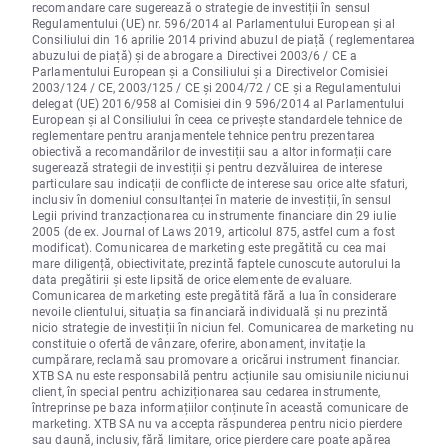
recomandare care sugerează o strategie de investiții în sensul
Regulamentului (UE) nr. 596/2014 al Parlamentului European și al
Consiliului din 16 aprilie 2014 privind abuzul de piață ( reglementarea
abuzului de piață) și de abrogare a Directivei 2003/6 / CE a
Parlamentului European și a Consiliului și a Directivelor Comisiei
2003/124 / CE, 2003/125 / CE și 2004/72 / CE și a Regulamentului
delegat (UE) 2016/958 al Comisiei din 9 596/2014 al Parlamentului
European și al Consiliului în ceea ce privește standardele tehnice de
reglementare pentru aranjamentele tehnice pentru prezentarea
obiectivă a recomandărilor de investiții sau a altor informații care
sugerează strategii de investiții și pentru dezvăluirea de interese
particulare sau indicații de conflicte de interese sau orice alte sfaturi,
inclusiv în domeniul consultanței în materie de investiții, în sensul
Legii privind tranzacționarea cu instrumente financiare din 29 iulie
2005 (de ex. Journal of Laws 2019, articolul 875, astfel cum a fost
modificat). Comunicarea de marketing este pregătită cu cea mai
mare diligență, obiectivitate, prezintă faptele cunoscute autorului la
data pregătirii și este lipsită de orice elemente de evaluare.
Comunicarea de marketing este pregătită fără a lua în considerare
nevoile clientului, situația sa financiară individuală și nu prezintă
nicio strategie de investiții în niciun fel. Comunicarea de marketing nu
constituie o ofertă de vânzare, oferire, abonament, invitație la
cumpărare, reclamă sau promovare a oricărui instrument financiar.
XTB SA nu este responsabilă pentru acțiunile sau omisiunile niciunui
client, în special pentru achiziționarea sau cedarea instrumente,
întreprinse pe baza informațiilor conținute în această comunicare de
marketing. XTB SA nu va accepta răspunderea pentru nicio pierdere
sau daună, inclusiv, fără limitare, orice pierdere care poate apărea