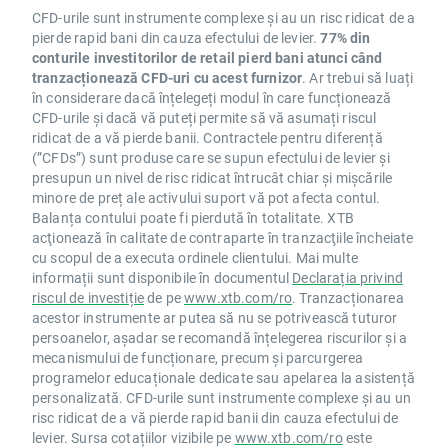
CFD-urile sunt instrumente complexe și au un risc ridicat de a
pierde rapid bani din cauza efectului de levier.
77% din
conturile investitorilor de retail pierd bani atunci când
tranzacționează CFD-uri cu acest furnizor
. Ar trebui să luați
în considerare dacă înțelegeți modul în care funcționează
CFD-urile și dacă vă puteți permite să vă asumați riscul
ridicat de a vă pierde banii. Contractele pentru diferență
(”CFDs”) sunt produse care se supun efectului de levier și
presupun un nivel de risc ridicat întrucât chiar și mișcările
minore de preț ale activului suport vă pot afecta contul.
Balanța contului poate fi pierdută în totalitate. XTB
acţionează în calitate de contraparte în tranzacţiile încheiate
cu scopul de a executa ordinele clientului. Mai multe
informații sunt disponibile în documentul
Declarația privind
riscul de investiție
de pe
www.xtb.com/ro
. Tranzacționarea
acestor instrumente ar putea să nu se potrivească tuturor
persoanelor, așadar se recomandă înțelegerea riscurilor și a
mecanismului de funcționare, precum și parcurgerea
programelor educaționale dedicate sau apelarea la asistență
personalizată. CFD-urile sunt instrumente complexe și au un
risc ridicat de a vă pierde rapid banii din cauza efectului de
levier. Sursa cotațiilor vizibile pe
www.xtb.com/ro
este