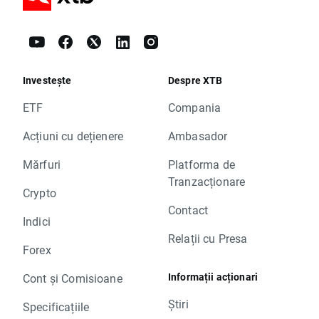
Investește
Despre XTB
ETF
Compania
Acțiuni cu dețienere
Ambasador
Mărfuri
Platforma de
Tranzacționare
Crypto
Contact
Indici
Relații cu Presa
Forex
Informații acționari
Cont și Comisioane
Știri
Specificațiile