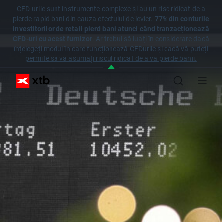
CFD-urile sunt instrumente complexe și au un risc ridicat de a
pierde rapid bani din cauza efectului de levier.
77% din conturile
investitorilor de retail pierd bani atunci când tranzacționează
CFD-uri cu acest furnizor
. Ar trebui să luați în considerare dacă
înțelegeți
modul în care funcționează CFDurile și dacă vă puteți
permite să vă asumați riscul ridicat de a vă pierde banii.