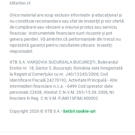
xStation.xt
Orice material are scop exclusiv informativ și educațional și
nu constituie recomandare sau sfat de investiții și nici ofertă
de cumpărare sau vânzare a vreunui produs sau serviciu
financiar. Instrumentele financiare sunt riscante și pot
genera pierderi. Vă amintim că performanțele din trecut nu
reprezintă garanții pentru rezultatele viitoare. Investiți
responsabil.
XTB S.A. VARȘOVIA SUCURSALA BUCUREȘTI, Bulevardul
Eroilor nr. 18, Sector 5, București, România este înregistrată
la Registrul Comerțului cu nr. J40/13245/2008, Cod
Identificare Fiscală 24270192, Activitate Principală - Alte
intermedieri financiare n.c.a. - 6499 Cod operator date
personale 22438, Atestat C.N.V.M. 293/15.09.2008, Nr.
înscriere în Reg. C.N.V.M. PJM01SFIM/400002
Copyright 2026 © XTB S.A.
•
Setări cookie-uri