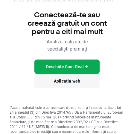
15.310 puncte Volkswagen va suspenda o parte d...
Conectează-te sau
creează gratuit un cont
pentru a citi mai mult
Analize realizate de
specialiști premiați
Deschide Cont Real
Aplicația web
"Acest material este o comunicare de marketing în sensul articolului
24 alineatul (3) din Directiva 2014/65 / UE a Parlamentului European
și a Consiliului din 15 mai 2014 privind piețele de instrumente
financiare, și de modificare a Directivei 2002/92 / CE și a Directivei
2011 / 61 / UE (MiFID II). Comunicarea de marketing nu este o
recomandare de investiții sau o recomandare de informații sau o