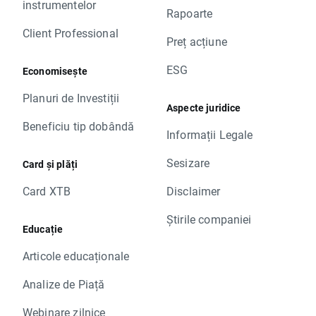
instrumentelor
Rapoarte
Client Professional
Preț acțiune
ESG
Economisește
Planuri de Investiții
Aspecte juridice
Beneficiu tip dobândă
Informații Legale
Sesizare
Card și plăți
Card XTB
Disclaimer
Știrile companiei
Educație
Articole educaționale
Analize de Piață
Webinare zilnice