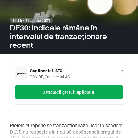
15:16 · 27 aprilie 2021
DE30: Indicele rămâne în
intervalul de tranzacționare
recent
-
Continental
STC
-
CON.DE, Continental AG
Descarcă gratuit aplicația
Piețele europene se tranzacționează ușor în scădere
DE30 nu reușește din nou să depășească pragul de