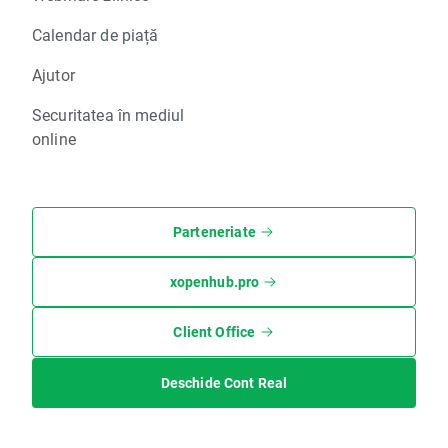
Calendar de piață
Ajutor
Securitatea în mediul
online
Parteneriate
xopenhub.pro
Client Office
Deschide Cont Real