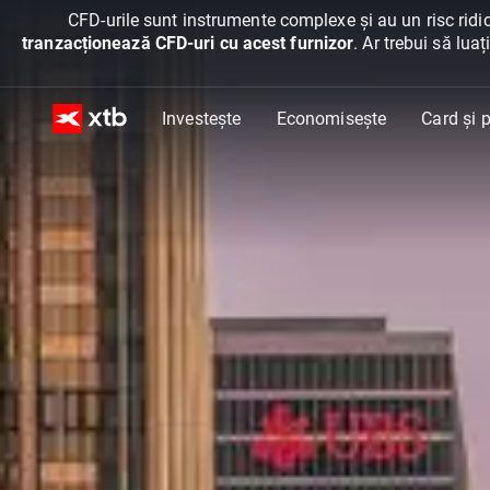
CFD-urile sunt instrumente complexe și au un risc ridic
tranzacționează CFD-uri cu acest furnizor
. Ar trebui să lua
Investește
Economisește
Card și p