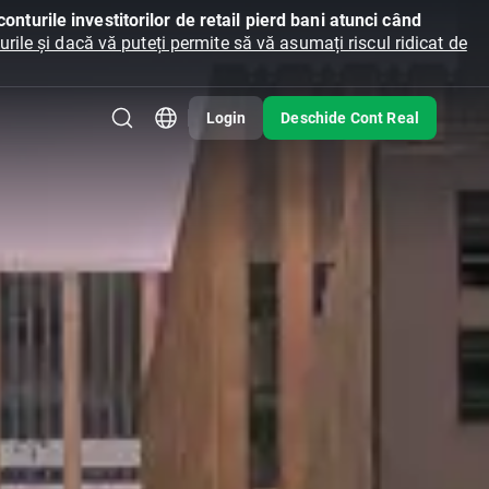
onturile investitorilor de retail pierd bani atunci când
ile și dacă vă puteți permite să vă asumați riscul ridicat de
Login
Deschide Cont Real