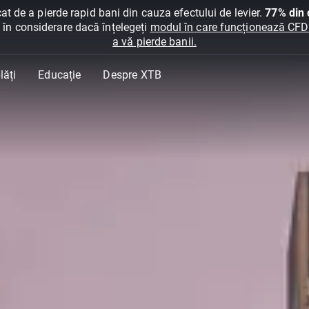
at de a pierde rapid bani din cauza efectului de levier.
77% din c
ți în considerare dacă înțelegeți
modul în care funcționează CFDur
a vă pierde banii.
lăți
Educație
Despre XTB