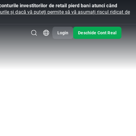
onturile investitorilor de retail pierd bani atunci când
ile și dacă vă puteți permite să vă asumați riscul ridicat de
Login
Deschide Cont Real