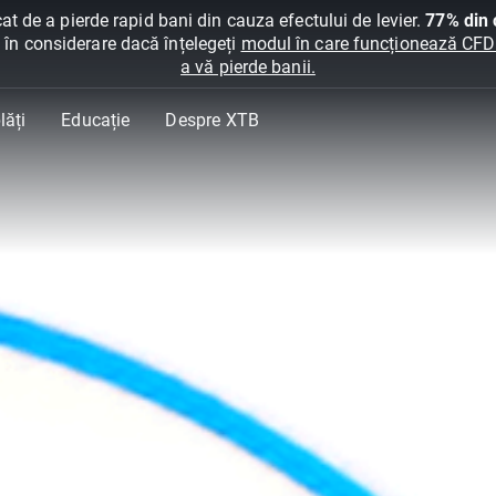
at de a pierde rapid bani din cauza efectului de levier.
77% din c
ți în considerare dacă înțelegeți
modul în care funcționează CFDur
a vă pierde banii.
lăți
Educație
Despre XTB