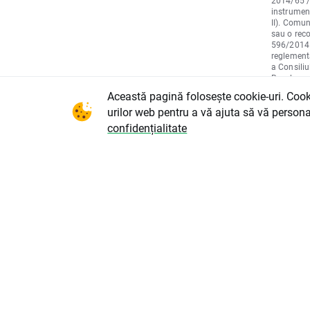
2014/65 / 
instrument
II). Comu
sau o reco
596/2014 a
reglementa
a Consiliu
Regulamen
Consiliulu
Această pagină folosește cookie-uri. Cookie
pentru pre
urilor web pentru a vă ajuta să vă persona
strategii 
sau orice 
confidențialitate
tranzacțio
875, astf
diligență, 
elemente d
clientului,
Comunicare
cumpărare
pentru acț
instrument
nu va acce
poate apăr
marketing.
privire la
prognoză c
viitoare ș
material n