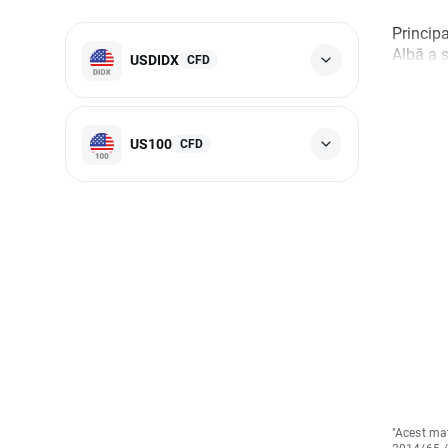
Principa
Albă a s
USDIDX
CFD
US100
CFD
"Acest mat