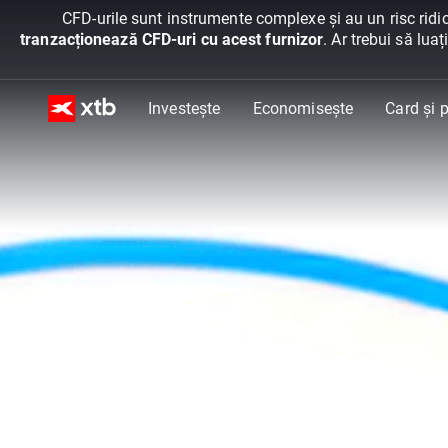
CFD-urile sunt instrumente complexe și au un risc ridic
tranzacționează CFD-uri cu acest furnizor
. Ar trebui să lua
Investește
Economisește
Card și p