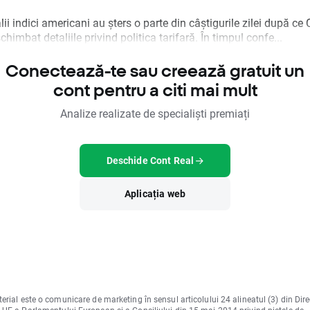
lii indici americani au șters o parte din câștigurile zilei după ce
chimbat detaliile privind politica tarifară. În timpul confe...
Conectează-te sau creează gratuit un
cont pentru a citi mai mult
Analize realizate de specialiști premiați
Deschide Cont Real
Aplicația web
erial este o comunicare de marketing în sensul articolului 24 alineatul (3) din Dire