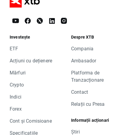
Investește
Despre XTB
ETF
Compania
Acțiuni cu dețienere
Ambasador
Mărfuri
Platforma de
Tranzacționare
Crypto
Contact
Indici
Relații cu Presa
Forex
Informații acționari
Cont și Comisioane
Știri
Specificațiile