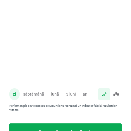
zi
săptămână
lună
3 luni
an
Performanțele din trecut sau previziunile nu reprezintă un indicator fiabil al rezultatelor
viitoare.