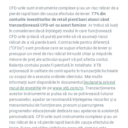
CFD-urile sunt instrumente complexe și au un risc ridicat de a
pierde rapid bani din cauza efectului de levier.
77% din
conturile investitorilor de retail pierd bani atunci când
tranzacționează CFD-uri cu acest furnizor
. Ar trebui să luați
în considerare dacă înțelegeți modul în care funcționează
CFD-urile și dacă vă puteți permite să vă asumați riscul
ridicat de a vă pierde banii. Contractele pentru diferență
(”CFDs”) sunt produse care se supun efectului de levier și
presupun un nivel de risc ridicat întrucât chiar și mișcările
minore de preț ale activului suport vă pot afecta contul.
Balanța contului poate fi pierdută în totalitate. XTB
acţionează în calitate de contraparte în tranzacţiile încheiate
cu scopul de a executa ordinele clientului. Mai multe
informații sunt disponibile în documentul
Declarația privind
riscul de investiție
de pe
www.xtb.com/ro
. Tranzacționarea
acestor instrumente ar putea să nu se potrivească tuturor
persoanelor, așadar se recomandă înțelegerea riscurilor și a
mecanismului de funcționare, precum și parcurgerea
programelor educaționale dedicate sau apelarea la asistență
personalizată. CFD-urile sunt instrumente complexe și au un
risc ridicat de a vă pierde rapid banii din cauza efectului de
levier. Sursa cotațiilor vizibile pe
www.xtb.com/ro
este