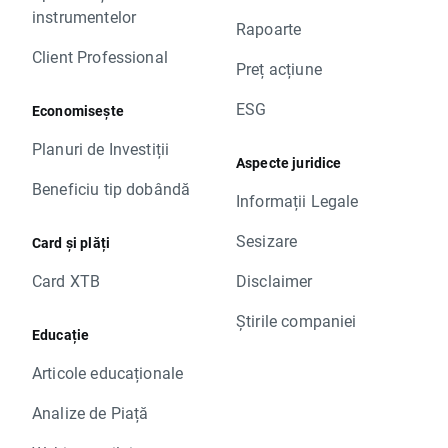
instrumentelor
Rapoarte
Client Professional
Preț acțiune
ESG
Economisește
Planuri de Investiții
Aspecte juridice
Beneficiu tip dobândă
Informații Legale
Sesizare
Card și plăți
Card XTB
Disclaimer
Știrile companiei
Educație
Articole educaționale
Analize de Piață