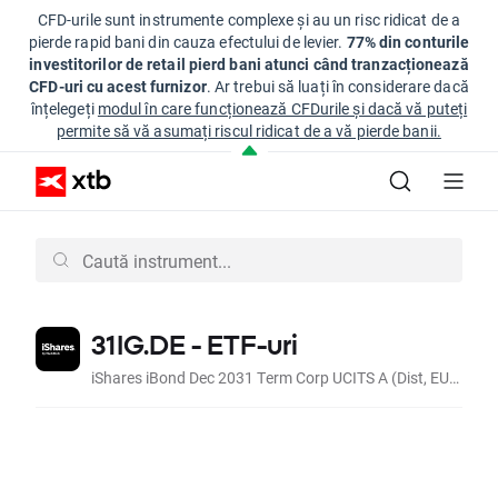
CFD-urile sunt instrumente complexe și au un risc ridicat de a
pierde rapid bani din cauza efectului de levier.
77% din conturile
investitorilor de retail pierd bani atunci când tranzacționează
CFD-uri cu acest furnizor
. Ar trebui să luați în considerare dacă
înțelegeți
modul în care funcționează CFDurile și dacă vă puteți
permite să vă asumați riscul ridicat de a vă pierde banii.
31IG.DE - ETF-uri
iShares iBond Dec 2031 Term Corp UCITS A (Dist, EUR)