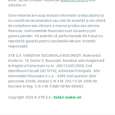
xStation.xt
Orice material are scop exclusiv informativ și educațional și
nu constituie recomandare sau sfat de investiții și nici ofertă
de cumpărare sau vânzare a vreunui produs sau serviciu
financiar. Instrumentele financiare sunt riscante și pot
genera pierderi. Vă amintim că performanțele din trecut nu
reprezintă garanții pentru rezultatele viitoare. Investiți
responsabil.
XTB S.A. VARȘOVIA SUCURSALA BUCUREȘTI, Bulevardul
Eroilor nr. 18, Sector 5, București, România este înregistrată
la Registrul Comerțului cu nr. J40/13245/2008, Cod
Identificare Fiscală 24270192, Activitate Principală - Alte
intermedieri financiare n.c.a. - 6499 Cod operator date
personale 22438, Atestat C.N.V.M. 293/15.09.2008, Nr.
înscriere în Reg. C.N.V.M. PJM01SFIM/400002
Copyright 2026 © XTB S.A.
•
Setări cookie-uri