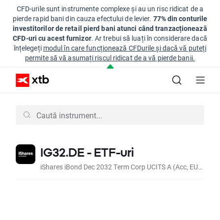
CFD-urile sunt instrumente complexe și au un risc ridicat de a
pierde rapid bani din cauza efectului de levier.
77% din conturile
investitorilor de retail pierd bani atunci când tranzacționează
CFD-uri cu acest furnizor
. Ar trebui să luați în considerare dacă
înțelegeți
modul în care funcționează CFDurile și dacă vă puteți
permite să vă asumați riscul ridicat de a vă pierde banii.
IG32.DE - ETF-uri
iShares iBond Dec 2032 Term Corp UCITS A (Acc, EUR)