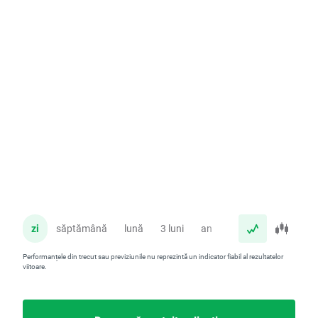
zi
săptămână
lună
3 luni
an
Performanțele din trecut sau previziunile nu reprezintă un indicator fiabil al rezultatelor
viitoare.