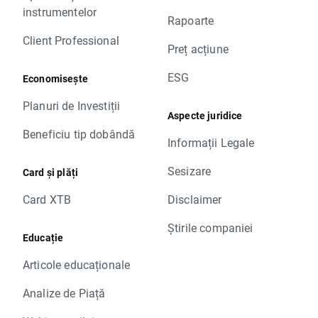
instrumentelor
Rapoarte
Client Professional
Preț acțiune
ESG
Economisește
Planuri de Investiții
Aspecte juridice
Beneficiu tip dobândă
Informații Legale
Sesizare
Card și plăți
Card XTB
Disclaimer
Știrile companiei
Educație
Articole educaționale
Analize de Piață