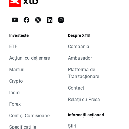
Investește
Despre XTB
ETF
Compania
Acțiuni cu dețienere
Ambasador
Mărfuri
Platforma de
Tranzacționare
Crypto
Contact
Indici
Relații cu Presa
Forex
Informații acționari
Cont și Comisioane
Știri
Specificațiile