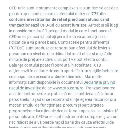
CFD-urile sunt instrumente complexe și au un risc ridicat de a
pierde rapid bani din cauza efectului de levier.
77% din
conturile investitorilor de retail pierd bani atunci când
tranzacționează CFD-uri cu acest furnizor
. Ar trebui să luați
în considerare dacă înțelegeți modul în care funcționează
CFD-urile și dacă vă puteți permite să vă asumați riscul
ridicat de a vă pierde banii. Contractele pentru diferență
(”CFDs”) sunt produse care se supun efectului de levier și
presupun un nivel de risc ridicat întrucât chiar și mișcările
minore de preț ale activului suport vă pot afecta contul.
Balanța contului poate fi pierdută în totalitate. XTB
acţionează în calitate de contraparte în tranzacţiile încheiate
cu scopul de a executa ordinele clientului. Mai multe
informații sunt disponibile în documentul
Declarația privind
riscul de investiție
de pe
www.xtb.com/ro
. Tranzacționarea
acestor instrumente ar putea să nu se potrivească tuturor
persoanelor, așadar se recomandă înțelegerea riscurilor și a
mecanismului de funcționare, precum și parcurgerea
programelor educaționale dedicate sau apelarea la asistență
personalizată. CFD-urile sunt instrumente complexe și au un
risc ridicat de a vă pierde rapid banii din cauza efectului de
levier. Sursa cotațiilor vizibile pe
www.xtb.com/ro
este