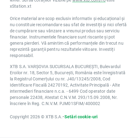
xStation.xt
Orice material are scop exclusiv informativ și educațional și
nu constituie recomandare sau sfat de investiții și nici ofertă
de cumpărare sau vânzare a vreunui produs sau serviciu
financiar. Instrumentele financiare sunt riscante și pot
genera pierderi. Vă amintim că performanțele din trecut nu
reprezintă garanții pentru rezultatele viitoare. Investiți
responsabil.
XTB S.A. VARȘOVIA SUCURSALA BUCUREȘTI, Bulevardul
Eroilor nr. 18, Sector 5, București, România este înregistrată
la Registrul Comerțului cu nr. J40/13245/2008, Cod
Identificare Fiscală 24270192, Activitate Principală - Alte
intermedieri financiare n.c.a. - 6499 Cod operator date
personale 22438, Atestat C.N.V.M. 293/15.09.2008, Nr.
înscriere în Reg. C.N.V.M. PJM01SFIM/400002
Copyright 2026 © XTB S.A.
•
Setări cookie-uri