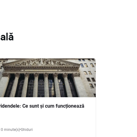
ală
videndele: Ce sunt și cum funcționează
10 minute(s)
Ghiduri