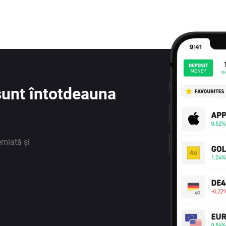
e sunt întotdeauna
emiată și