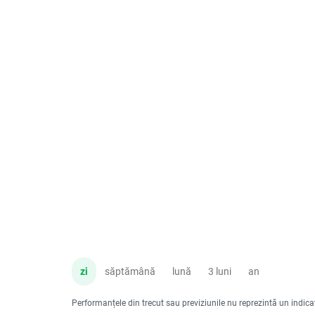
zi
săptămână
lună
3 luni
an
Performanțele din trecut sau previziunile nu reprezintă un indicator