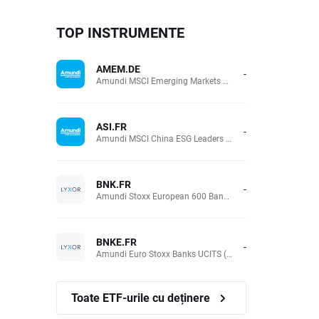
TOP INSTRUMENTE
AMEM.DE
-
Amundi MSCI Emerging Markets UCITS (Acc EUR)
ASI.FR
-
Amundi MSCI China ESG Leaders Extra (DR) UCITS (Acc EUR)
BNK.FR
-
Amundi Stoxx European 600 Banks UCITS(Acc EUR)
BNKE.FR
-
Amundi Euro Stoxx Banks UCITS (Acc EUR)
Toate ETF-urile cu deținere