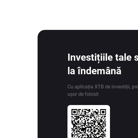
Investițiile tal
la îndemână
Cu aplicația XTB de investiții, pr
ușor de folosit