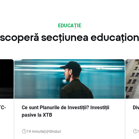
EDUCAȚIE
scoperă secțiunea educațion
TC-
Ce sunt Planurile de Investiții? Investiții
Di
pasive la XTB
19 minute(s)
Ghiduri