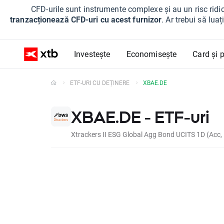
CFD-urile sunt instrumente complexe și au un risc ridic
tranzacționează CFD-uri cu acest furnizor
. Ar trebui să lua
Investește
Economisește
Card și p
ETF-URI CU DEȚINERE
XBAE.DE
XBAE.DE - ETF-uri
Xtrackers II ESG Global Agg Bond UCITS 1D (Acc,