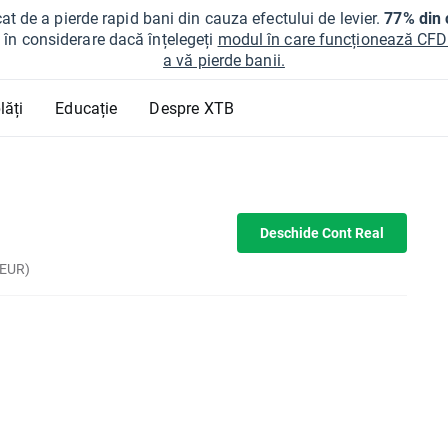
at de a pierde rapid bani din cauza efectului de levier.
77% din c
ți în considerare dacă înțelegeți
modul în care funcționează CFDur
a vă pierde banii.
lăți
Educație
Despre XTB
Deschide Cont Real
 EUR)