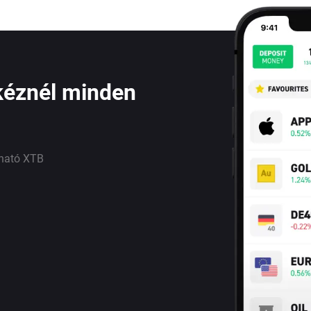
kéznél minden
lható XTB