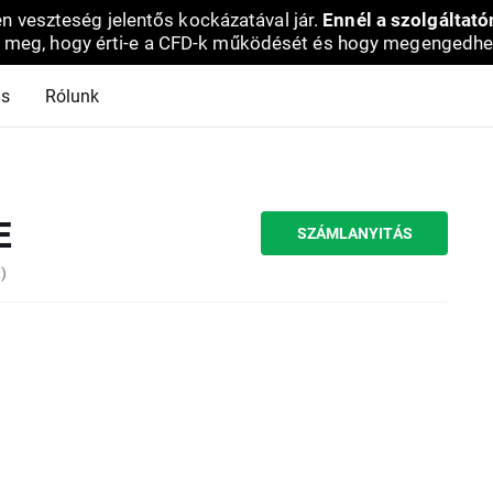
en veszteség jelentős kockázatával jár.
Ennél a szolgáltató
 meg, hogy érti-e a CFD-k működését és hogy megengedhe
ás
Rólunk
E
SZÁMLANYITÁS
)