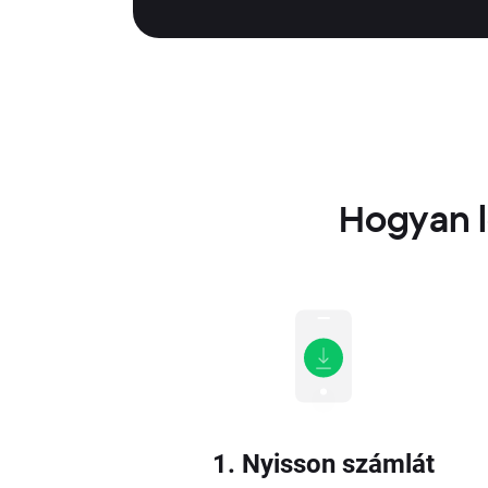
Hogyan l
1. Nyisson számlát