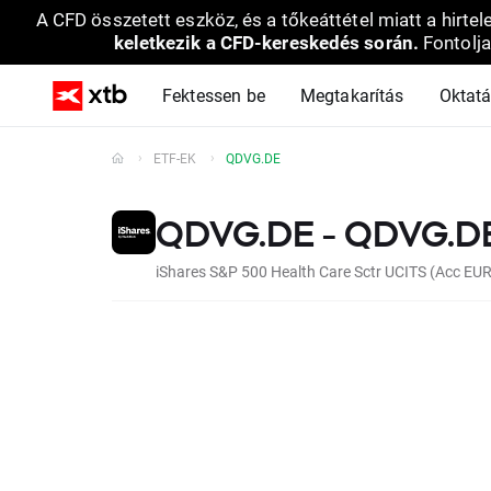
A CFD összetett eszköz, és a tőkeáttétel miatt a hirtel
keletkezik a CFD-kereskedés során.
Fontolja
Fektessen be
Megtakarítás
Oktat
ETF-EK
QDVG.DE
QDVG.DE - QDVG.D
iShares S&P 500 Health Care Sctr UCITS (Acc EUR