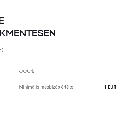
E
LÉKMENTESEN
R)
Jutalék
-
Minimális megbízás értéke
1 EUR