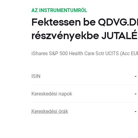
AZ INSTRUMENTUMRÓL
Fektessen be QDVG.D
részvényekbe JUTA
iShares S&P 500 Health Care Sctr UCITS (Acc EU
ISIN
-
Kereskedési napok
-
Kereskedési órák
-