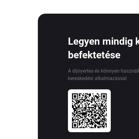
Legyen mindig 
befektetése
A díjnyertes és könnyen haszná
kereskedési alkalmazással