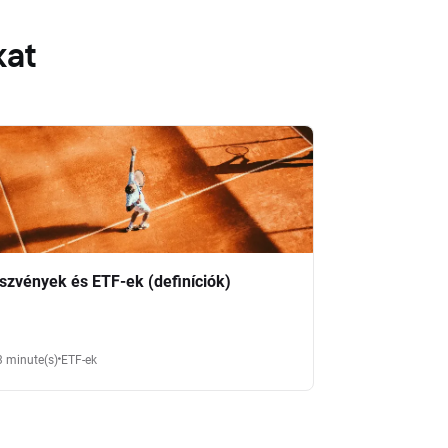
kat
szvények és ETF-ek (definíciók)
3 minute(s)
ETF-ek