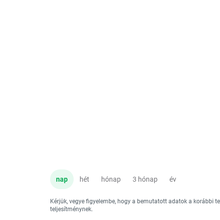
nap
hét
hónap
3 hónap
év
Kérjük, vegye figyelembe, hogy a bemutatott adatok a korábbi 
teljesítménynek.