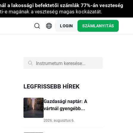
nál a lakossági befektetői számlák 77%-án veszteség
ti-e magának a veszteség magas kockázatát.
LOGIN
SZÁMLANYITÁS
LEGFRISSEBB HÍREK
Gazdasági naptár: A
vártnál gyengébb...
2026. augusztus 6.