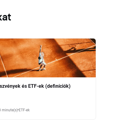
kat
szvények és ETF-ek (definíciók)
3 minute(s)
ETF-ek