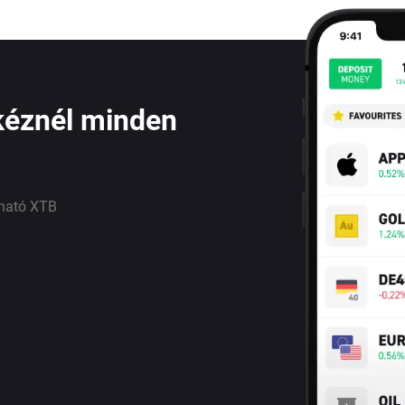
kéznél minden
lható XTB