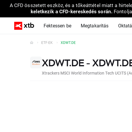
A CFD összetett eszköz, és a tőkeáttétel miatt a hirtel
keletkezik a CFD-kereskedés során.
Fontolja
Fektessen be
Megtakarítás
Oktat
ETF-EK
XDWT.DE
XDWT.DE - XDWT.D
Xtrackers MSCI World Information Tech UCITS (A