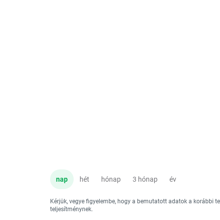
nap
hét
hónap
3 hónap
év
Kérjük, vegye figyelembe, hogy a bemutatott adatok a korábbi 
teljesítménynek.