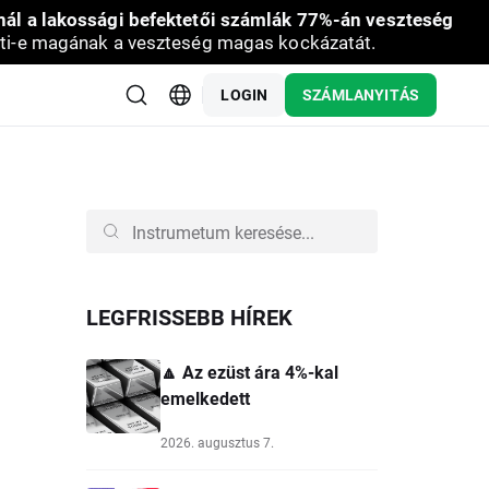
nál a lakossági befektetői számlák 77%-án veszteség
ti-e magának a veszteség magas kockázatát.
LOGIN
SZÁMLANYITÁS
LEGFRISSEBB HÍREK
🔼 Az ezüst ára 4%-kal
emelkedett
2026. augusztus 7.