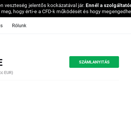
en veszteség jelentős kockázatával jár.
Ennél a szolgáltató
 meg, hogy érti-e a CFD-k működését és hogy megengedhe
ás
Rólunk
E
SZÁMLANYITÁS
cc EUR)