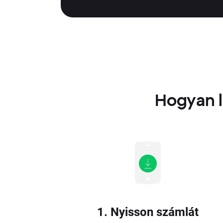
Hogyan l
1. Nyisson számlát