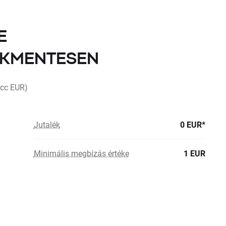
E
LÉKMENTESEN
Acc EUR)
Jutalék
0 EUR*
Minimális megbízás értéke
1 EUR