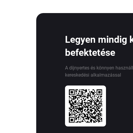
Legyen mindig 
befektetése
A díjnyertes és könnyen haszná
kereskedési alkalmazással