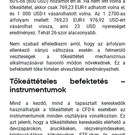
60%-os (600 USD) hozamot ért el. Ha nem lett volna a
tőkeáttétel, akkor csak 769,23 EUR-t adhatott volna el,
és 1 000 USD-t vásárolhatott volna. Az 1 2700-as
árfolyam mellett 769,23 EUR-t 976,92 USD-ért
vásárolhat vissza, ami 23 USD nyereséget
eredményez. Tehát 26-szor alacsonyabb.
Nem szabad elfeledkezni arról, hogy az árfolyam
ellenkező irányú változása esetén a felmerülő
veszteségek a tőkeáttételi mechanizmus
alkalmazásával hasonló módon növekednek. Ez a
befektetett tőke hirtelen elvesztését eredményezheti.
Tőkeáttételes befektetés –
instrumentumok
Mind a kezdő, mind a tapasztalt kereskedők
használhatják a tőkeáttételt a CFD-k esetében az
instrumentumok minden osztályára vonatkozóan. Ez
azt jelenti, hogy a tőkeáttételes kereskedés elérhető a
devizapárokon, árucikkeken, részvényindexeken,
kriptovalutákon, kötvényeken, ETF-eken és egyedi