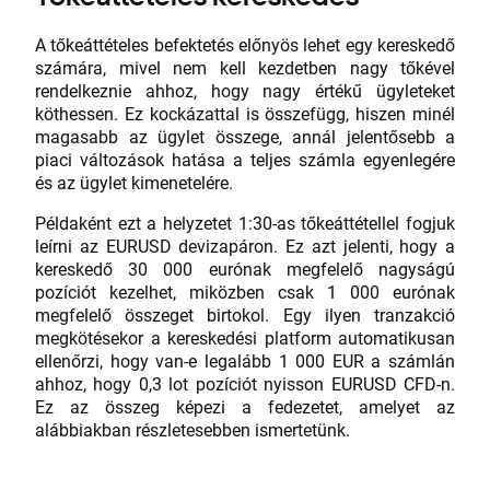
A tőkeáttételes befektetés előnyös lehet egy kereskedő
számára, mivel nem kell kezdetben nagy tőkével
rendelkeznie ahhoz, hogy nagy értékű ügyleteket
köthessen. Ez kockázattal is összefügg, hiszen minél
magasabb az ügylet összege, annál jelentősebb a
piaci változások hatása a teljes számla egyenlegére
és az ügylet kimenetelére.
Példaként ezt a helyzetet 1:30-as tőkeáttétellel fogjuk
leírni az EURUSD devizapáron. Ez azt jelenti, hogy a
kereskedő 30 000 eurónak megfelelő nagyságú
pozíciót kezelhet, miközben csak 1 000 eurónak
megfelelő összeget birtokol. Egy ilyen tranzakció
megkötésekor a kereskedési platform automatikusan
ellenőrzi, hogy van-e legalább 1 000 EUR a számlán
ahhoz, hogy 0,3 lot pozíciót nyisson EURUSD CFD-n.
Ez az összeg képezi a fedezetet, amelyet az
alábbiakban részletesebben ismertetünk.