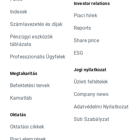
Investor relations
Indexek
Piaci hírek
Számlavezetés és díjak
Reports
Pénzügyi eszközök
Share price
táblázata
ESG
Professzionális Ügyfelek
Jogi nyilatkozat
Megtakarítás
Üzleti feltételek
Befektetési tervek
Company news
Kamatláb
Adatvédelmi Nyilatkozat
Oktatás
Süti Szabályzat
Oktatási cikkek
Piaci elemzések