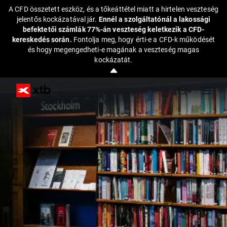
A CFD összetett eszköz, és a tőkeáttétel miatt a hirtelen veszteség
jelentős kockázatával jár.
Ennél a szolgáltatónál a lakossági
befektetői számlák 77%-án veszteség keletkezik a CFD-
kereskedés során.
Fontolja meg, hogy érti-e a CFD-k működését
és hogy megengedheti-e magának a veszteség magas
kockázatát.