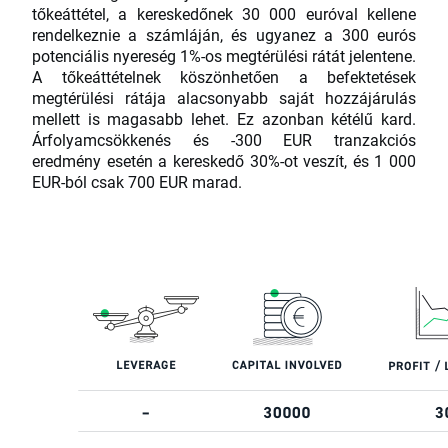
tőkeáttétel, a kereskedőnek 30 000 euróval kellene
rendelkeznie a számláján, és ugyanez a 300 eurós
potenciális nyereség 1%-os megtérülési rátát jelentene.
A tőkeáttételnek köszönhetően a befektetések
megtérülési rátája alacsonyabb saját hozzájárulás
mellett is magasabb lehet. Ez azonban kétélű kard.
Árfolyamcsökkenés és -300 EUR tranzakciós
eredmény esetén a kereskedő 30%-ot veszít, és 1 000
EUR-ból csak 700 EUR marad.