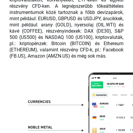
részvény CFD-ken. A legnépszerűbb tőkeáttételes
instrumentumok közé tartoznak a főbb devizapárok,
mint például: EURUSD, GBPUSD és USDJPY, árucikkek,
mint például: arany (GOLD), nyersolaj (OIL.WTI) és
kávé (COFFEE), részvényindexek: DAX (DE30), S&P
500 (US500) és NASDAQ 100 (US100), kriptovaluták,
pl.: kriptopénzek: Bitcoin (BITCOIN) és Ethereum
(ETHEREUM), valamint részvény CFD-k, pl.: Facebook
(FB.US), Amazon (AMZN.US) és még sok más.