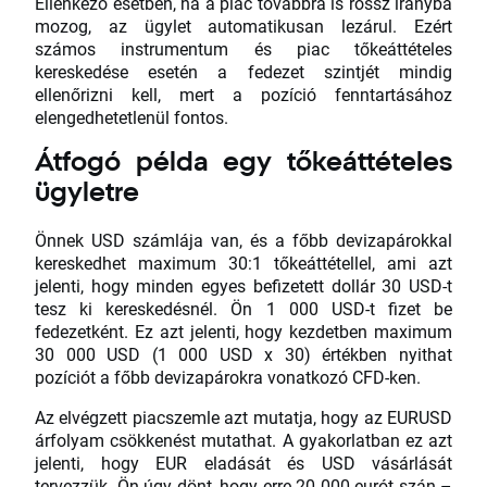
Ellenkező esetben, ha a piac továbbra is rossz irányba
mozog, az ügylet automatikusan lezárul. Ezért
számos instrumentum és piac tőkeáttételes
kereskedése esetén a fedezet szintjét mindig
ellenőrizni kell, mert a pozíció fenntartásához
elengedhetetlenül fontos.
Átfogó példa egy tőkeáttételes
ügyletre
Önnek USD számlája van, és a főbb devizapárokkal
kereskedhet maximum 30:1 tőkeáttétellel, ami azt
jelenti, hogy minden egyes befizetett dollár 30 USD-t
tesz ki kereskedésnél. Ön 1 000 USD-t fizet be
fedezetként. Ez azt jelenti, hogy kezdetben maximum
30 000 USD (1 000 USD x 30) értékben nyithat
pozíciót a főbb devizapárokra vonatkozó CFD-ken.
Az elvégzett piacszemle azt mutatja, hogy az EURUSD
árfolyam csökkenést mutathat. A gyakorlatban ez azt
jelenti, hogy EUR eladását és USD vásárlását
tervezzük. Ön úgy dönt, hogy erre 20 000 eurót szán –