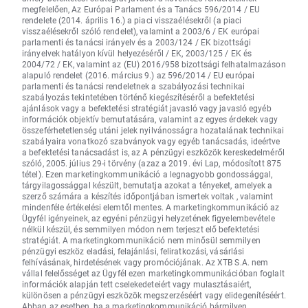
megfelelően, Az Európai Parlament és a Tanács 596/2014 / EU
rendelete (2014. április 16.) a piaci visszaélésekről (a piaci
visszaélésekről szóló rendelet), valamint a 2003/6 / EK európai
parlamenti és tanácsi irányelv és a 2003/124 / EK bizottsági
irányelvek hatályon kívül helyezéséről / EK, 2003/125 / EK és
2004/72 / EK, valamint az (EU) 2016/958 bizottsági felhatalmazáson
alapuló rendelet (2016. március 9.) az 596/2014 / EU európai
parlamenti és tanácsi rendeletnek a szabályozási technikai
szabályozás tekintetében történő kiegészítéséről a befektetési
ajánlások vagy a befektetési stratégiát javasló vagy javasló egyéb
információk objektív bemutatására, valamint az egyes érdekek vagy
összeférhetetlenség utáni jelek nyilvánosságra hozatalának technikai
szabályaira vonatkozó szabványok vagy egyéb tanácsadás, ideértve
a befektetési tanácsadást is, az A pénzügyi eszközök kereskedelméről
szóló, 2005. július 29-i törvény (azaz a 2019. évi Lap, módosított 875
tétel). Ezen marketingkommunikáció a legnagyobb gondossággal,
tárgyilagossággal készült, bemutatja azokat a tényeket, amelyek a
szerző számára a készítés időpontjában ismertek voltak , valamint
mindenféle értékelési elemtől mentes. A marketingkommunikáció az
Ügyfél igényeinek, az egyéni pénzügyi helyzetének figyelembevétele
nélkül készül, és semmilyen módon nem terjeszt elő befektetési
stratégiát. A marketingkommunikáció nem minősül semmilyen
pénzügyi eszköz eladási, felajánlási, feliratkozási, vásárlási
felhívásának, hirdetésének vagy promóciójának. Az XTB S.A. nem
vállal felelősséget az Ügyfél ezen marketingkommunikációban foglalt
információk alapján tett cselekedeteiért vagy mulasztásaiért,
különösen a pénzügyi eszközök megszerzéséért vagy elidegenítéséért.
Abban az esetben, ha a marketingkommunikáció bármilyen