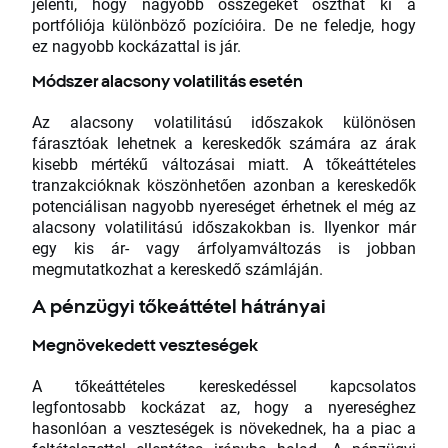
jelenti, hogy nagyobb összegeket oszthat ki a
portfóliója különböző pozícióira. De ne feledje, hogy
ez nagyobb kockázattal is jár.
Módszer alacsony volatilitás esetén
Az alacsony volatilitású időszakok különösen
fárasztóak lehetnek a kereskedők számára az árak
kisebb mértékű változásai miatt. A tőkeáttételes
tranzakcióknak köszönhetően azonban a kereskedők
potenciálisan nagyobb nyereséget érhetnek el még az
alacsony volatilitású időszakokban is. Ilyenkor már
egy kis ár- vagy árfolyamváltozás is jobban
megmutatkozhat a kereskedő számláján.
A pénzügyi tőkeáttétel hátrányai
Megnövekedett veszteségek
A tőkeáttételes kereskedéssel kapcsolatos
legfontosabb kockázat az, hogy a nyereséghez
hasonlóan a veszteségek is növekednek, ha a piac a