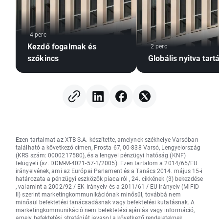
4 perc
Kezdő fogalmak és
2 perc
szókincs
Globális nyitva tart
Ezen tartalmat az XTB S.A. készítette, amelynek székhelye Varsóban
található a következő címen, Prosta 67, 00-838 Varsó, Lengyelország
(KRS szám: 0000217580), és a lengyel pénzügyi hatóság (KNF)
felügyeli (sz. DDM-M-4021-57-1/2005). Ezen tartalom a 2014/65/EU
irányelvének, ami az Európai Parlament és a Tanács 2014. május 15-i
határozata a pénzügyi eszközök piacairól , 24. cikkének (3) bekezdése
, valamint a 2002/92 / EK irányelv és a 2011/61 / EU irányelv (MiFID
II) szerint marketingkommunikációnak minősül, továbbá nem
minősül befektetési tanácsadásnak vagy befektetési kutatásnak. A
marketingkommunikáció nem befektetési ajánlás vagy információ,
amely befektetési stratégiát javasol a következő rendeleteknek