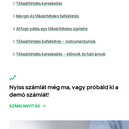
2.
Tőkeáttételes kereskedés
3.
Margin és tőkeáttételes befektetés
4.
Átfogó példa egy tőkeáttételes ügyletre
5.
Tőkeáttételes befektetés – instrumentumok
6.
Tőkeáttételes kereskedés – előnyök és hátrányok
Nyiss számlát még ma, vagy próbáld ki a
demó számlát!
SZÁMLANYITÁS