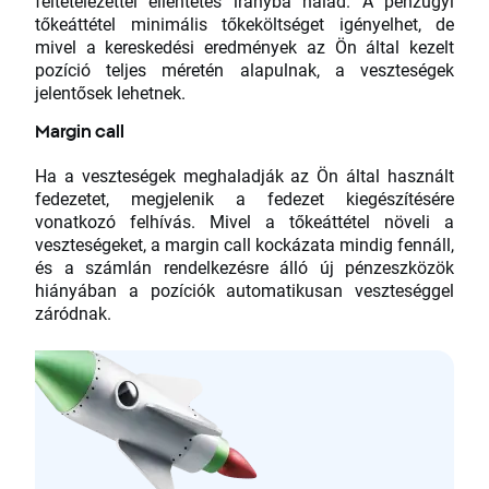
feltételezettel ellentétes irányba halad. A pénzügyi
tőkeáttétel minimális tőkeköltséget igényelhet, de
mivel a kereskedési eredmények az Ön által kezelt
pozíció teljes méretén alapulnak, a veszteségek
jelentősek lehetnek.
Margin call
Ha a veszteségek meghaladják az Ön által használt
fedezetet, megjelenik a fedezet kiegészítésére
vonatkozó felhívás. Mivel a tőkeáttétel növeli a
veszteségeket, a margin call kockázata mindig fennáll,
és a számlán rendelkezésre álló új pénzeszközök
hiányában a pozíciók automatikusan veszteséggel
záródnak.