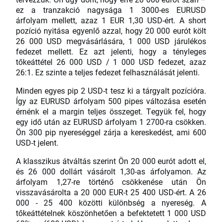
ez a tranzakció nagysága 1 3000-es EURUSD
árfolyam mellett, azaz 1 EUR 1,30 USD-ért. A short
pozíció nyitása egyenlő azzal, hogy 20 000 eurót költ
26 000 USD megvásárlására, 1 000 USD járulékos
fedezet mellett. Ez azt jelenti, hogy a tényleges
tőkeáttétel 26 000 USD / 1 000 USD fedezet, azaz
26:1. Ez szinte a teljes fedezet felhasználását jelenti.
Minden egyes pip 2 USD-t tesz ki a tárgyalt pozícióra.
Így az EURUSD árfolyam 500 pipes változása esetén
érnénk el a margin teljes összeget. Tegyük fel, hogy
egy idő után az EURUSD árfolyam 1 2700-ra csökken.
Ön 300 pip nyereséggel zárja a kereskedést, ami 600
USD-t jelent.
A klasszikus átváltás szerint Ön 20 000 eurót adott el,
és 26 000 dollárt vásárolt 1,30-as árfolyamon. Az
árfolyam 1,27-re történő csökkenése után Ön
visszavásárolta a 20 000 EUR-t 25 400 USD-ért. A 26
000 - 25 400 közötti különbség a nyereség. A
tőkeáttételnek köszönhetően a befektetett 1 000 USD