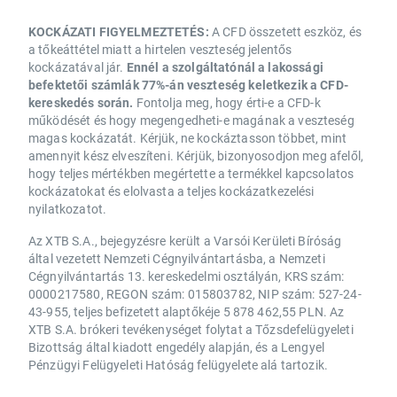
KOCKÁZATI FIGYELMEZTETÉS:
A CFD összetett eszköz, és
a tőkeáttétel miatt a hirtelen veszteség jelentős
kockázatával jár.
Ennél a szolgáltatónál a lakossági
befektetői számlák 77%-án veszteség keletkezik a CFD-
kereskedés során.
Fontolja meg, hogy érti-e a CFD-k
működését és hogy megengedheti-e magának a veszteség
magas kockázatát. Kérjük, ne kockáztasson többet, mint
amennyit kész elveszíteni. Kérjük, bizonyosodjon meg afelől,
hogy teljes mértékben megértette a termékkel kapcsolatos
kockázatokat és elolvasta a teljes kockázatkezelési
nyilatkozatot.
Az XTB S.A., bejegyzésre került a Varsói Kerületi Bíróság
által vezetett Nemzeti Cégnyilvántartásba, a Nemzeti
Cégnyilvántartás 13. kereskedelmi osztályán, KRS szám:
0000217580, REGON szám: 015803782, NIP szám: 527-24-
43-955, teljes befizetett alaptőkéje 5 878 462,55 PLN. Az
XTB S.A. brókeri tevékenységet folytat a Tőzsdefelügyeleti
Bizottság által kiadott engedély alapján, és a Lengyel
Pénzügyi Felügyeleti Hatóság felügyelete alá tartozik.