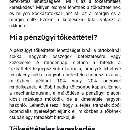
befektetés lehetőségével. Mi is az a tőkeáttételes
kereskedés? Milyen előnyei lehetnek a tőkeáttételnek,
és milyen kockázatokkal jár? Mi az a margin és a
margin call? Ezekre a kérdésekre talál választ a
cikkben.
Mi a pénzügyi tőkeáttétel?
A pénzügyi tőkeáttétel lehetőséget kínál a birtokoltnál
sokkal nagyobb összegek befektetésére vagy
kezelésére. A mindennapi életben a hitelek a
tőkeáttétel legnépszerűbb formája, amelyek lehetővé
teszik egy sokkal nagyobb befektetés finanszírozását,
miközben például 10% vagy 20% önerővel
rendelkeznek. A többit pedig kölcsönbe kapjuk. Ennek
a mechanizmusnak a működése a pénzügyi piacon
kicsit másképp működik, de a kimenetele nagyon
hasonló. Lehetővé teszi, hogy a teljes tranzakcióból
potenciális nyereséget érjünk el, miközben a tőkének
csupán egy töredékét bitrokoljuk.
Tőkeáttételes kereskedés