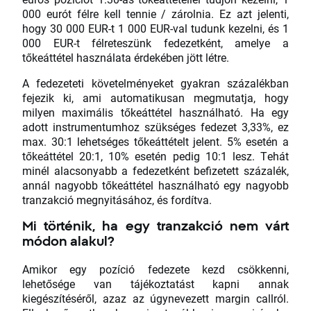
000 eurót félre kell tennie / zárolnia. Ez azt jelenti,
hogy 30 000 EUR-t 1 000 EUR-val tudunk kezelni, és 1
000 EUR-t félreteszünk fedezetként, amelye a
tőkeáttétel használata érdekében jött létre.
A fedezeteti követelményeket gyakran százalékban
fejezik ki, ami automatikusan megmutatja, hogy
milyen maximális tőkeáttétel használható. Ha egy
adott instrumentumhoz szükséges fedezet 3,33%, ez
max. 30:1 lehetséges tőkeáttételt jelent. 5% esetén a
tőkeáttétel 20:1, 10% esetén pedig 10:1 lesz. Tehát
minél alacsonyabb a fedezetként befizetett százalék,
annál nagyobb tőkeáttétel használható egy nagyobb
tranzakció megnyitásához, és fordítva.
Mi történik, ha egy tranzakció nem várt
módon alakul?
Amikor egy pozíció fedezete kezd csökkenni,
lehetősége van tájékoztatást kapni annak
kiegészítéséről, azaz az úgynevezett margin callról.