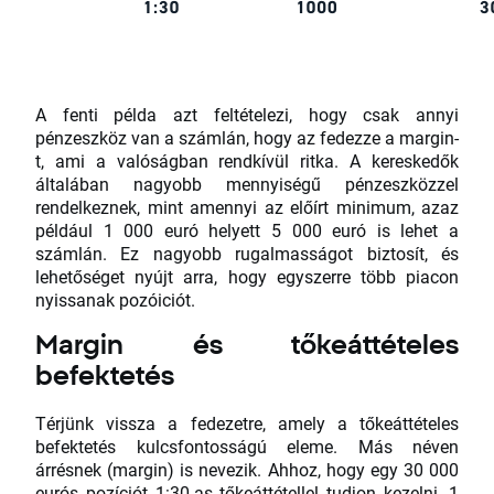
A fenti példa azt feltételezi, hogy csak annyi
pénzeszköz van a számlán, hogy az fedezze a margin-
t, ami a valóságban rendkívül ritka. A kereskedők
általában nagyobb mennyiségű pénzeszközzel
rendelkeznek, mint amennyi az előírt minimum, azaz
például 1 000 euró helyett 5 000 euró is lehet a
számlán. Ez nagyobb rugalmasságot biztosít, és
lehetőséget nyújt arra, hogy egyszerre több piacon
nyissanak pozóiciót.
Margin és tőkeáttételes
befektetés
Térjünk vissza a fedezetre, amely a tőkeáttételes
befektetés kulcsfontosságú eleme. Más néven
árrésnek (margin) is nevezik. Ahhoz, hogy egy 30 000
eurós pozíciót 1:30-as tőkeáttétellel tudjon kezelni, 1