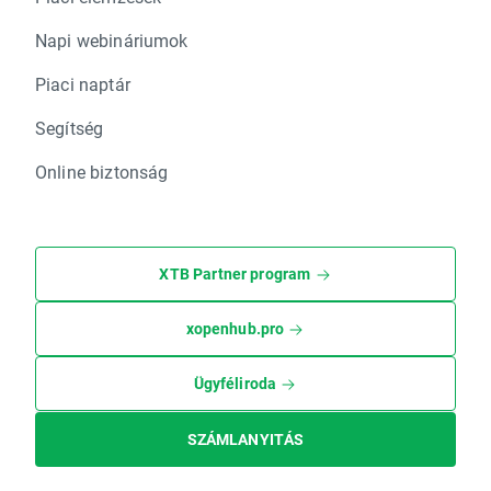
Napi webináriumok
Piaci naptár
Segítség
Online biztonság
XTB Partner program
xopenhub.pro
Ügyféliroda
SZÁMLANYITÁS