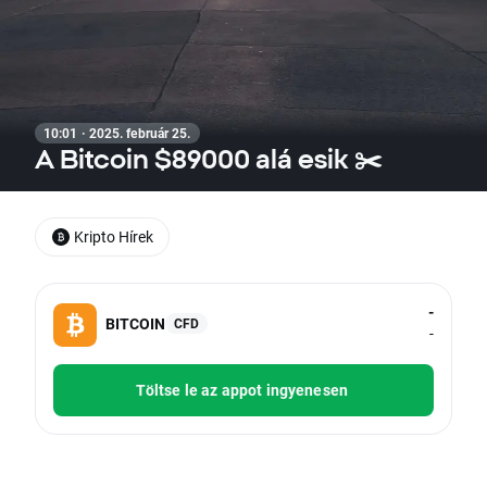
10:01 · 2025. február 25.
A Bitcoin $89000 alá esik ✂️
Kripto Hírek
-
BITCOIN
CFD
-
Töltse le az appot ingyenesen