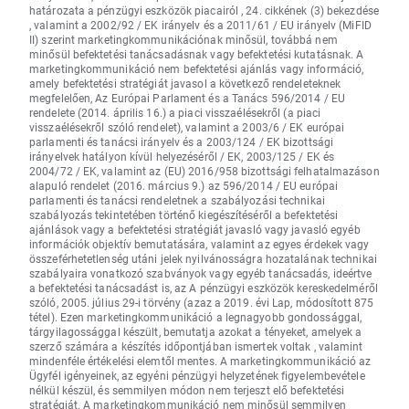
határozata a pénzügyi eszközök piacairól , 24. cikkének (3) bekezdése
, valamint a 2002/92 / EK irányelv és a 2011/61 / EU irányelv (MiFID
II) szerint marketingkommunikációnak minősül, továbbá nem
minősül befektetési tanácsadásnak vagy befektetési kutatásnak. A
marketingkommunikáció nem befektetési ajánlás vagy információ,
amely befektetési stratégiát javasol a következő rendeleteknek
megfelelően, Az Európai Parlament és a Tanács 596/2014 / EU
rendelete (2014. április 16.) a piaci visszaélésekről (a piaci
visszaélésekről szóló rendelet), valamint a 2003/6 / EK európai
parlamenti és tanácsi irányelv és a 2003/124 / EK bizottsági
irányelvek hatályon kívül helyezéséről / EK, 2003/125 / EK és
2004/72 / EK, valamint az (EU) 2016/958 bizottsági felhatalmazáson
alapuló rendelet (2016. március 9.) az 596/2014 / EU európai
parlamenti és tanácsi rendeletnek a szabályozási technikai
szabályozás tekintetében történő kiegészítéséről a befektetési
ajánlások vagy a befektetési stratégiát javasló vagy javasló egyéb
információk objektív bemutatására, valamint az egyes érdekek vagy
összeférhetetlenség utáni jelek nyilvánosságra hozatalának technikai
szabályaira vonatkozó szabványok vagy egyéb tanácsadás, ideértve
a befektetési tanácsadást is, az A pénzügyi eszközök kereskedelméről
szóló, 2005. július 29-i törvény (azaz a 2019. évi Lap, módosított 875
tétel). Ezen marketingkommunikáció a legnagyobb gondossággal,
tárgyilagossággal készült, bemutatja azokat a tényeket, amelyek a
szerző számára a készítés időpontjában ismertek voltak , valamint
mindenféle értékelési elemtől mentes. A marketingkommunikáció az
Ügyfél igényeinek, az egyéni pénzügyi helyzetének figyelembevétele
nélkül készül, és semmilyen módon nem terjeszt elő befektetési
stratégiát. A marketingkommunikáció nem minősül semmilyen