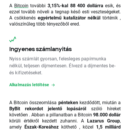
A
Bitcoin
további
3,15%-kal 88 400 dollárra
esik, és
ezzel tovább növeli a tegnap késő esti veszteségeket.
A csökkenés
egyértelmű katalizátor nélkül
történik ,
valószínűleg több tényezőből ered.
Ingyenes számlanyitás
Nyiss számlát gyorsan, felesleges papírmunka
nélkül, teljesen díjmentesen. Élvezd a díjmentes be-
és kifizetéseket.
Alkalmazás letöltése
A Bitcoin összeomlása
pénteken
kezdődött, miután a
ByBit rekordot jelentő lopásáról
szóló híreket
követően . Abban a pillanatban a Bitcoin
98.000 dollár
körüli értékről kezdett zuhanni. A
Lazarus Group
,
amely
Észak-Koreához
köthető , közel
1,5 milliárd