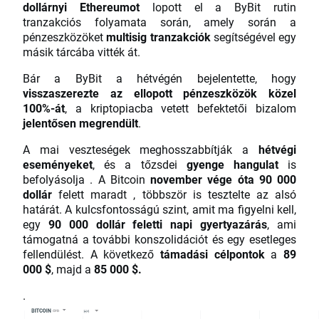
dollárnyi Ethereumot
lopott el a ByBit rutin
tranzakciós folyamata során, amely során a
pénzeszközöket
multisig tranzakciók
segítségével egy
másik tárcába vitték át.
Bár a ByBit a hétvégén bejelentette, hogy
visszaszerezte az ellopott pénzeszközök közel
100%-át
, a kriptopiacba vetett befektetői bizalom
jelentősen megrendült
.
A mai veszteségek meghosszabbítják a
hétvégi
eseményeket
, és a tőzsdei
gyenge hangulat
is
befolyásolja . A Bitcoin
november vége óta 90 000
dollár
felett maradt , többször is tesztelte az alsó
határát. A kulcsfontosságú szint, amit ma figyelni kell,
egy
90 000 dollár feletti napi gyertyazárás
, ami
támogatná a további konszolidációt és egy esetleges
fellendülést. A következő
támadási célpontok
a
89
000 $
, majd a
85 000 $.
.