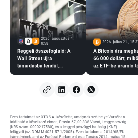
2026. augusztus 4.,
2026. július 21., 15:
8:58
Reggeli összefoglaló: A
A Bitcoin ára megh
Wall Street újra
66 000 dollárt, mik
támadásba lendül,
az ETF-be áramló t
miközben a Palantir
újra növekedésnek i
tovább erősíti a
de a Glassnode a
mesterséges intelligencia
megnövekedett
iránti optimizmust
volatilitásra figyel
Ezen tartalmat az XTB S.A. készítette, amelynek székhelye Varsóban
található a következő címen, Prosta 67, 00-838 Varsó, Lengyelország
(KRS szám: 0000217580), és a lengyel pénzügyi hatóság (KNF)
felügyeli (sz. DDM-M-4021-57-1/2005). Ezen tartalom a 2014/65/EU
irányelvének, ami az Európai Parlament és a Tanács 2014. május 15-i