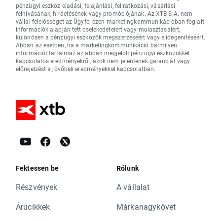
pénzügyi eszköz eladási, felajánlási, feliratkozási, vásárlási
felhívásának, hirdetésének vagy promóciójának. Az XTB S.A. nem
vállal felelősséget az Ügyfél ezen marketingkommunikációban foglalt
információk alapján tett cselekedeteiért vagy mulasztásaiért,
különösen a pénzügyi eszközök megszerzéséért vagy elidegenítéséért.
Abban az esetben, ha a marketingkommunikáció bármilyen
információt tartalmaz az abban megjelölt pénzügyi eszközökkel
kapcsolatos eredményekről, azok nem jelentenek garanciát vagy
előrejelzést a jövőbeli eredményekkel kapcsolatban.
Fektessen be
Rólunk
Részvények
A vállalat
Árucikkek
Márkanagykövet