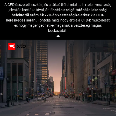
A CFD összetett eszköz, és a tőkeáttétel miatt a hirtelen veszteség
jelentős kockázatával jár.
Ennél a szolgáltatónál a lakossági
befektetői számlák 77%-án veszteség keletkezik a CFD-
kereskedés során.
Fontolja meg, hogy érti-e a CFD-k működését
és hogy megengedheti-e magának a veszteség magas
kockázatát.