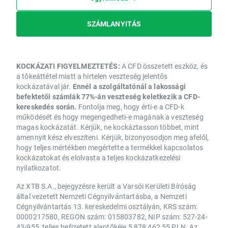
SZÁMLANYITÁS
KOCKÁZATI FIGYELMEZTETÉS:
A CFD összetett eszköz, és
a tőkeáttétel miatt a hirtelen veszteség jelentős
kockázatával jár.
Ennél a szolgáltatónál a lakossági
befektetői számlák 77%-án veszteség keletkezik a CFD-
kereskedés során.
Fontolja meg, hogy érti-e a CFD-k
működését és hogy megengedheti-e magának a veszteség
magas kockázatát. Kérjük, ne kockáztasson többet, mint
amennyit kész elveszíteni. Kérjük, bizonyosodjon meg afelől,
hogy teljes mértékben megértette a termékkel kapcsolatos
kockázatokat és elolvasta a teljes kockázatkezelési
nyilatkozatot.
Az XTB S.A., bejegyzésre került a Varsói Kerületi Bíróság
által vezetett Nemzeti Cégnyilvántartásba, a Nemzeti
Cégnyilvántartás 13. kereskedelmi osztályán, KRS szám:
0000217580, REGON szám: 015803782, NIP szám: 527-24-
43-955, teljes befizetett alaptőkéje 5 878 462,55 PLN. Az