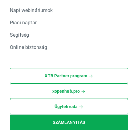
Napi webináriumok
Piaci naptár
Segítség
Online biztonság
XTB Partner program
xopenhub.pro
Ügyféliroda
SZÁMLANYITÁS