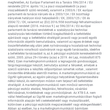
megfelelően, Az Európai Parlament és a Tanács 596/2014 / EU
rendelete (2014. április 16.) a piaci visszaélésekről (a piaci
visszaélésekről szóló rendelet), valamint a 2003/6 / EK európai
parlamenti és tanácsi irányelv és a 2003/124 / EK bizottsági
irányelvek hatályon kívül helyezéséről / EK, 2003/125 / EK és
2004/72 / EK, valamint az (EU) 2016/958 bizottsági felhatalmazáson
alapuló rendelet (2016. március 9.) az 596/2014 / EU európai
parlamenti és tanácsi rendeletnek a szabályozási technikai
szabályozás tekintetében történő kiegészítéséről a befektetési
ajánlások vagy a befektetési stratégiát javasló vagy javasló egyéb
információk objektív bemutatására, valamint az egyes érdekek vagy
összeférhetetlenség utáni jelek nyilvánosságra hozatalának technikai
szabályaira vonatkozó szabványok vagy egyéb tanácsadás, ideértve
a befektetési tanácsadást is, az A pénzügyi eszközök kereskedelméről
szóló, 2005. július 29-i törvény (azaz a 2019. évi Lap, módosított 875
tétel). Ezen marketingkommunikáció a legnagyobb gondossággal,
tárgyilagossággal készült, bemutatja azokat a tényeket, amelyek a
szerző számára a készítés időpontjában ismertek voltak , valamint
mindenféle értékelési elemtől mentes. A marketingkommunikáció az
Ügyfél igényeinek, az egyéni pénzügyi helyzetének figyelembevétele
nélkül készül, és semmilyen módon nem terjeszt elő befektetési
stratégiát. A marketingkommunikáció nem minősül semmilyen
pénzügyi eszköz eladási, felajánlási, feliratkozási, vásárlási
felhívásának, hirdetésének vagy promóciójának. Az XTB S.A. nem
vállal felelősséget az Ügyfél ezen marketingkommunikációban foglalt
információk alapján tett cselekedeteiért vagy mulasztásaiért,
különösen a pénzügyi eszközök megszerzéséért vagy elidegenítéséért.
Abban az esetben, ha a marketingkommunikáció bármilyen