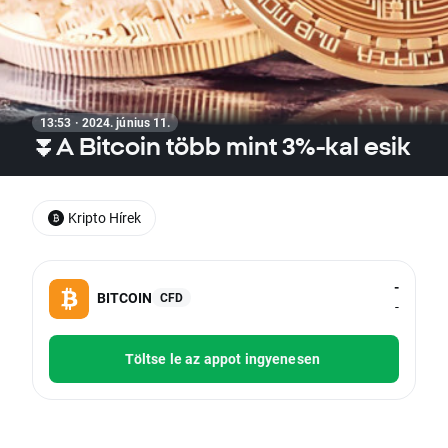
13:53 · 2024. június 11.
⏬A Bitcoin több mint 3%-kal esik
Kripto Hírek
-
BITCOIN
CFD
-
Töltse le az appot ingyenesen