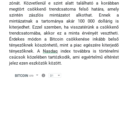
zónát. Közvetlenül e szint alatt található a korábban
megtört csökkenő trendcsatorna felső határa, amely
szintén zászlós mintázatot alkothat. Ennek a
mintázatnak a tartománya akár 100 000 dollárig is
kiterjedhet. Ezzel szemben, ha visszatérünk a csökkenő
trendcsatornába, akkor ez a minta érvényét vesztheti.
Érdekes módon a Bitcoin csökkenése inkább belső
tényezőknek köszönhető, mint a piac egészére kiterjedő
tényezőknek. A
Nasdaq
index továbbra is történelmi
csúcsok közelében tartózkodik, ami egyértelmű eltérést
jelez ezen eszközök között.