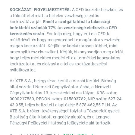
KOCKÁZATI FIGYELMEZTETÉS:
A CFD összetett eszköz, és
a tőkeáttétel miatt a hirtelen veszteség jelentős
kockázatával jár.
Ennél a szolgáltatónál a lakossági
befektetői számlák 77%-án veszteség keletkezik a CFD-
kereskedés során.
Fontolja meg, hogy érti-e a CFD-k
működését és hogy megengedheti-e magának a veszteség
magas kockázatát. Kérjük, ne kockáztasson többet, mint
amennyit kész elveszíteni. Kérjük, bizonyosodjon meg afelől,
hogy teljes mértékben megértette a termékkel kapcsolatos
kockázatokat és elolvasta a teljes kockázatkezelési
nyilatkozatot.
Az XTB S.A., bejegyzésre került a Varsói Kerületi Bíróság
által vezetett Nemzeti Cégnyilvántartásba, a Nemzeti
Cégnyilvántartás 13. kereskedelmi osztályán, KRS szám:
0000217580, REGON szám: 015803782, NIP szám: 527-24-
43-955, teljes befizetett alaptőkéje 5 878 462,55 PLN. Az
XTB S.A. brókeri tevékenységet folytat a Tőzsdefelügyeleti
Bizottság által kiadott engedély alapján, és a Lengyel
Pénzügyi Felügyeleti Hatóság felügyelete alá tartozik.