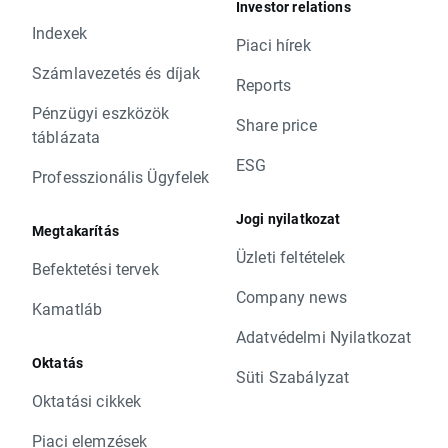
Investor relations
Indexek
Piaci hírek
Számlavezetés és díjak
Reports
Pénzügyi eszközök
Share price
táblázata
ESG
Professzionális Ügyfelek
Jogi nyilatkozat
Megtakarítás
Üzleti feltételek
Befektetési tervek
Company news
Kamatláb
Adatvédelmi Nyilatkozat
Oktatás
Süti Szabályzat
Oktatási cikkek
Piaci elemzések