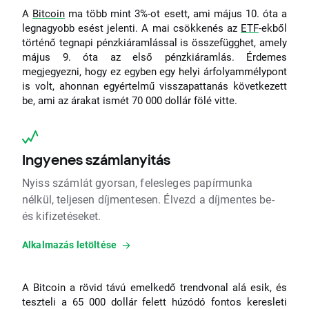
A
Bitcoin
ma több mint 3%-ot esett, ami május 10. óta a
legnagyobb esést jelenti. A mai csökkenés az
ETF
-ekből
történő tegnapi pénzkiáramlással is összefügghet, amely
május 9. óta az első pénzkiáramlás. Érdemes
megjegyezni, hogy ez egyben egy helyi árfolyammélypont
is volt, ahonnan egyértelmű visszapattanás következett
be, ami az árakat ismét 70 000 dollár fölé vitte.
Ingyenes számlanyitás
Nyiss számlát gyorsan, felesleges papírmunka
nélkül, teljesen díjmentesen. Élvezd a díjmentes be-
és kifizetéseket.
Alkalmazás letöltése
A Bitcoin a rövid távú emelkedő trendvonal alá esik, és
teszteli a 65 000 dollár felett húzódó fontos keresleti