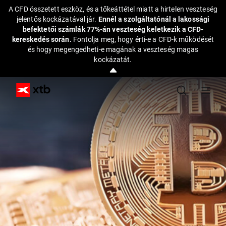
A CFD összetett eszköz, és a tőkeáttétel miatt a hirtelen veszteség
jelentős kockázatával jár.
Ennél a szolgáltatónál a lakossági
befektetői számlák 77%-án veszteség keletkezik a CFD-
kereskedés során.
Fontolja meg, hogy érti-e a CFD-k működését
és hogy megengedheti-e magának a veszteség magas
kockázatát.