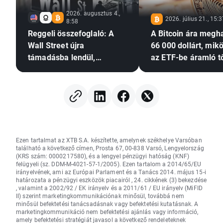
2026. augusztus 4.,
2026. július 21., 15:
8:58
Reggeli összefoglaló: A
A Bitcoin ára megh
Wall Street újra
66 000 dollárt, mik
támadásba lendül,
az ETF-be áramló t
miközben a Palantir
újra növekedésnek i
tovább erősíti a
de a Glassnode a
mesterséges intelligencia
megnövekedett
iránti optimizmust
volatilitásra figyel
Ezen tartalmat az XTB S.A. készítette, amelynek székhelye Varsóban
található a következő címen, Prosta 67, 00-838 Varsó, Lengyelország
(KRS szám: 0000217580), és a lengyel pénzügyi hatóság (KNF)
felügyeli (sz. DDM-M-4021-57-1/2005). Ezen tartalom a 2014/65/EU
irányelvének, ami az Európai Parlament és a Tanács 2014. május 15-i
határozata a pénzügyi eszközök piacairól , 24. cikkének (3) bekezdése
, valamint a 2002/92 / EK irányelv és a 2011/61 / EU irányelv (MiFID
II) szerint marketingkommunikációnak minősül, továbbá nem
minősül befektetési tanácsadásnak vagy befektetési kutatásnak. A
marketingkommunikáció nem befektetési ajánlás vagy információ,
amely befektetési stratégiát javasol a következő rendeleteknek