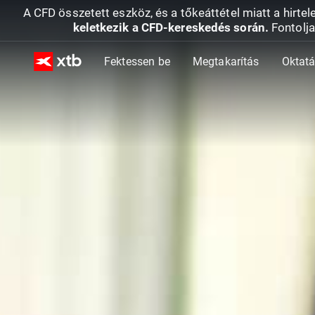
A CFD összetett eszköz, és a tőkeáttétel miatt a hirtel
keletkezik a CFD-kereskedés során.
Fontolja
Fektessen be
Megtakarítás
Oktat