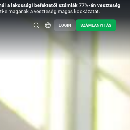
nál a lakossági befektetői számlák 77%-án veszteség
ti-e magának a veszteség magas kockázatát.
LOGIN
SZÁMLANYITÁS