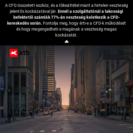
A CFD összetett eszköz, és a tőkeáttétel miatt a hirtelen veszteség
jelentős kockázatával jár.
Ennél a szolgáltatónál a lakossági
befektetői számlák 77%-án veszteség keletkezik a CFD-
kereskedés során.
Fontolja meg, hogy érti-e a CFD-k működését
és hogy megengedheti-e magának a veszteség magas
kockázatát.