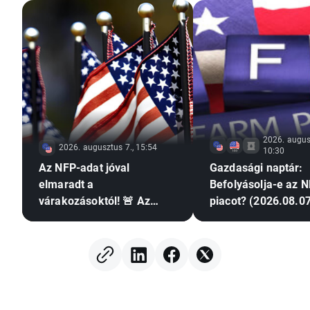
2026. augus
2026. augusztus 7., 15:54
10:30
Az NFP-adat jóval
Gazdasági naptár:
elmaradt a
Befolyásolja-e az N
várakozásoktól! 🚨 Az
piacot? (2026.08.07
EURUSD emelkedik 📈