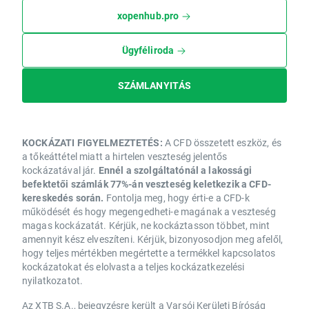
xopenhub.pro
Ügyféliroda
SZÁMLANYITÁS
KOCKÁZATI FIGYELMEZTETÉS:
A CFD összetett eszköz, és
a tőkeáttétel miatt a hirtelen veszteség jelentős
kockázatával jár.
Ennél a szolgáltatónál a lakossági
befektetői számlák 77%-án veszteség keletkezik a CFD-
kereskedés során.
Fontolja meg, hogy érti-e a CFD-k
működését és hogy megengedheti-e magának a veszteség
magas kockázatát. Kérjük, ne kockáztasson többet, mint
amennyit kész elveszíteni. Kérjük, bizonyosodjon meg afelől,
hogy teljes mértékben megértette a termékkel kapcsolatos
kockázatokat és elolvasta a teljes kockázatkezelési
nyilatkozatot.
Az XTB S.A., bejegyzésre került a Varsói Kerületi Bíróság