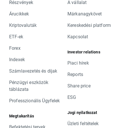
Részvények
A vállalat
Árucikkek
Márkanagykövet
Kriptovaluták
Kereskedési platform
ETF-ek
Kapcsolat
Forex
Investor relations
Indexek
Piaci hírek
Számlavezetés és díjak
Reports
Pénzügyi eszközök
Share price
táblázata
ESG
Professzionális Ügyfelek
Jogi nyilatkozat
Megtakarítás
Üzleti feltételek
Befektetési tervek