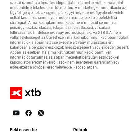
szerző számára a készítés időpontjában ismertek voltak , valamint
mindenféle értékelési elemtől mentes. A marketingkommunikáció az
Ügyfél igényeinek, az egyéni pénzügyi helyzetének figyelembevétele
nélkül készül, és semmilyen módon nem terjeszt elő befektetési
stratégiát. A marketingkommunikáció nem minősül semmilyen
pénzügyi eszköz eladási, felajánlási, feliratkozási, vásárlási
felhívásának, hirdetésének vagy promóciójának. Az XTB S.A. nem
vállal felelősséget az Ügyfél ezen marketingkommunikációban foglalt
információk alapján tett cselekedeteiért vagy mulasztásaiért,
különösen a pénzügyi eszközök megszerzéséért vagy elidegenítéséért.
Abban az esetben, ha a marketingkommunikáció bármilyen
információt tartalmaz az abban megjelölt pénzügyi eszközökkel
kapcsolatos eredményekről, azok nem jelentenek garanciát vagy
előrejelzést a jövőbeli eredményekkel kapcsolatban.
Fektessen be
Rólunk