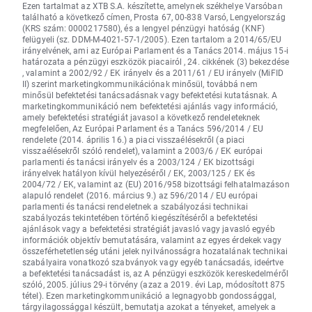
Ezen tartalmat az XTB S.A. készítette, amelynek székhelye Varsóban
található a következő címen, Prosta 67, 00-838 Varsó, Lengyelország
(KRS szám: 0000217580), és a lengyel pénzügyi hatóság (KNF)
felügyeli (sz. DDM-M-4021-57-1/2005). Ezen tartalom a 2014/65/EU
irányelvének, ami az Európai Parlament és a Tanács 2014. május 15-i
határozata a pénzügyi eszközök piacairól , 24. cikkének (3) bekezdése
, valamint a 2002/92 / EK irányelv és a 2011/61 / EU irányelv (MiFID
II) szerint marketingkommunikációnak minősül, továbbá nem
minősül befektetési tanácsadásnak vagy befektetési kutatásnak. A
marketingkommunikáció nem befektetési ajánlás vagy információ,
amely befektetési stratégiát javasol a következő rendeleteknek
megfelelően, Az Európai Parlament és a Tanács 596/2014 / EU
rendelete (2014. április 16.) a piaci visszaélésekről (a piaci
visszaélésekről szóló rendelet), valamint a 2003/6 / EK európai
parlamenti és tanácsi irányelv és a 2003/124 / EK bizottsági
irányelvek hatályon kívül helyezéséről / EK, 2003/125 / EK és
2004/72 / EK, valamint az (EU) 2016/958 bizottsági felhatalmazáson
alapuló rendelet (2016. március 9.) az 596/2014 / EU európai
parlamenti és tanácsi rendeletnek a szabályozási technikai
szabályozás tekintetében történő kiegészítéséről a befektetési
ajánlások vagy a befektetési stratégiát javasló vagy javasló egyéb
információk objektív bemutatására, valamint az egyes érdekek vagy
összeférhetetlenség utáni jelek nyilvánosságra hozatalának technikai
szabályaira vonatkozó szabványok vagy egyéb tanácsadás, ideértve
a befektetési tanácsadást is, az A pénzügyi eszközök kereskedelméről
szóló, 2005. július 29-i törvény (azaz a 2019. évi Lap, módosított 875
tétel). Ezen marketingkommunikáció a legnagyobb gondossággal,
tárgyilagossággal készült, bemutatja azokat a tényeket, amelyek a