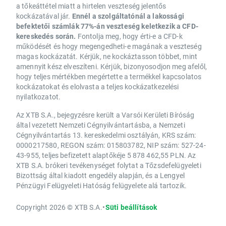
a tőkeáttétel miatt a hirtelen veszteség jelentős
kockázatával jár.
Ennél a szolgáltatónál a lakossági
befektetői számlák 77%-án veszteség keletkezik a CFD-
kereskedés során.
Fontolja meg, hogy érti-e a CFD-k
működését és hogy megengedheti-e magának a veszteség
magas kockázatát. Kérjük, ne kockáztasson többet, mint
amennyit kész elveszíteni. Kérjük, bizonyosodjon meg afelől,
hogy teljes mértékben megértette a termékkel kapcsolatos
kockázatokat és elolvasta a teljes kockázatkezelési
nyilatkozatot.
Az XTB S.A., bejegyzésre került a Varsói Kerületi Bíróság
által vezetett Nemzeti Cégnyilvántartásba, a Nemzeti
Cégnyilvántartás 13. kereskedelmi osztályán, KRS szám:
0000217580, REGON szám: 015803782, NIP szám: 527-24-
43-955, teljes befizetett alaptőkéje 5 878 462,55 PLN. Az
XTB S.A. brókeri tevékenységet folytat a Tőzsdefelügyeleti
Bizottság által kiadott engedély alapján, és a Lengyel
Pénzügyi Felügyeleti Hatóság felügyelete alá tartozik.
Copyright 2026 © XTB S.A.
•
Süti beállítások