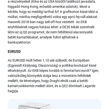
a részvényeket (Kína és az USA közötti találkozó javaslata,
higgadó Hong Kong, erősebb amerikai adatok). Most a
kérdés, hogy ez meddig tarthat ki? A grafikonon kissé idézi a
múltat, mintha megfigyelhető volna egy apró fej-váll alakzat.
Hasonló 2018-ban nagy sell off-hoz vezetett. Az EKB
enyhítésének vegyes hatása lehet: a DE30 bikák szeretnék
látni az új QE-programot, de nem feltétlenül alacsonyabb
betéti kamatlábakat, amelyek foltot ejthetnek a
bankszektoron.
EURUSD
Az EURUSD múlt héten 1,10 alá süllyedt, de Európában
(Egyesült Királyság, Olaszország) a politikai kockázat kissé
elhalványult. Az EKB képes tovább is fenntartani eurót? Igen,
valószínűleg könnyebb dolga lesz a monetáris feltételek
mellett, de lehetséges, hogy Draghi elnök csak a betéti
kamatcsökkentés mellett dönt, és a QE2 döntését Lagarde
hagyja.