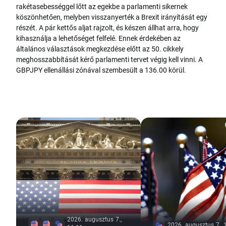
rakétasebességgel lőtt az egekbe a parlamenti sikernek
köszönhetően, melyben visszanyerték a Brexit irányítását egy
részét. A pár kettős aljat rajzolt, és készen állhat arra, hogy
kihasználja a lehetőséget felfelé. Ennek érdekében az
általános választások megkezdése előtt az 50. cikkely
meghosszabbítását kérő parlamenti tervet végig kell vinni. A
GBPJPY ellenállási zónával szembesült a 136.00 körül.
2026. augusztus 7.,
2026. augusztus 7., 