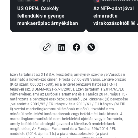
16:11
US OPEN: Csekély
Az NFP-adat jóval
fellendülés a gyenge
elmaradt a
munkaerőpiac árnyékában
várakozásoktól! 🚨
EURUSD emelkedik
Ezen tartalmat az XTB S.A. készítette, amelynek székhelye Varsóban
található a következő címen, Prosta 67, 00-838 Varsó, Lengyelország
(KRS szám: 0000217580), és a lengyel pénzügyi hatóság (KNF)
felügyeli (sz. DDM-M-4021-57-1/2005). Ezen tartalom a 2014/65/EU
irányelvének, ami az Európai Parlament és a Tanács 2014. május 15-i
határozata a pénzügyi eszközök piacairól , 24. cikkének (3) bekezdése
, valamint a 2002/92 / EK irányelv és a 2011/61 / EU irányelv (MiFID
II) szerint marketingkommunikációnak minősül, továbbá nem
minősül befektetési tanácsadásnak vagy befektetési kutatásnak. A
marketingkommunikáció nem befektetési ajánlás vagy információ,
amely befektetési stratégiát javasol a következő rendeleteknek
megfelelően, Az Európai Parlament és a Tanács 596/2014 / EU
rendelete (2014. április 16.) a piaci visszaélésekről (a piaci