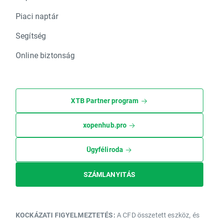
Piaci naptár
Segítség
Online biztonság
XTB Partner program
xopenhub.pro
Ügyféliroda
SZÁMLANYITÁS
KOCKÁZATI FIGYELMEZTETÉS:
A CFD összetett eszköz, és