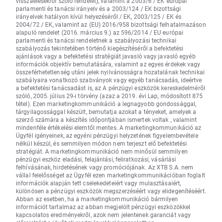
visszaélésekről szóló rendelet), valamint a 2003/6 / EK európai
parlamenti és tanácsi irányelv és a 2003/124 / EK bizottsági
irányelvek hatályon kívül helyezéséről / EK, 2003/125 / EK és
2004/72 / EK, valamint az (EU) 2016/958 bizottsági felhatalmazáson
alapuló rendelet (2016. március 9.) az 596/2014 / EU európai
parlamenti és tanácsi rendeletnek a szabályozási technikai
szabályozás tekintetében történő kiegészítéséről a befektetési
ajánlások vagy a befektetési stratégiát javasló vagy javasló egyéb
információk objektív bemutatására, valamint az egyes érdekek vagy
összeférhetetlenség utáni jelek nyilvánosságra hozatalának technikai
szabályaira vonatkozó szabványok vagy egyéb tanácsadás, ideértve
a befektetési tanácsadást is, az A pénzügyi eszközök kereskedelméről
szóló, 2005. július 29-i törvény (azaz a 2019. évi Lap, módosított 875
tétel). Ezen marketingkommunikáció a legnagyobb gondossággal,
tárgyilagossággal készült, bemutatja azokat a tényeket, amelyek a
szerző számára a készítés időpontjában ismertek voltak , valamint
mindenféle értékelési elemtől mentes. A marketingkommunikáció az
Ügyfél igényeinek, az egyéni pénzügyi helyzetének figyelembevétele
nélkül készül, és semmilyen módon nem terjeszt elő befektetési
stratégiát. A marketingkommunikáció nem minősül semmilyen
pénzügyi eszköz eladási, felajánlási, feliratkozási, vásárlási
felhívásának, hirdetésének vagy promóciójának. Az XTB S.A. nem
vállal felelősséget az Ügyfél ezen marketingkommunikációban foglalt
információk alapján tett cselekedeteiért vagy mulasztásaiért,
különösen a pénzügyi eszközök megszerzéséért vagy elidegenítéséért.
Abban az esetben, ha a marketingkommunikáció bármilyen
információt tartalmaz az abban megjelölt pénzügyi eszközökkel
kapcsolatos eredményekről, azok nem jelentenek garanciát vagy