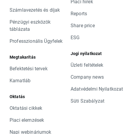
Piaci hírek
Számlavezetés és díjak
Reports
Pénzügyi eszközök
Share price
táblázata
ESG
Professzionális Ügyfelek
Jogi nyilatkozat
Megtakarítás
Üzleti feltételek
Befektetési tervek
Company news
Kamatláb
Adatvédelmi Nyilatkozat
Oktatás
Süti Szabályzat
Oktatási cikkek
Piaci elemzések
Napi webináriumok