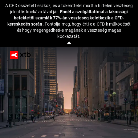
A CFD összetett eszköz, és a tőkeáttétel miatt a hirtelen veszteség
jelentős kockázatával jár.
Ennél a szolgáltatónál a lakossági
befektetői számlák 77%-án veszteség keletkezik a CFD-
kereskedés során.
Fontolja meg, hogy érti-e a CFD-k működését
és hogy megengedheti-e magának a veszteség magas
kockázatát.