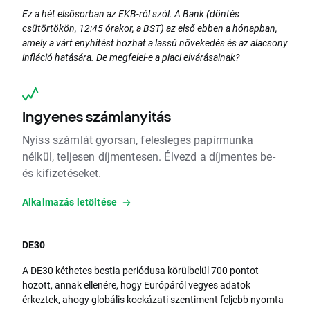
Ez a hét elsősorban az EKB-ról szól. A Bank (döntés
csütörtökön, 12:45 órakor, a BST) az első ebben a hónapban,
amely a várt enyhítést hozhat a lassú növekedés és az alacsony
infláció hatására. De megfelel-e a piaci elvárásainak?
Ingyenes számlanyitás
Nyiss számlát gyorsan, felesleges papírmunka
nélkül, teljesen díjmentesen. Élvezd a díjmentes be-
és kifizetéseket.
Alkalmazás letöltése
DE30
A DE30 kéthetes bestia periódusa körülbelül 700 pontot
hozott, annak ellenére, hogy Európáról vegyes adatok
érkeztek, ahogy globális kockázati szentiment feljebb nyomta