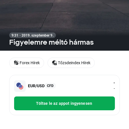
9:31 · 2019. szeptember 9.
Figyelemre méltó hármas
Forex Hírek
Tőzsdeindex Hírek
-
EUR/USD
CFD
-
Töltse le az appot ingyenesen