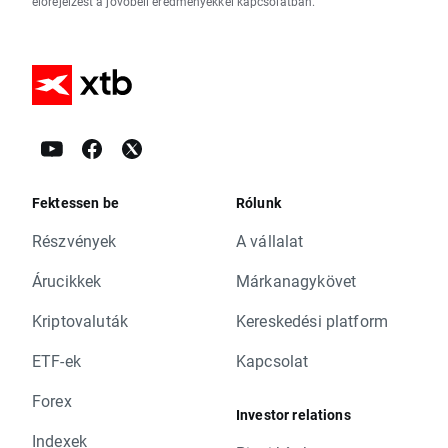
előrejelzést a jövőbeli eredményekkel kapcsolatban.
Fektessen be
Rólunk
Részvények
A vállalat
Árucikkek
Márkanagykövet
Kriptovaluták
Kereskedési platform
ETF-ek
Kapcsolat
Forex
Investor relations
Indexek