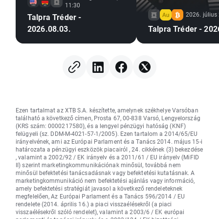
11:30
2026. július
Talpra Tréder -
2026.08.03.
Talpra Tréder - 202
Ezen tartalmat az XTB S.A. készítette, amelynek székhelye Varsóban
található a következő címen, Prosta 67, 00-838 Varsó, Lengyelország
(KRS szám: 0000217580), és a lengyel pénzügyi hatóság (KNF)
felügyeli (sz. DDM-M-4021-57-1/2005). Ezen tartalom a 2014/65/EU
irányelvének, ami az Európai Parlament és a Tanács 2014. május 15-i
határozata a pénzügyi eszközök piacairól , 24. cikkének (3) bekezdése
, valamint a 2002/92 / EK irányelv és a 2011/61 / EU irányelv (MiFID
II) szerint marketingkommunikációnak minősül, továbbá nem
minősül befektetési tanácsadásnak vagy befektetési kutatásnak. A
marketingkommunikáció nem befektetési ajánlás vagy információ,
amely befektetési stratégiát javasol a következő rendeleteknek
megfelelően, Az Európai Parlament és a Tanács 596/2014 / EU
rendelete (2014. április 16.) a piaci visszaélésekről (a piaci
visszaélésekről szóló rendelet), valamint a 2003/6 / EK európai