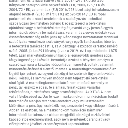
parlamenti és tanácsi irányelv és a 2003/124 / EK bizottsági
irányelvek hatályon kívül helyezéséről / EK, 2003/125 / EK és
2004/72 / EK, valamint az (EU) 2016/958 bizottsági felhatalmazáson
alapuló rendelet (2016. március 9.) az 596/2014 / EU európai
parlamenti és tanácsi rendeletnek a szabályozási technikai
szabályozás tekintetében történő kiegészítéséről a befektetési
ajánlások vagy a befektetési stratégiát javasló vagy javasló egyéb
információk objektív bemutatására, valamint az egyes érdekek vagy
összeférhetetlenség utáni jelek nyilvánosságra hozatalának technikai
szabályaira vonatkozó szabványok vagy egyéb tanácsadás, ideértve
a befektetési tanácsadást is, az A pénzügyi eszközök kereskedelméről
szóló, 2005. július 29-i törvény (azaz a 2019. évi Lap, módosított 875
tétel). Ezen marketingkommunikáció a legnagyobb gondossággal,
tárgyilagossággal készült, bemutatja azokat a tényeket, amelyek a
szerző számára a készítés időpontjában ismertek voltak , valamint
mindenféle értékelési elemtől mentes. A marketingkommunikáció az
Ügyfél igényeinek, az egyéni pénzügyi helyzetének figyelembevétele
nélkül készül, és semmilyen módon nem terjeszt elő befektetési
stratégiát. A marketingkommunikáció nem minősül semmilyen
pénzügyi eszköz eladási, felajánlási, feliratkozási, vásárlási
felhívásának, hirdetésének vagy promóciójának. Az XTB S.A. nem
vállal felelősséget az Ügyfél ezen marketingkommunikációban foglalt
információk alapján tett cselekedeteiért vagy mulasztásaiért,
különösen a pénzügyi eszközök megszerzéséért vagy elidegenítéséért.
Abban az esetben, ha a marketingkommunikáció bármilyen
információt tartalmaz az abban megjelölt pénzügyi eszközökkel
kapcsolatos eredményekről, azok nem jelentenek garanciát vagy
előrejelzést a jövőbeli eredményekkel kapcsolatban.