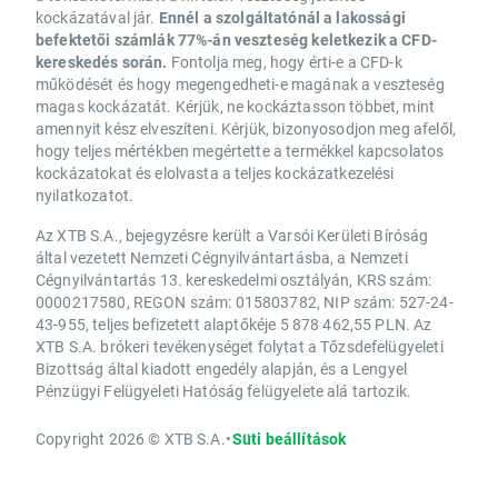
kockázatával jár.
Ennél a szolgáltatónál a lakossági
befektetői számlák 77%-án veszteség keletkezik a CFD-
kereskedés során.
Fontolja meg, hogy érti-e a CFD-k
működését és hogy megengedheti-e magának a veszteség
magas kockázatát. Kérjük, ne kockáztasson többet, mint
amennyit kész elveszíteni. Kérjük, bizonyosodjon meg afelől,
hogy teljes mértékben megértette a termékkel kapcsolatos
kockázatokat és elolvasta a teljes kockázatkezelési
nyilatkozatot.
Az XTB S.A., bejegyzésre került a Varsói Kerületi Bíróság
által vezetett Nemzeti Cégnyilvántartásba, a Nemzeti
Cégnyilvántartás 13. kereskedelmi osztályán, KRS szám:
0000217580, REGON szám: 015803782, NIP szám: 527-24-
43-955, teljes befizetett alaptőkéje 5 878 462,55 PLN. Az
XTB S.A. brókeri tevékenységet folytat a Tőzsdefelügyeleti
Bizottság által kiadott engedély alapján, és a Lengyel
Pénzügyi Felügyeleti Hatóság felügyelete alá tartozik.
Copyright 2026 © XTB S.A.
•
Süti beállítások