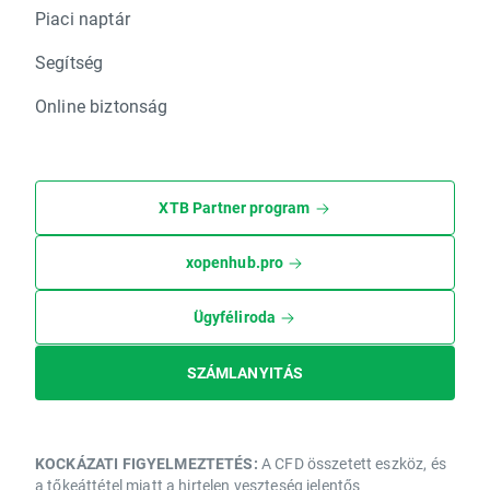
Piaci naptár
Segítség
Online biztonság
XTB Partner program
xopenhub.pro
Ügyféliroda
SZÁMLANYITÁS
KOCKÁZATI FIGYELMEZTETÉS:
A CFD összetett eszköz, és
a tőkeáttétel miatt a hirtelen veszteség jelentős