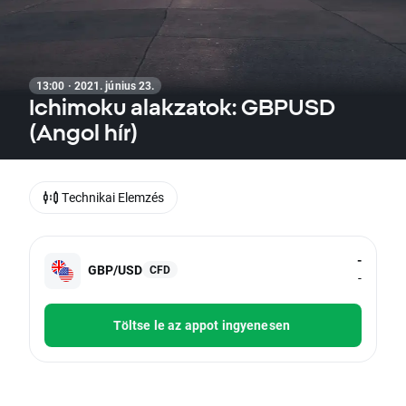
13:00 · 2021. június 23.
Ichimoku alakzatok: GBPUSD
(Angol hír)
Technikai Elemzés
-
GBP/USD
CFD
-
Töltse le az appot ingyenesen