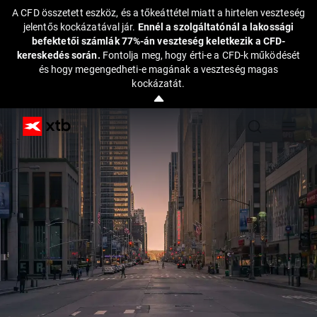
A CFD összetett eszköz, és a tőkeáttétel miatt a hirtelen veszteség
jelentős kockázatával jár.
Ennél a szolgáltatónál a lakossági
befektetői számlák 77%-án veszteség keletkezik a CFD-
kereskedés során.
Fontolja meg, hogy érti-e a CFD-k működését
és hogy megengedheti-e magának a veszteség magas
kockázatát.