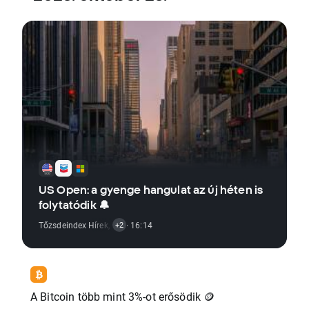
US Open: a gyenge hangulat az új héten is
folytatódik 🔔
Tőzsdeindex Hírek
,
Gazdasági Riportok
· 16:14
,
Részvénypiaci Hírek
+2
A Bitcoin több mint 3%-ot erősödik 🪙