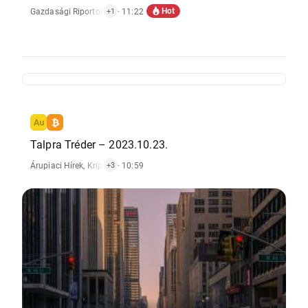
Hot
Gazdasági Riportok
,
Részvénypiaci Hírek
· 11:22
+1
Talpra Tréder – 2023.10.23.
Árupiaci Hírek
,
Kripto Hírek
· 10:59
,
Gazdasági Riportok
,
Részvénypiaci Hírek
+3