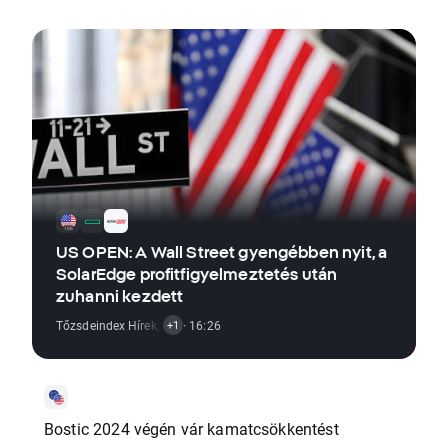
US OPEN: A Wall Street gyengébben nyit, a
SolarEdge profitfigyelmeztetés után
zuhanni kezdett
Tőzsdeindex Hírek
,
Részvénypiaci Hírek
· 16:26
+1
Bostic 2024 végén vár kamatcsökkentést