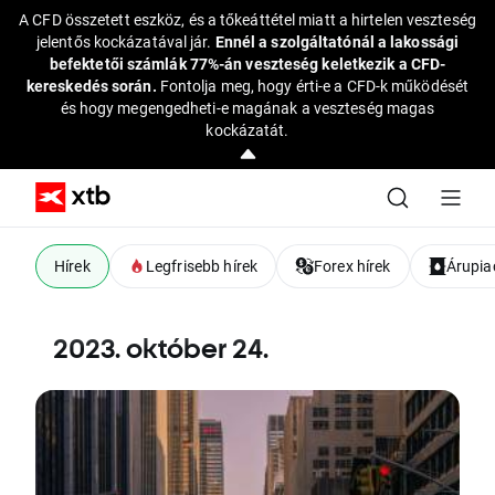
A CFD összetett eszköz, és a tőkeáttétel miatt a hirtelen veszteség
jelentős kockázatával jár.
Ennél a szolgáltatónál a lakossági
befektetői számlák 77%-án veszteség keletkezik a CFD-
kereskedés során.
Fontolja meg, hogy érti-e a CFD-k működését
és hogy megengedheti-e magának a veszteség magas
kockázatát.
Hírek
Legfrisebb hírek
Forex hírek
Árupiac
2023. október 24.