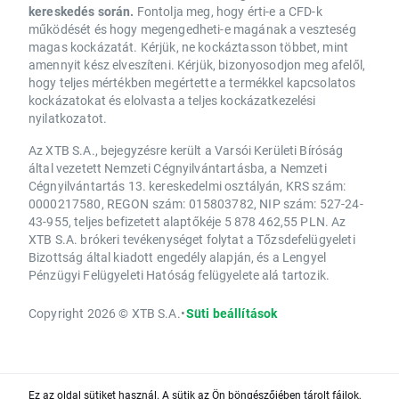
kereskedés során.
Fontolja meg, hogy érti-e a CFD-k
működését és hogy megengedheti-e magának a veszteség
magas kockázatát. Kérjük, ne kockáztasson többet, mint
amennyit kész elveszíteni. Kérjük, bizonyosodjon meg afelől,
hogy teljes mértékben megértette a termékkel kapcsolatos
kockázatokat és elolvasta a teljes kockázatkezelési
nyilatkozatot.
Az XTB S.A., bejegyzésre került a Varsói Kerületi Bíróság
által vezetett Nemzeti Cégnyilvántartásba, a Nemzeti
Cégnyilvántartás 13. kereskedelmi osztályán, KRS szám:
0000217580, REGON szám: 015803782, NIP szám: 527-24-
43-955, teljes befizetett alaptőkéje 5 878 462,55 PLN. Az
XTB S.A. brókeri tevékenységet folytat a Tőzsdefelügyeleti
Bizottság által kiadott engedély alapján, és a Lengyel
Pénzügyi Felügyeleti Hatóság felügyelete alá tartozik.
Copyright 2026 © XTB S.A.
•
Süti beállítások
Ez az oldal sütiket használ. A sütik az Ön böngészőjében tárolt fájlok,