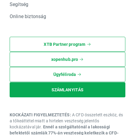
Segítség
Online biztonság
XTB Partner program
xopenhub.pro
Ügyféliroda
SZÁMLANYITÁS
KOCKÁZATI FIGYELMEZTETÉS:
A CFD összetett eszköz, és
a tőkeáttétel miatt a hirtelen veszteség jelentős
kockázatával jár.
Ennél a szolgáltatónál a lakossági
befektetői számlák 77%-án veszteség keletkezik a CFD-