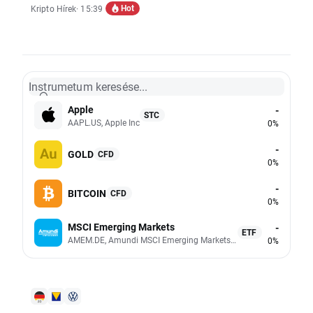
Hot
Kripto Hírek
· 15:39
Instrumetum keresése...
Apple
-
STC
AAPL.US, Apple Inc
0%
-
GOLD
CFD
0%
-
BITCOIN
CFD
0%
MSCI Emerging Markets
-
ETF
AMEM.DE, Amundi MSCI Emerging Markets UCITS (Acc EUR)
0%