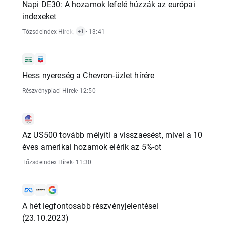
Napi DE30: A hozamok lefelé húzzák az európai
indexeket
Tőzsdeindex Hírek
,
Részvénypiaci Hírek
· 13:41
+1
Hess nyereség a Chevron-üzlet hírére
Részvénypiaci Hírek
· 12:50
Az US500 tovább mélyíti a visszaesést, mivel a 10
éves amerikai hozamok elérik az 5%-ot
Tőzsdeindex Hírek
· 11:30
A hét legfontosabb részvényjelentései
(23.10.2023)