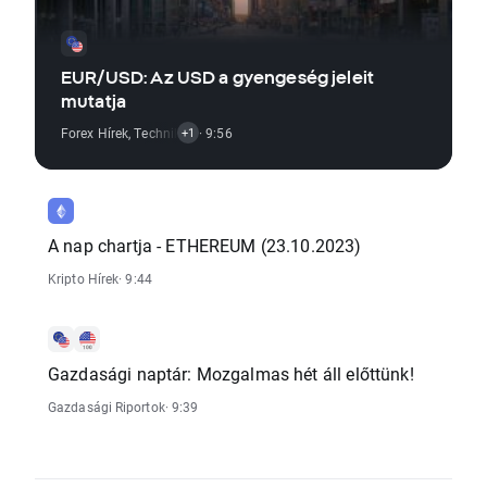
EUR/USD: Az USD a gyengeség jeleit
mutatja
Forex Hírek
,
Technikai Elemzés
· 9:56
+1
A nap chartja - ETHEREUM (23.10.2023)
Kripto Hírek
· 9:44
Gazdasági naptár: Mozgalmas hét áll előttünk!
Gazdasági Riportok
· 9:39