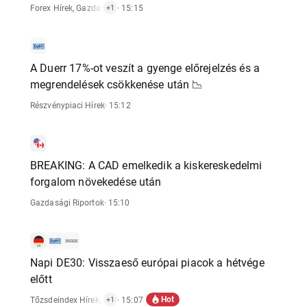
Forex Hírek
,
Gazdasági Riportok
· 15:15
+1
A Duerr 17%-ot veszít a gyenge előrejelzés és a
megrendelések csökkenése után 📉
Részvénypiaci Hírek
· 15:12
BREAKING: A CAD emelkedik a kiskereskedelmi
forgalom növekedése után
Gazdasági Riportok
· 15:10
Napi DE30: Visszaeső európai piacok a hétvége
előtt
Hot
Tőzsdeindex Hírek
,
Részvénypiaci Hírek
· 15:07
+1