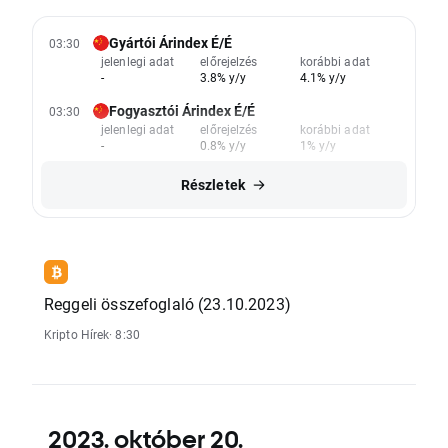
Gyártói Árindex É/É
03:30
jelenlegi adat
előrejelzés
korábbi adat
-
3.8% y/y
4.1% y/y
Fogyasztói Árindex É/É
03:30
jelenlegi adat
előrejelzés
korábbi adat
-
0.8% y/y
1% y/y
Részletek
Reggeli összefoglaló (23.10.2023)
Kripto Hírek
· 8:30
2023. október 20.