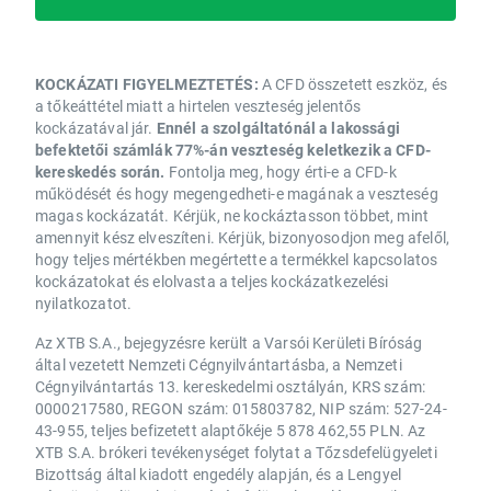
KOCKÁZATI FIGYELMEZTETÉS:
A CFD összetett eszköz, és
a tőkeáttétel miatt a hirtelen veszteség jelentős
kockázatával jár.
Ennél a szolgáltatónál a lakossági
befektetői számlák 77%-án veszteség keletkezik a CFD-
kereskedés során.
Fontolja meg, hogy érti-e a CFD-k
működését és hogy megengedheti-e magának a veszteség
magas kockázatát. Kérjük, ne kockáztasson többet, mint
amennyit kész elveszíteni. Kérjük, bizonyosodjon meg afelől,
hogy teljes mértékben megértette a termékkel kapcsolatos
kockázatokat és elolvasta a teljes kockázatkezelési
nyilatkozatot.
Az XTB S.A., bejegyzésre került a Varsói Kerületi Bíróság
által vezetett Nemzeti Cégnyilvántartásba, a Nemzeti
Cégnyilvántartás 13. kereskedelmi osztályán, KRS szám:
0000217580, REGON szám: 015803782, NIP szám: 527-24-
43-955, teljes befizetett alaptőkéje 5 878 462,55 PLN. Az
XTB S.A. brókeri tevékenységet folytat a Tőzsdefelügyeleti
Bizottság által kiadott engedély alapján, és a Lengyel