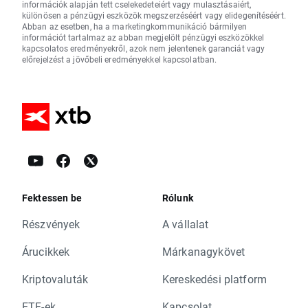
információk alapján tett cselekedeteiért vagy mulasztásaiért,
különösen a pénzügyi eszközök megszerzéséért vagy elidegenítéséért.
Abban az esetben, ha a marketingkommunikáció bármilyen
információt tartalmaz az abban megjelölt pénzügyi eszközökkel
kapcsolatos eredményekről, azok nem jelentenek garanciát vagy
előrejelzést a jövőbeli eredményekkel kapcsolatban.
Fektessen be
Rólunk
Részvények
A vállalat
Árucikkek
Márkanagykövet
Kriptovaluták
Kereskedési platform
ETF-ek
Kapcsolat