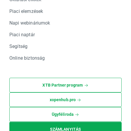
Piaci elemzések
Napi webináriumok
Piaci naptár
Segítség
Online biztonság
XTB Partner program
xopenhub.pro
Ügyféliroda
SZÁMLANYITÁS