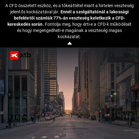
A CFD összetett eszköz, és a tőkeáttétel miatt a hirtelen veszteség
jelentős kockázatával jár.
Ennél a szolgáltatónál a lakossági
befektetői számlák 77%-án veszteség keletkezik a CFD-
kereskedés során.
Fontolja meg, hogy érti-e a CFD-k működését
és hogy megengedheti-e magának a veszteség magas
kockázatát.