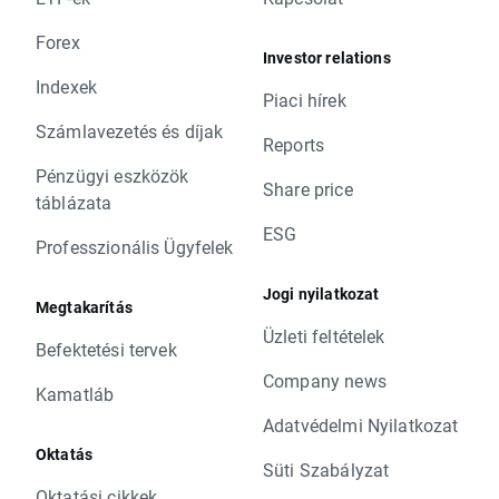
Forex
Investor relations
Indexek
Piaci hírek
Számlavezetés és díjak
Reports
Pénzügyi eszközök
Share price
táblázata
ESG
Professzionális Ügyfelek
Jogi nyilatkozat
Megtakarítás
Üzleti feltételek
Befektetési tervek
Company news
Kamatláb
Adatvédelmi Nyilatkozat
Oktatás
Süti Szabályzat
Oktatási cikkek