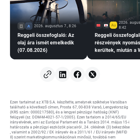
2026. augus
2026. augusztus 7., 8:26
8:42
Reggeli összefoglaló: Az
Reggeli összefoglal
olaj ára ismét emelkedik
részvények nyomás
(07.08.2026)
kerültek, miután a 
Streeten
nyereségrealizálás
került sor; a deviz
stagnálnak (2026.0
Ezen tartalmat az XTB S.A. készítette, amelynek székhelye Varsóban
található a következő címen, Prosta 67, 00-838 Varsó, Lengyelország
(KRS szám: 0000217580), és a lengyel pénzügyi hatóság (KNF)
felügyeli (sz. DDM-M-4021-57-1/2005). Ezen tartalom a 2014/65/EU
irányelvének, ami az Európai Parlament és a Tanács 2014. május 15-i
határozata a pénzügyi eszközök piacairól , 24. cikkének (3) bekezdése
, valamint a 2002/92 / EK irányelv és a 2011/61 / EU irányelv (MiFID
II) szerint marketingkommunikációnak minősül, továbbá nem