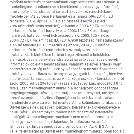
minősül befektetési tanácsadásnak vagy befektetési kutatásnak. A
marketingkommunikáció nem befektetési ajánlás vagy információ,
amely befektetési stratégiát javasol a következő rendeleteknek
megfelelően, Az Európai Parlament és a Tanács 596/2014 / EU
rendelete (2014. április 16.) a piaci visszaélésekről (a piaci
visszaélésekről szóló rendelet), valamint a 2003/6 / EK európai
parlamenti és tanácsi irányelv és a 2003/124 / EK bizottsági
irányelvek hatályon kívül helyezéséről / EK, 2003/125 / EK és
2004/72 / EK, valamint az (EU) 2016/958 bizottsági felhatalmazáson
alapuló rendelet (2016. március 9.) az 596/2014 / EU európai
parlamenti és tanácsi rendeletnek a szabályozási technikai
szabályozás tekintetében történő kiegészítéséről a befektetési
ajánlások vagy a befektetési stratégiát javasló vagy javasló egyéb
információk objektív bemutatására, valamint az egyes érdekek vagy
összeférhetetlenség utáni jelek nyilvánosságra hozatalának technikai
szabályaira vonatkozó szabványok vagy egyéb tanácsadás, ideértve
a befektetési tanácsadást is, az A pénzügyi eszközök kereskedelméről
szóló, 2005. július 29-i törvény (azaz a 2019. évi Lap, módosított 875
tétel). Ezen marketingkommunikáció a legnagyobb gondossággal,
tárgyilagossággal készült, bemutatja azokat a tényeket, amelyek a
szerző számára a készítés időpontjában ismertek voltak , valamint
mindenféle értékelési elemtől mentes. A marketingkommunikáció az
Ügyfél igényeinek, az egyéni pénzügyi helyzetének figyelembevétele
nélkül készül, és semmilyen módon nem terjeszt elő befektetési
stratégiát. A marketingkommunikáció nem minősül semmilyen
pénzügyi eszköz eladási, felajánlási, feliratkozási, vásárlási
felhívásának, hirdetésének vagy promóciójának. Az XTB S.A. nem
vállal felelősséget az Ügyfél ezen marketingkommunikációban foglalt