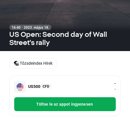
16:40 · 2023. május 18.
US Open: Second day of Wall
Street's rally
Tőzsdeindex Hírek
-
US500
CFD
-
Töltse le az appot ingyenesen