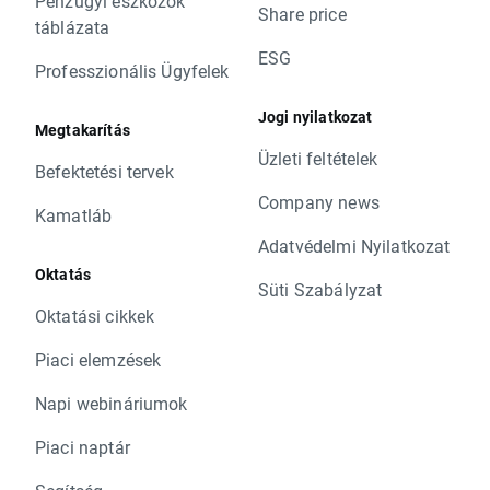
Pénzügyi eszközök
Share price
táblázata
ESG
Professzionális Ügyfelek
Jogi nyilatkozat
Megtakarítás
Üzleti feltételek
Befektetési tervek
Company news
Kamatláb
Adatvédelmi Nyilatkozat
Oktatás
Süti Szabályzat
Oktatási cikkek
Piaci elemzések
Napi webináriumok
Piaci naptár