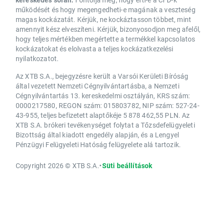
működését és hogy megengedheti-e magának a veszteség
magas kockázatát. Kérjük, ne kockáztasson többet, mint
amennyit kész elveszíteni. Kérjük, bizonyosodjon meg afelől,
hogy teljes mértékben megértette a termékkel kapcsolatos
kockázatokat és elolvasta a teljes kockázatkezelési
nyilatkozatot.
Az XTB S.A., bejegyzésre került a Varsói Kerületi Bíróság
által vezetett Nemzeti Cégnyilvántartásba, a Nemzeti
Cégnyilvántartás 13. kereskedelmi osztályán, KRS szám:
0000217580, REGON szám: 015803782, NIP szám: 527-24-
43-955, teljes befizetett alaptőkéje 5 878 462,55 PLN. Az
XTB S.A. brókeri tevékenységet folytat a Tőzsdefelügyeleti
Bizottság által kiadott engedély alapján, és a Lengyel
Pénzügyi Felügyeleti Hatóság felügyelete alá tartozik.
Copyright 2026 © XTB S.A.
•
Süti beállítások