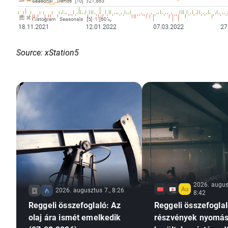
Source: xStation5
2026. augus
2026. augusztus 7., 8:26
8:42
Reggeli összefoglaló: Az
Reggeli összefoglal
olaj ára ismét emelkedik
részvények nyomás