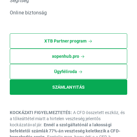
Segítség
Online biztonság
XTB Partner program
xopenhub.pro
Ügyféliroda
SZÁMLANYITÁS
KOCKÁZATI FIGYELMEZTETÉS:
A CFD összetett eszköz, és
a tőkeáttétel miatt a hirtelen veszteség jelentős
kockázatával jár.
Ennél a szolgáltatónál a lakossági
befektetői számlák 77%-án veszteség keletkezik a CFD-
kereskedés során.
Fontolja meg, hogy érti-e a CFD-k