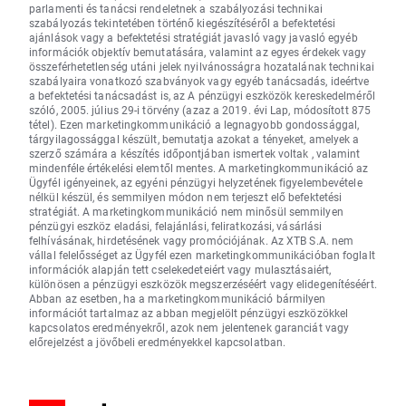
parlamenti és tanácsi rendeletnek a szabályozási technikai
szabályozás tekintetében történő kiegészítéséről a befektetési
ajánlások vagy a befektetési stratégiát javasló vagy javasló egyéb
információk objektív bemutatására, valamint az egyes érdekek vagy
összeférhetetlenség utáni jelek nyilvánosságra hozatalának technikai
szabályaira vonatkozó szabványok vagy egyéb tanácsadás, ideértve
a befektetési tanácsadást is, az A pénzügyi eszközök kereskedelméről
szóló, 2005. július 29-i törvény (azaz a 2019. évi Lap, módosított 875
tétel). Ezen marketingkommunikáció a legnagyobb gondossággal,
tárgyilagossággal készült, bemutatja azokat a tényeket, amelyek a
szerző számára a készítés időpontjában ismertek voltak , valamint
mindenféle értékelési elemtől mentes. A marketingkommunikáció az
Ügyfél igényeinek, az egyéni pénzügyi helyzetének figyelembevétele
nélkül készül, és semmilyen módon nem terjeszt elő befektetési
stratégiát. A marketingkommunikáció nem minősül semmilyen
pénzügyi eszköz eladási, felajánlási, feliratkozási, vásárlási
felhívásának, hirdetésének vagy promóciójának. Az XTB S.A. nem
vállal felelősséget az Ügyfél ezen marketingkommunikációban foglalt
információk alapján tett cselekedeteiért vagy mulasztásaiért,
különösen a pénzügyi eszközök megszerzéséért vagy elidegenítéséért.
Abban az esetben, ha a marketingkommunikáció bármilyen
információt tartalmaz az abban megjelölt pénzügyi eszközökkel
kapcsolatos eredményekről, azok nem jelentenek garanciát vagy
előrejelzést a jövőbeli eredményekkel kapcsolatban.