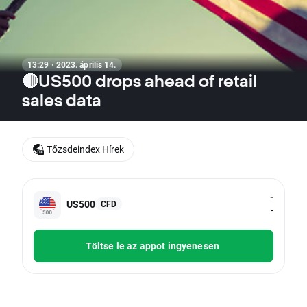
13:29 · 2023. április 14.
🔴US500 drops ahead of retail
sales data
Tőzsdeindex Hírek
-
US500
CFD
-
Töltse le az appot ingyenesen