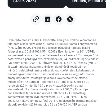
(07.08.2026)
kerültek, miután a 
Streeten
nyereségrealizálás
került sor; a deviz
stagnálnak (2026.0
Ezen tartalmat az XTB S.A. készítette, amelynek székhelye Varsóban
található a következő címen, Prosta 67, 00-838 Varsó, Lengyelország
(KRS szám: 0000217580), és a lengyel pénzügyi hatóság (KNF)
felügyeli (sz. DDM-M-4021-57-1/2005). Ezen tartalom a 2014/65/EU
irányelvének, ami az Európai Parlament és a Tanács 2014. május 15-i
határozata a pénzügyi eszközök piacairól , 24. cikkének (3) bekezdése
, valamint a 2002/92 / EK irányelv és a 2011/61 / EU irányelv (MiFID
II) szerint marketingkommunikációnak minősül, továbbá nem
minősül befektetési tanácsadásnak vagy befektetési kutatásnak. A
marketingkommunikáció nem befektetési ajánlás vagy információ,
amely befektetési stratégiát javasol a következő rendeleteknek
megfelelően, Az Európai Parlament és a Tanács 596/2014 / EU
rendelete (2014. április 16.) a piaci visszaélésekről (a piaci
visszaélésekről szóló rendelet), valamint a 2003/6 / EK európai
parlamenti és tanácsi irányelv és a 2003/124 / EK bizottsági
irányelvek hatályon kívül helyezéséről / EK, 2003/125 / EK és
2004/72 / EK, valamint az (EU) 2016/958 bizottsági felhatalmazáson
alapuló rendelet (2016. március 9.) az 596/2014 / EU európai