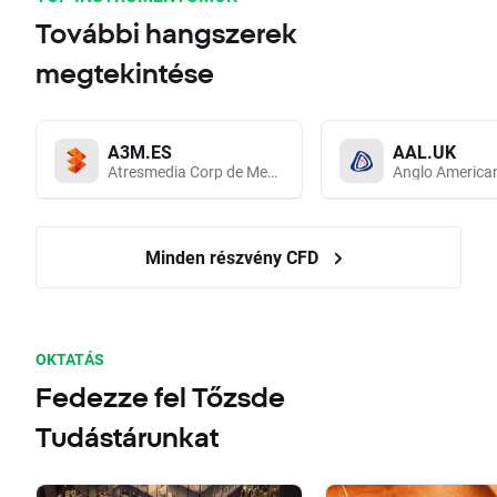
További hangszerek
megtekintése
A3M.ES
AAL.UK
Atresmedia Corp de Medios de Comunicacion SA
Anglo America
Minden részvény CFD
OKTATÁS
Fedezze fel Tőzsde
Tudástárunkat