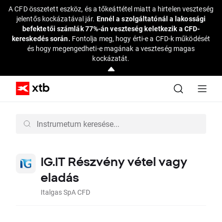
A CFD összetett eszköz, és a tőkeáttétel miatt a hirtelen veszteség
jelentős kockázatával jár.
Ennél a szolgáltatónál a lakossági
befektetői számlák 77%-án veszteség keletkezik a CFD-
kereskedés során.
Fontolja meg, hogy érti-e a CFD-k működését
és hogy megengedheti-e magának a veszteség magas
kockázatát.
IG.IT Részvény vétel vagy
eladás
Italgas SpA CFD