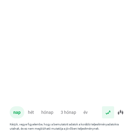
nap
hét
hónap
3 hónap
év
Kérjük, vegye figyelembe, hogy a bemutatott adatok a korábbi teljesítményadatokra
utalnak, és ez nem megbízható mutatója a jövőbeni teljesítménynek.