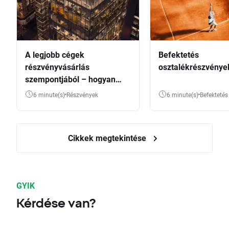
A legjobb cégek
Befektetés
részvényvásárlás
osztalékrészvénye
szempontjából – hogyan
válasszunk?
6 minute(s)
Részvények
6 minute(s)
Befektetés
Cikkek megtekintése
GYIK
Kérdése van?