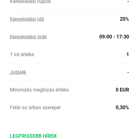
Kereskedési napok
-
Kereskedési idő
20%
Kereskedési órák
09:00 - 17:30
1 lot értéke
1
Jutalék
-
Minimális megbízás értéke
0 EUR
Felár az árban szerepel
0,30%
LEGFRISSEBB HÍREK