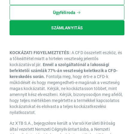
Ügyféliroda
SZÁMLANYITÁS
KOCKÁZATI FIGYELMEZTETÉS:
A CFD összetett eszköz, és
a tőkeáttétel miatt a hirtelen veszteség jelentős
kockázatával jár.
Ennél a szolgáltatónál a lakossági
befektetői számlák 77%-án veszteség keletkezik a CFD-
kereskedés során.
Fontolja meg, hogy érti-e a CFD-k
működését és hogy megengedheti-e magának a veszteség
magas kockázatát. Kérjük, ne kockáztasson többet, mint
amennyit kész elveszíteni. Kérjük, bizonyosodjon meg afelől,
hogy teljes mértékben megértette a termékkel kapcsolatos
kockázatokat és elolvasta a teljes kockázatkezelési
nyilatkozatot.
Az XTB S.A., bejegyzésre került a Varsói Kerületi Bíróság
által vezetett Nemzeti Cégnyilvántartásba, a Nemzeti