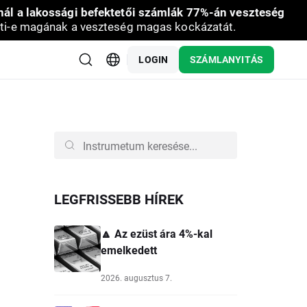
nál a lakossági befektetői számlák 77%-án veszteség
ti-e magának a veszteség magas kockázatát.
LOGIN
SZÁMLANYITÁS
LEGFRISSEBB HÍREK
🔼 Az ezüst ára 4%-kal
emelkedett
2026. augusztus 7.