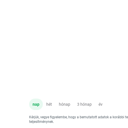
nap
hét
hónap
3 hónap
év
Kérjük, vegye figyelembe, hogy a bemutatott adatok a korábbi 
teljesítménynek.