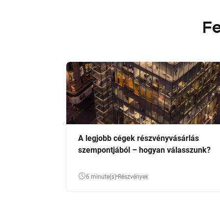
Fe
A legjobb cégek részvényvásárlás
szempontjából – hogyan válasszunk?
6 minute(s)
Részvények