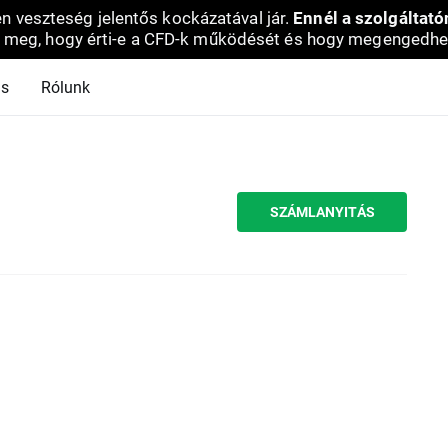
en veszteség jelentős kockázatával jár.
Ennél a szolgáltató
 meg, hogy érti-e a CFD-k működését és hogy megengedhe
ás
Rólunk
SZÁMLANYITÁS