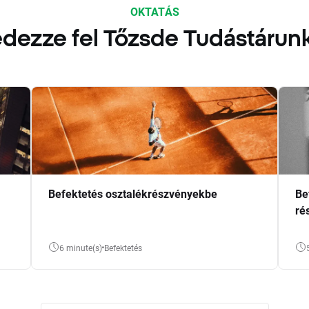
OKTATÁS
dezze fel Tőzsde Tudástárun
Befektetés osztalékrészvényekbe
Be
ré
6 minute(s)
Befektetés