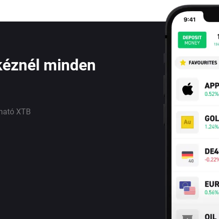
kéznél minden
lható XTB