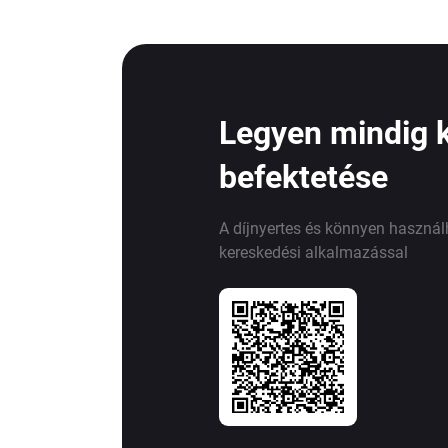
Legyen mindig 
befektetése
A díjnyertes és könnyen haszná
kereskedési alkalmazással