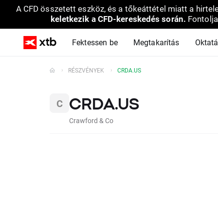
A CFD összetett eszköz, és a tőkeáttétel miatt a hirtel
keletkezik a CFD-kereskedés során.
Fontolja
Fektessen be
Megtakarítás
Oktat
RÉSZVÉNYEK
CRDA.US
CRDA.US
Crawford & Co