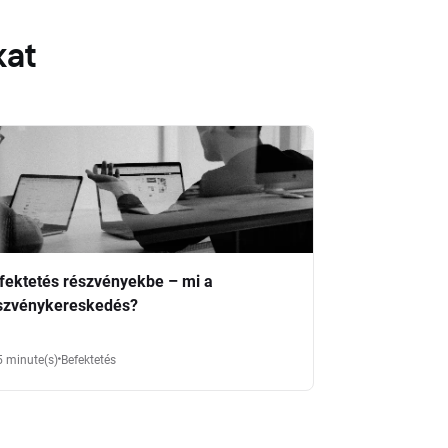
kat
fektetés részvényekbe – mi a
szvénykereskedés?
5 minute(s)
Befektetés