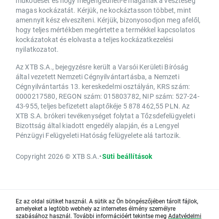
működését és hogy megengedheti-e magának a veszteség
magas kockázatát. Kérjük, ne kockáztasson többet, mint
amennyit kész elveszíteni. Kérjük, bizonyosodjon meg afelől,
hogy teljes mértékben megértette a termékkel kapcsolatos
kockázatokat és elolvasta a teljes kockázatkezelési
nyilatkozatot.
Az XTB S.A., bejegyzésre került a Varsói Kerületi Bíróság
által vezetett Nemzeti Cégnyilvántartásba, a Nemzeti
Cégnyilvántartás 13. kereskedelmi osztályán, KRS szám:
0000217580, REGON szám: 015803782, NIP szám: 527-24-
43-955, teljes befizetett alaptőkéje 5 878 462,55 PLN. Az
XTB S.A. brókeri tevékenységet folytat a Tőzsdefelügyeleti
Bizottság által kiadott engedély alapján, és a Lengyel
Pénzügyi Felügyeleti Hatóság felügyelete alá tartozik.
Copyright 2026 © XTB S.A.
•
Süti beállítások
Ez az oldal sütiket használ. A sütik az Ön böngészőjében tárolt fájlok,
amelyeket a legtöbb webhely az internetes élmény személyre
szabásához használ. További információért tekintse meg
Adatvédelmi