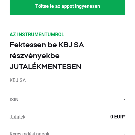
Töltse le az appot ingyenesen
AZ INSTRUMENTUMRÓL
Fektessen be KBJ SA
részvényekbe
JUTALÉKMENTESEN
KBJ SA
ISIN
-
Jutalék
0 EUR*
Kereskedési napok
-