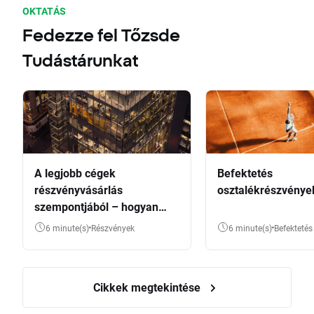
OKTATÁS
Fedezze fel Tőzsde
Tudástárunkat
A legjobb cégek
Befektetés
részvényvásárlás
osztalékrészvénye
szempontjából – hogyan
válasszunk?
6 minute(s)
Részvények
6 minute(s)
Befektetés
Cikkek megtekintése