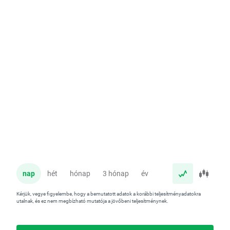
nap
hét
hónap
3 hónap
év
Kérjük, vegye figyelembe, hogy a bemutatott adatok a korábbi teljesítményadatokra
utalnak, és ez nem megbízható mutatója a jövőbeni teljesítménynek.