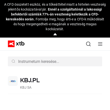
A CFD összetett eszköz, és a tőkeáttétel miatt a hirtelen veszteség
jelentős kockázatával jár.
Ennél a szolgáltatónál a lakossági
befektetői számlák 77%-án veszteség keletkezik a CFD-
kereskedés során.
Fontolja meg, hogy érti-e a CFD-k működését
és hogy megengedheti-e magának a veszteség magas
kockázatát.
KBJ.PL
KBJ SA