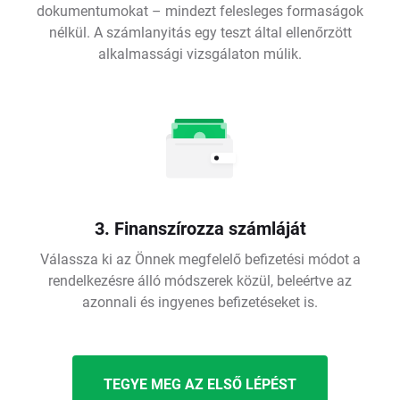
dokumentumokat – mindezt felesleges formaságok
nélkül. A számlanyitás egy teszt által ellenőrzött
alkalmassági vizsgálaton múlik.
3. Finanszírozza számláját
Válassza ki az Önnek megfelelő befizetési módot a
rendelkezésre álló módszerek közül, beleértve az
azonnali és ingyenes befizetéseket is.
TEGYE MEG AZ ELSŐ LÉPÉST