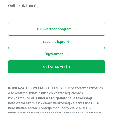
Online biztonság
XTB Partner program
xopenhub.pro
Ügyféliroda
SZÁMLANYITÁS
KOCKÁZATI FIGYELMEZTETÉS:
A CFD összetett eszköz, és
a tőkeáttétel miatt a hirtelen veszteség jelentős
kockázatával jár.
Ennél a szolgáltatónál a lakossági
befektetői számlák 77%-án veszteség keletkezik a CFD-
kereskedés során.
Fontolja meg, hogy érti-e a CFD-k