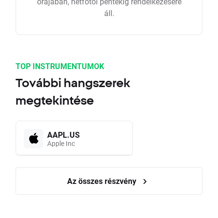
órájában, hétfőtől péntekig rendelkezésére
áll.
TOP INSTRUMENTUMOK
További hangszerek
megtekintése
AAPL.US
Apple Inc
Az összes részvény