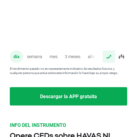
dia
semana
mes
3 meses
año
El rendimiento pasado no es necesariamente indicativo de resultados futuros, y
cualquier persona que actúe sobre esta información lo hace bajo su propio riesgo.
Descargar la APP gratuita
INFO DEL INSTRUMENTO
Opere CFDs sobre HAVAS.NL