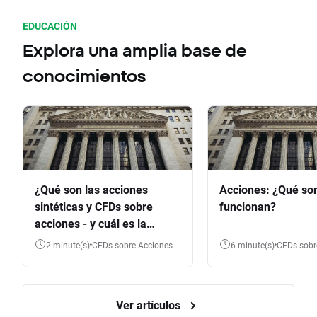
EDUCACIÓN
Explora una amplia base de
conocimientos
¿Qué son las acciones
Acciones: ¿Qué so
sintéticas y CFDs sobre
funcionan?
acciones - y cuál es la
diferencia?
2 minute(s)
CFDs sobre Acciones
6 minute(s)
CFDs sob
Ver artículos