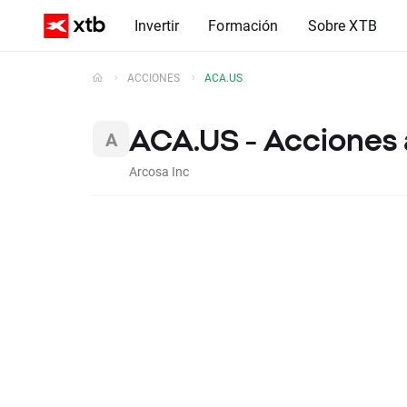
Invertir
Formación
Sobre XTB
ACCIONES
ACA.US
ACA.US - Acciones 
Arcosa Inc