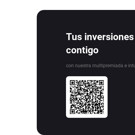
Tus inversiones
contigo
con nuestra multipremiada e int