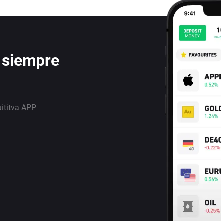
 siempre
uititva APP