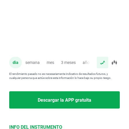
dia
semana
mes
3 meses
año
El rendimiento pasado no es necesariamente indicativo de resultados futuros, y
cualquier persona que actúe sobre esta información lo hace bajo su propio riesgo.
Descargar la APP gratuita
INFO DEL INSTRUMENTO