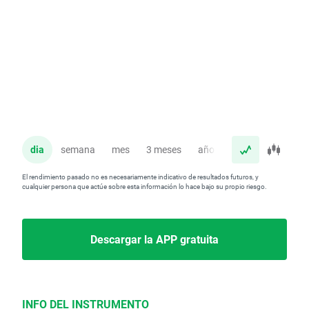
dia
semana
mes
3 meses
año
El rendimiento pasado no es necesariamente indicativo de resultados futuros, y
cualquier persona que actúe sobre esta información lo hace bajo su propio riesgo.
Descargar la APP gratuita
INFO DEL INSTRUMENTO