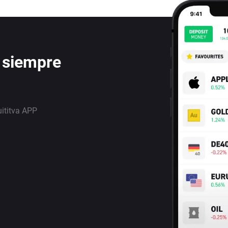
 siempre
uititva APP