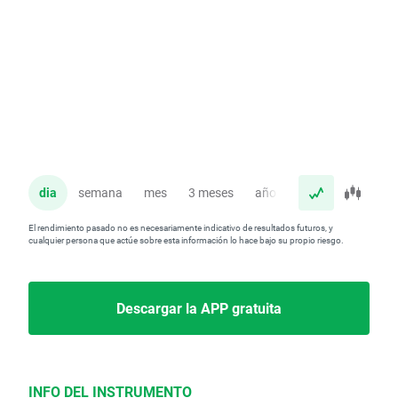
dia
semana
mes
3 meses
año
El rendimiento pasado no es necesariamente indicativo de resultados futuros, y
cualquier persona que actúe sobre esta información lo hace bajo su propio riesgo.
Descargar la APP gratuita
INFO DEL INSTRUMENTO