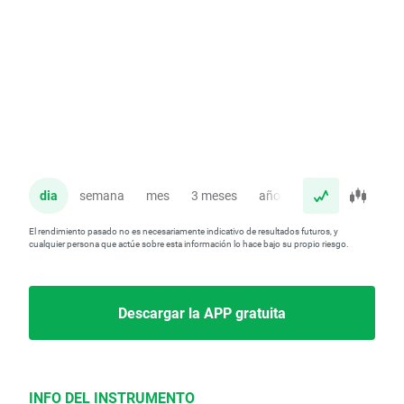
dia
semana
mes
3 meses
año
El rendimiento pasado no es necesariamente indicativo de resultados futuros, y
cualquier persona que actúe sobre esta información lo hace bajo su propio riesgo.
Descargar la APP gratuita
INFO DEL INSTRUMENTO