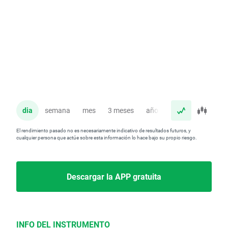
dia
semana
mes
3 meses
año
El rendimiento pasado no es necesariamente indicativo de resultados futuros, y
cualquier persona que actúe sobre esta información lo hace bajo su propio riesgo.
Descargar la APP gratuita
INFO DEL INSTRUMENTO