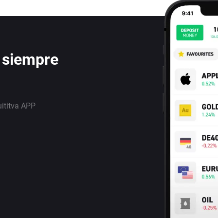
 siempre
uititva APP