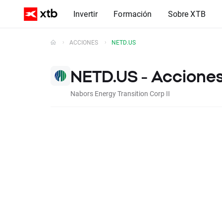
Invertir
Formación
Sobre XTB
ACCIONES
NETD.US
NETD.US - Acciones
Nabors Energy Transition Corp II