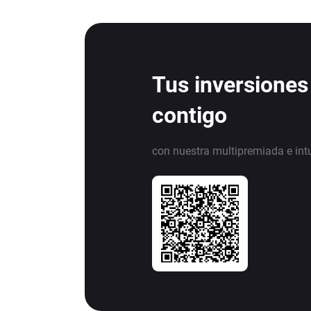
Tus inversiones
contigo
con nuestra multipremiada e int