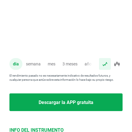
dia
semana
mes
3 meses
año
El rendimiento pasado no es necesariamente indicativo de resultados futuros, y
cualquier persona que actúe sobre esta información lo hace bajo su propio riesgo.
Descargar la APP gratuita
INFO DEL INSTRUMENTO