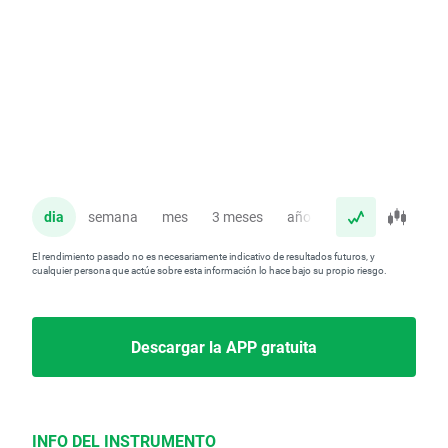
dia
semana
mes
3 meses
año
El rendimiento pasado no es necesariamente indicativo de resultados futuros, y
cualquier persona que actúe sobre esta información lo hace bajo su propio riesgo.
Descargar la APP gratuita
INFO DEL INSTRUMENTO