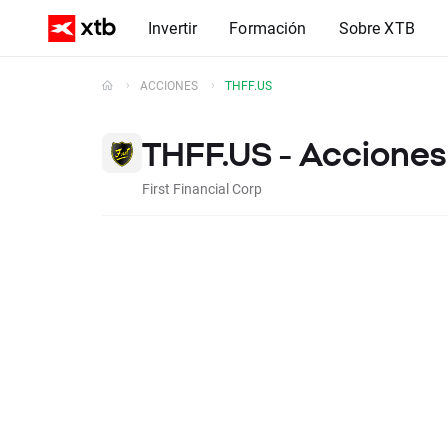
Invertir
Formación
Sobre XTB
ACCIONES
THFF.US
THFF.US - Acciones
First Financial Corp