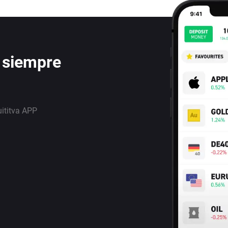
 siempre
uititva APP