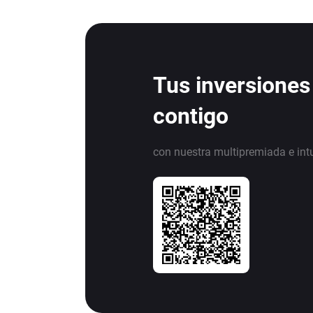
Tus inversiones
contigo
con nuestra multipremiada e int