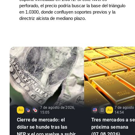
perforado, el precio podría buscar la base del triángulo 
en 1.0300, donde confluyen soportes previos y la 
directriz alcista de mediano plazo.
7 de agosto de 2026,
7 de agosto
15:05
14:54
Cierre de mercado: el
Tres mercados a seg
dólar se hunde tras las
próxima semana
NFP y el oro vuelve a subir
(07.08.2026)