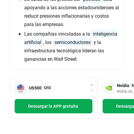
apoyando a las acciones estadounidenses al
reducir presiones inflacionarias y costos
para las empresas.
Las compañías vinculadas a la
inteligencia
artificial
, los
semiconductores
y la
infraestructura tecnológica lideran las
ganancias en Wall Street.
-
Nvidia
S
US500
CFD
-
NVDA.US, 
Descargar la APP gratuita
Descargar