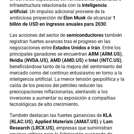
infraestructura relacionada con la
inteligencia
artificial
. Un impulso adicional proviene de la
ambiciosa proyección de
Elon Musk
de alcanzar
1
billón de USD en ingresos anuales para 2030
.
Las acciones del sector de
semiconductores
también
registran fuertes avances tras el progreso en las
negociaciones entre
Estados Unidos e Irán
. Entre los
principales ganadores se encuentran
ARM (ARM.US)
,
Nvidia (NVDA.US)
,
AMD (AMD.US)
e
Intel (INTC.US)
,
beneficiándose tanto de la mejora del sentimiento del
mercado como del continuo entusiasmo en torno a la
inteligencia artificial. La menor tensión geopolítica y la
caída de los precios del petróleo reducen las
preocupaciones inflacionarias, alentando a los
inversores a aumentar su exposición a compañías
tecnológicas de alto crecimiento.
También destacan las fuertes ganancias de
KLA
(KLAC.US)
,
Applied Materials (AMAT.US)
y
Lam
Research (LRCX.US)
, empresas que suministran
equipos críticos para la fabricación avanzada de