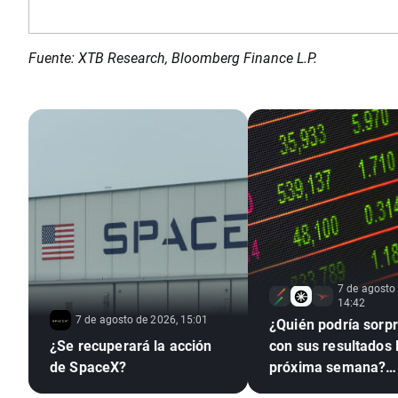
Fuente: XTB Research, Bloomberg Finance L.P.
7 de agosto
14:42
7 de agosto de 2026, 15:01
¿Quién podría sorp
¿Se recuperará la acción
con sus resultados 
de SpaceX?
próxima semana?
(07.08.2026)