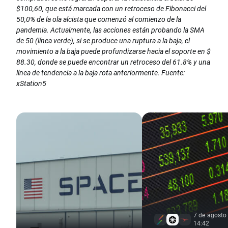
$100,60, que está marcada con un retroceso de Fibonacci del
50,0% de la ola alcista que comenzó al comienzo de la
pandemia. Actualmente, las acciones están probando la SMA
de 50 (línea verde), si se produce una ruptura a la baja, el
movimiento a la baja puede profundizarse hacia el soporte en $
88.30, donde se puede encontrar un retroceso del 61.8% y una
línea de tendencia a la baja rota anteriormente. Fuente:
xStation5
7 de agosto
14:42