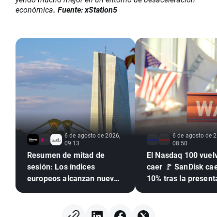
económica
. Fuente: xStation5
6 de agosto de 2026,
6 de agosto de 2
09:13
08:50
Resumen de mitad de
El Nasdaq 100 vuel
sesión: Los índices
caer 🚩 SanDisk ca
europeos alcanzan nuevos
10% tras la present
récords 🎢
de resultados, los
semiconductores b
presión