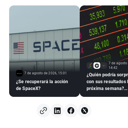
7 de agosto
14:42
7 de agosto de 2026, 15:01
¿Quién podría sorp
¿Se recuperará la acción
con sus resultados 
de SpaceX?
próxima semana?
(07.08.2026)